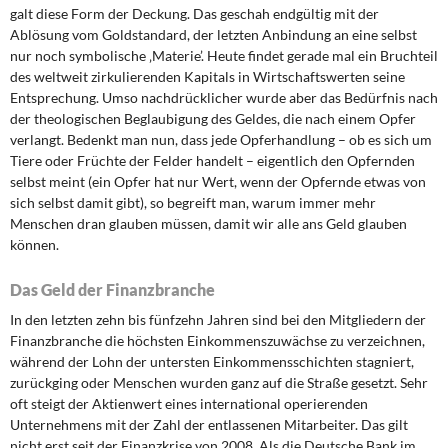
galt diese Form der Deckung. Das geschah endgültig mit der
Ablösung vom Goldstandard, der letzten Anbindung an eine selbst
nur noch symbolische ‚Materie’. Heute findet gerade mal ein Bruchteil
des weltweit zirkulierenden Kapitals in Wirtschaftswerten seine
Entsprechung. Umso nachdrücklicher wurde aber das Bedürfnis nach
der theologischen Beglaubigung des Geldes, die nach einem Opfer
verlangt. Bedenkt man nun, dass jede Opferhandlung – ob es sich um
Tiere oder Früchte der Felder handelt – eigentlich den Opfernden
selbst meint (ein Opfer hat nur Wert, wenn der Opfernde etwas von
sich selbst damit gibt), so begreift man, warum immer mehr
Menschen dran glauben müssen, damit wir alle ans Geld glauben
können.
Das Geld der Finanzbranche
In den letzten zehn bis fünfzehn Jahren sind bei den Mitgliedern der
Finanzbranche die höchsten Einkommenszuwächse zu verzeichnen,
während der Lohn der untersten Einkommensschichten stagniert,
zurückging oder Menschen wurden ganz auf die Straße gesetzt. Sehr
oft steigt der Aktienwert eines international operierenden
Unternehmens mit der Zahl der entlassenen Mitarbeiter. Das gilt
nicht erst seit der Finanzkrise von 2008. Als die Deutsche Bank im