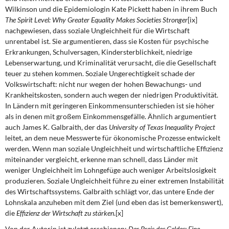
Wilkinson und die Epidemiologin Kate Pickett haben in ihrem Buch
The Spirit Level: Why Greater Equality Makes Societies Stronger
[ix]
nachgewiesen, dass soziale Ungleichheit für die Wirtschaft
unrentabel ist. Sie argumentieren, dass sie Kosten für psychische
Erkrankungen, Schulversagen, Kindersterblichkeit, niedrige
Lebenserwartung, und Kriminalität verursacht, die die Gesellschaft
teuer zu stehen kommen. Soziale Ungerechtigkeit schade der
Volkswirtschaft: nicht nur wegen der hohen Bewachungs- und
Krankheitskosten, sondern auch wegen der niedrigen Produktivität.
In Ländern mit geringeren Einkommensunterschieden ist sie höher
als in denen mit großem Einkommensgefälle. Ähnlich argumentiert
auch James K. Galbraith, der das
University of Texas Inequality Project
leitet, an dem neue Messwerte für ökonomische Prozesse entwickelt
werden. Wenn man soziale Ungleichheit und wirtschaftliche Effizienz
miteinander vergleicht, erkenne man schnell, dass Länder mit
weniger Ungleichheit im Lohngefüge auch weniger Arbeitslosigkeit
produzieren. Soziale Ungleichheit führe zu einer extremen Instabilität
des Wirtschaftssystems. Galbraith schlägt vor, das untere Ende der
Lohnskala anzuheben mit dem Ziel (und eben das ist bemerkenswert),
die
Effizienz der Wirtschaft zu stärken
.[x]
Von der Autorin ist zuletzt erschienen:
Der Preis des Geldes: Eine