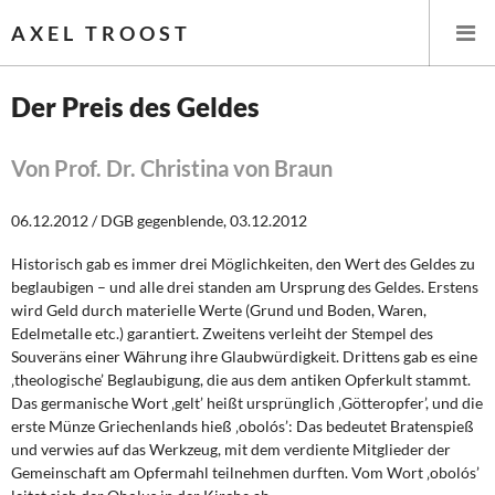
AXEL TROOST
Der Preis des Geldes
Startseite
Von Prof. Dr. Christina von Braun
Themen
06.12.2012 / DGB gegenblende, 03.12.2012
Leitlinien linker Wirtschafts- und Finanzpolitik
Historisch gab es immer drei Möglichkeiten, den Wert des Geldes zu
beglaubigen – und alle drei standen am Ursprung des Geldes. Erstens
Wirtschaftspolitik
wird Geld durch materielle Werte (Grund und Boden, Waren,
Edelmetalle etc.) garantiert. Zweitens verleiht der Stempel des
Steuer- und Finanzpolitik
Souveräns einer Währung ihre Glaubwürdigkeit. Drittens gab es eine
‚theologische’ Beglaubigung, die aus dem antiken Opferkult stammt.
Das germanische Wort ‚gelt’ heißt ursprünglich ‚Götteropfer’, und die
Öffentliche Infrastruktur und Daseinsvorsorge
erste Münze Griechenlands hieß ‚obolós’: Das bedeutet Bratenspieß
und verwies auf das Werkzeug, mit dem verdiente Mitglieder der
Eurokrise und Griechenland
Gemeinschaft am Opfermahl teilnehmen durften. Vom Wort ‚obolós’