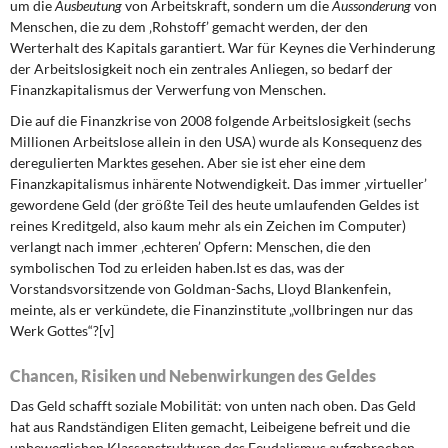
um die
Ausbeutung
von Arbeitskraft, sondern um die
Aussonderung
von
Menschen, die zu dem ‚Rohstoff’ gemacht werden, der den
Werterhalt des Kapitals garantiert. War für Keynes die Verhinderung
der Arbeitslosigkeit noch ein zentrales Anliegen, so bedarf der
Finanzkapitalismus der Verwerfung von Menschen.
Die auf die Finanzkrise von 2008 folgende Arbeitslosigkeit (sechs
Millionen Arbeitslose allein in den USA) wurde als Konsequenz des
deregulierten Marktes gesehen. Aber sie ist eher eine dem
Finanzkapitalismus inhärente Notwendigkeit. Das immer ‚virtueller’
gewordene Geld (der größte Teil des heute umlaufenden Geldes ist
reines Kreditgeld, also kaum mehr als ein Zeichen im Computer)
verlangt nach immer ‚echteren’ Opfern: Menschen, die den
symbolischen Tod zu erleiden haben.Ist es das, was der
Vorstandsvorsitzende von Goldman-Sachs, Lloyd Blankenfein,
meinte, als er verkündete, die Finanzinstitute „vollbringen nur das
Werk Gottes“?[v]
Chancen, Risiken und Nebenwirkungen des Geldes
Das Geld schafft soziale Mobilität: von unten nach oben. Das Geld
hat aus Randständigen Eliten gemacht, Leibeigene befreit und die
unbeweglichen Klassenstrukturen des Feudalismus aufgebrochen.