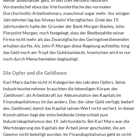
weiter auseinander geht. In den USA verdient heute ein
Vorstandschef etwa das Vierhundertfache des normalen
Durchschnitts-Arbeitnehmers, manchmal sogar mehr. Vor einigen
Jahrzehnten lag das Niveau beim Vierzigfachen. Ende des 19.
Jahrhunderts hatte der Gründer der Bank Morgan Stanley, John
Pierpoint Morgan, noch festgelegt, dass der Bestbezahlte seiner
Firma nicht mehr als das Zwanzigfache des Geringstverdienenden
erhalten durfte. Als John P. Morgan diese Regelung aufstellte, hing
das Geld noch am Tropf des Goldstandards. Inzwischen wird es nur
noch durch Menschenleben beglaubigt.
Die Opfer und die Geldlosen
Karl Marx dachte nicht in Kategorien des sakralen Opfers. Seine
Industrieunternehmer brauchten die lebendigen Körper der
‚Geldlosen’: als Arbeitskraft zur Akkumulation des Kapitals.Im
Finanzkapitalismus ist das anders. Der, der über Geld verfügt, bedarf
des ‚Geldlosen’, damit das Kapital seinen Wert nicht verliert. In dieser
Konstruktion liegt der entscheidende Unterschied zum
Industriekapitalismus des 19. Jahrhunderts. Bei Karl Marx war die
Wertsteigerung des Kapitals der Arbeit jener geschuldet, die am
Gewinn nicht beteiligt wurden. Im Finanzkapitalismus geht es nicht