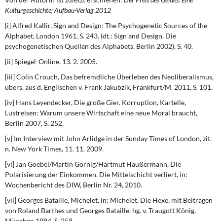
Kulturgeschichte; Aufbau-Verlag 2012
[i] Alfred Kallir, Sign and Design: The Psychogenetic Sources of the
Alphabet, London 1961, S. 243. (dt.: Sign and Design. Die
psychogenetischen Quellen des Alphabets. Berlin 2002), S. 40.
[ii] Spiegel-Online, 13. 2. 2005.
[iii] Colin Crouch, Das befremdliche Überleben des Neoliberalismus,
übers. aus d. Englischen v. Frank Jakubzik, Frankfurt/M. 2011, S. 101.
[iv] Hans Leyendecker, Die große Gier. Korruption, Kartelle,
Lustreisen: Warum unsere Wirtschaft eine neue Moral braucht,
Berlin 2007, S. 252.
[v] Im Interview mit John Arlidge in der Sunday Times of London, zit.
n. New York Times, 11. 11. 2009.
[vi] Jan Goebel/Martin Gornig/Hartmut Häußermann, Die
Polarisierung der Einkommen. Die Mittelschicht verliert, in:
Wochenbericht des DIW, Berlin Nr. 24, 2010.
[vii] Georges Bataille, Michelet, in: Michelet, Die Hexe, mit Beiträgen
von Roland Barthes und Georges Bataille, hg. v. Traugott König,
München 1984, S. 258.