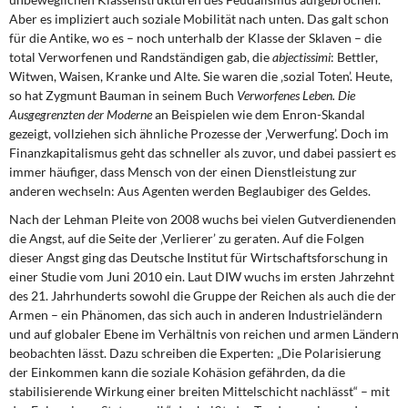
Aber es impliziert auch soziale Mobilität nach unten. Das galt schon
für die Antike, wo es – noch unterhalb der Klasse der Sklaven – die
total Verworfenen und Randständigen gab, die
abjectissimi
: Bettler,
Witwen, Waisen, Kranke und Alte. Sie waren die ‚sozial Toten’. Heute,
so hat Zygmunt Bauman in seinem Buch
Verworfenes Leben. Die
Ausgegrenzten der Moderne
an Beispielen wie dem Enron-Skandal
gezeigt, vollziehen sich ähnliche Prozesse der ‚Verwerfung’. Doch im
Finanzkapitalismus geht das schneller als zuvor, und dabei passiert es
immer häufiger, dass Mensch von der einen Dienstleistung zur
anderen wechseln: Aus Agenten werden Beglaubiger des Geldes.
Nach der Lehman Pleite von 2008 wuchs bei vielen Gutverdienenden
die Angst, auf die Seite der ‚Verlierer’ zu geraten. Auf die Folgen
dieser Angst ging das Deutsche Institut für Wirtschaftsforschung in
einer Studie vom Juni 2010 ein. Laut DIW wuchs im ersten Jahrzehnt
des 21. Jahrhunderts sowohl die Gruppe der Reichen als auch die der
Armen – ein Phänomen, das sich auch in anderen Industrieländern
und auf globaler Ebene im Verhältnis von reichen und armen Ländern
beobachten lässt. Dazu schreiben die Experten: „Die Polarisierung
der Einkommen kann die soziale Kohäsion gefährden, da die
stabilisierende Wirkung einer breiten Mittelschicht nachlässt“ – mit