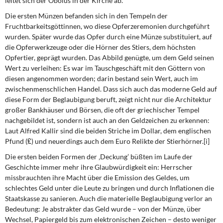
leitet sich der Obolus in der Kirche ab.
DIE LINKE
Die ersten Münzen befanden sich in den Tempeln der
Fruchtbarkeitsgöttinnen, wo diese Opferzeremonien durchgeführt
Weitere Themen
wurden. Später wurde das Opfer durch eine Münze substituiert, auf
die Opferwerkzeuge oder die Hörner des Stiers, dem höchsten
Memo-Gruppe
Opfertier, geprägt wurden. Das Abbild genügte, um dem Geld seinen
Wert zu verleihen: Es war im Tauschgeschäft mit den Göttern von
Institut Solidarische Moderne
diesen angenommen worden; darin bestand sein Wert, auch im
zwischenmenschlichen Handel. Dass sich auch das moderne Geld auf
diese Form der Beglaubigung beruft, zeigt nicht nur die Architektur
Rosa-Luxemburg-Stiftung
großer Bankhäuser und Börsen, die oft der griechischer Tempel
nachgebildet ist, sondern ist auch an den Geldzeichen zu erkennen:
Über mich
Laut Alfred Kallir sind die beiden Striche im Dollar, dem englischen
Pfund (₤) und neuerdings auch dem Euro Relikte der Stierhörner.[i]
Kontakt
Die ersten beiden Formen der ‚Deckung’ büßten im Laufe der
Geschichte immer mehr ihre Glaubwürdigkeit ein: Herrscher
missbrauchten ihre Macht über die Emission des Geldes, um
schlechtes Geld unter die Leute zu bringen und durch Inflationen die
Staatskasse zu sanieren. Auch die materielle Beglaubigung verlor an
Bedeutung: Je abstrakter das Geld wurde – von der Münze, über
Wechsel, Papiergeld bis zum elektronischen Zeichen – desto weniger