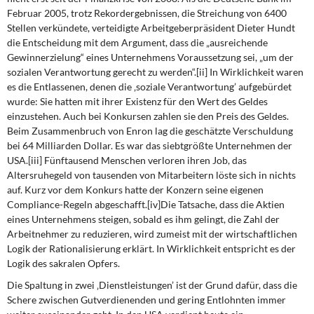
Februar 2005, trotz Rekordergebnissen, die Streichung von 6400
Stellen verkündete, verteidigte Arbeitgeberpräsident Dieter Hundt
die Entscheidung mit dem Argument, dass die „ausreichende
Gewinnerzielung“ eines Unternehmens Voraussetzung sei, „um der
sozialen Verantwortung gerecht zu werden“.[ii] In Wirklichkeit waren
es die Entlassenen, denen die ‚soziale Verantwortung’ aufgebürdet
wurde: Sie hatten mit ihrer Existenz für den Wert des Geldes
einzustehen. Auch bei Konkursen zahlen sie den Preis des Geldes.
Beim Zusammenbruch von Enron lag die geschätzte Verschuldung
bei 64 Milliarden Dollar. Es war das siebtgrößte Unternehmen der
USA.[iii] Fünftausend Menschen verloren ihren Job, das
Altersruhegeld von tausenden von Mitarbeitern löste sich in nichts
auf. Kurz vor dem Konkurs hatte der Konzern seine eigenen
Compliance-Regeln abgeschafft.[iv]Die Tatsache, dass die Aktien
eines Unternehmens steigen, sobald es ihm gelingt, die Zahl der
Arbeitnehmer zu reduzieren, wird zumeist mit der wirtschaftlichen
Logik der Rationalisierung erklärt. In Wirklichkeit entspricht es der
Logik des sakralen Opfers.
Die Spaltung in zwei ‚Dienstleistungen’ ist der Grund dafür, dass die
Schere zwischen Gutverdienenden und gering Entlohnten immer