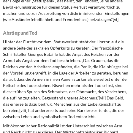
der Folge einer „Statuspanik“, das heißt, der Tendenz, „eine andere
Bevölkerungsgruppe für diesen Status-Verlust verantwortlich zu
machen und so zur Ausbreitung von diskriminierenden Einstellungen
(wie Ausländerfeindlichkeit und Fremdenhass) beizutragen.“[vi]
Abstieg und Tod
Hinter der Furcht vor dem ‚Statusverlust’ steht der Horror, auf die
andere Seite des sakralen Opferkults zu geraten. Der französische
Schriftsteller Georges Bataille hat die Angst des Reichen vor der
Armut als Angst vor dem Tod beschrieben. „Das Grauen, das die
Reichen vor den Arbeitern empfinden, die Panik, die Kleinbürger bei
der Vorstellung ergreift, in die Lage der Arbeiter zu geraten, beruhen
darauf, dass die Armen in ihren Augen stärker als sie selbst unter der
Peitsche des Todes stehen. Bisweilen mehr als der Tod selbst, sind
diese trüben Spuren des Schmutzes, der Ohnmacht, des Verderbens,
die auf ihn zugleiten, Gegenstand unseres Abscheus.“[vii] Das Geld,
das einerseits dazu beitrug, Menschen aus der Leibeigenschaft zu
befreien,[viii] hat andererseits auch eine Barriere errichtet, die der
zwischen Leben und symbolischem Tod entspricht.
Mit ökonomischer Rationalität ist der Unterschied zwischen Arm
und Reich nicht zu erklären. Der Wirtschaftshistoriker Richard