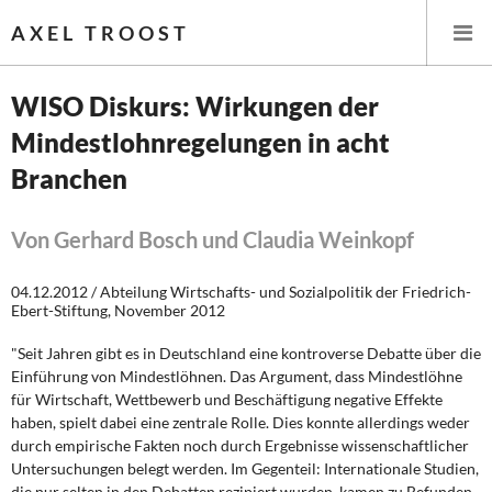
AXEL TROOST
WISO Diskurs: Wirkungen der
Mindestlohnregelungen in acht
Startseite
Branchen
Themen
Von Gerhard Bosch und Claudia Weinkopf
Leitlinien linker Wirtschafts- und Finanzpolitik
04.12.2012 / Abteilung Wirtschafts- und Sozialpolitik der Friedrich-
Wirtschaftspolitik
Ebert-Stiftung, November 2012
"Seit Jahren gibt es in Deutschland eine kontroverse Debatte über die
Steuer- und Finanzpolitik
Einführung von Mindestlöhnen. Das Argument, dass Mindestlöhne
für Wirtschaft, Wettbewerb und Beschäftigung negative Effekte
Öffentliche Infrastruktur und Daseinsvorsorge
haben, spielt dabei eine zentrale Rolle. Dies konnte allerdings weder
durch empirische Fakten noch durch Ergebnisse wissenschaftlicher
Eurokrise und Griechenland
Untersuchungen belegt werden. Im Gegenteil: Internationale Studien,
die nur selten in den Debatten rezipiert wurden, kamen zu Befunden,