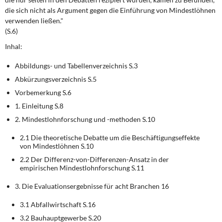
DIE LINKE
die sich nicht als Argument gegen die Einführung von Mindestlöhnen
verwenden ließen."
Weitere Themen
(S.6)
Inhal:
Memo-Gruppe
Abbildungs- und Tabellenverzeichnis S.3
Institut Solidarische Moderne
Abkürzungsverzeichnis S.5
Vorbemerkung S.6
Rosa-Luxemburg-Stiftung
1. Einleitung S.8
2. Mindestlohnforschung und -methoden S.10
Über mich
2.1 Die theoretische Debatte um die Beschäftigungseffekte
von Mindestlöhnen S.10
Kontakt
2.2 Der Differenz-von-Differenzen-Ansatz in der
empirischen Mindestlohnforschung S.11
3. Die Evaluationsergebnisse für acht Branchen 16
3.1 Abfallwirtschaft S.16
3.2 Bauhauptgewerbe S.20