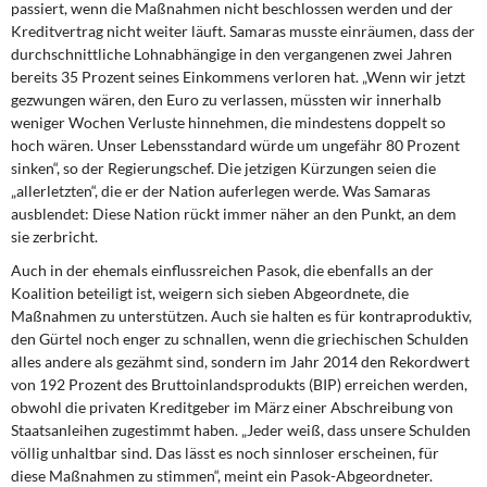
passiert, wenn die Maßnahmen nicht beschlossen werden und der
Kreditvertrag nicht weiter läuft. Samaras musste einräumen, dass der
durchschnittliche Lohnabhängige in den vergangenen zwei Jahren
bereits 35 Prozent seines Einkommens verloren hat. „Wenn wir jetzt
gezwungen wären, den Euro zu verlassen, müssten wir innerhalb
weniger Wochen Verluste hinnehmen, die mindestens doppelt so
hoch wären. Unser Lebensstandard würde um ungefähr 80 Prozent
sinken“, so der Regierungschef. Die jetzigen Kürzungen seien die
„allerletzten“, die er der Nation auferlegen werde. Was Samaras
ausblendet: Diese Nation rückt immer näher an den Punkt, an dem
sie zerbricht.
Auch in der ehemals einflussreichen Pasok, die ebenfalls an der
Koalition beteiligt ist, weigern sich sieben Abgeordnete, die
Maßnahmen zu unterstützen. Auch sie halten es für kontraproduktiv,
den Gürtel noch enger zu schnallen, wenn die griechischen Schulden
alles andere als gezähmt sind, sondern im Jahr 2014 den Rekordwert
von 192 Prozent des Bruttoinlandsprodukts (BIP) erreichen werden,
obwohl die privaten Kreditgeber im März einer Abschreibung von
Staatsanleihen zugestimmt haben. „Jeder weiß, dass unsere Schulden
völlig unhaltbar sind. Das lässt es noch sinnloser erscheinen, für
diese Maßnahmen zu stimmen“, meint ein Pasok-Abgeordneter.