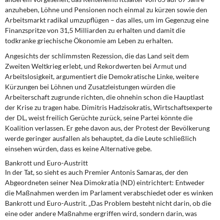
anzuheben, Löhne und Pensionen noch einmal zu kürzen sowie den
Arbeitsmarkt radikal umzupflügen – das alles, um im Gegenzug eine
Finanzspritze von 31,5 Milliarden zu erhalten und damit die
todkranke griechische Ökonomie am Leben zu erhalten.
Angesichts der schlimmsten Rezession, die das Land seit dem
Zweiten Weltkrieg erlebt, und Rekordwerten bei Armut und
Arbeitslosigkeit, argumentiert die Demokratische Linke, weitere
Kürzungen bei Löhnen und Zusatzleistungen würden die
Arbeiterschaft zugrunde richten, die ohnehin schon die Hauptlast
der Krise zu tragen habe. Dimitris Hadzisokratis, Wirtschaftsexperte
der DL, weist freilich Gerüchte zurück, seine Partei könnte die
Koalition verlassen. Er gehe davon aus, der Protest der Bevölkerung
werde geringer ausfallen als behauptet, da die Leute schließlich
einsehen würden, dass es keine Alternative gebe.
Bankrott und Euro-Austritt
In der Tat, so sieht es auch Premier Antonis Samaras, der den
Abgeordneten seiner Nea Dimokratia (ND) eintrichtert: Entweder
die Maßnahmen werden im Parlament verabschiedet oder es winken
Bankrott und Euro-Austrit. „Das Problem besteht nicht darin, ob die
eine oder andere Maßnahme ergriffen wird, sondern darin, was