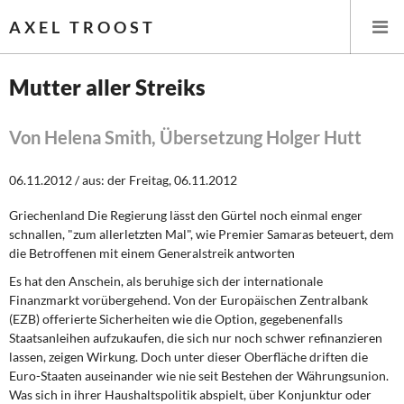
AXEL TROOST
Mutter aller Streiks
Startseite
Von Helena Smith, Übersetzung Holger Hutt
Themen
06.11.2012 / aus: der Freitag, 06.11.2012
Leitlinien linker Wirtschafts- und Finanzpolitik
Griechenland Die Regierung lässt den Gürtel noch einmal enger
schnallen, "zum allerletzten Mal", wie Premier Samaras beteuert, dem
Wirtschaftspolitik
die Betroffenen mit einem Generalstreik antworten
Es hat den Anschein, als beruhige sich der internationale
Steuer- und Finanzpolitik
Finanzmarkt vorübergehend. Von der Europäischen Zentralbank
(EZB) offerierte Sicherheiten wie die Option, gegebenenfalls
Öffentliche Infrastruktur und Daseinsvorsorge
Staatsanleihen aufzukaufen, die sich nur noch schwer refinanzieren
lassen, zeigen Wirkung. Doch unter dieser Oberfläche driften die
Eurokrise und Griechenland
Euro-Staaten auseinander wie nie seit Bestehen der Währungsunion.
Was sich in ihrer Haushaltspolitik abspielt, über Konjunktur oder