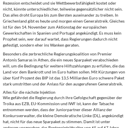
DIE LINKE
Rezession entscheidet und sie Wettbewerbsfähigkeit kostet oder
nicht, könnte unterschiedlicher, teilweise gegensätzlicher nicht sein.
Das alles droht Europa bis zum Bersten auseinander zu treiben. In
Weitere Themen
Griechenland gibt es heute und morgen einen Generalstreik. Gleiches
ist für den 14. November zum Aktionstag der europäischen
Memo-Gruppe
Gewerkschaften in Spanien und Portugal angekündigt. Es muss kein
Prophet sein, wer darauf wartet, dass Regierungen dadurch nicht
Institut Solidarische Moderne
gefestigt, sondern eher ins Wanken geraten.
Besonders die zerbrechliche Regierungskoalition von Premier
Rosa-Luxemburg-Stiftung
Antonis Samaras in Athen, die ein neues Sparpaket verabschieden
will, um die Bedingung für weitere Hilfszahlungen zu erfüllen, die das
Über mich
Land vor dem Bankrott und im Euro halten sollen. Mit Kürzungen von
über fünf Prozent des BIP ist das 13,5 Milliarden Euro schwere Paket
stark umstritten und der Anlass für den ausgerufenen Generalstreik.
Kontakt
Alles für die nächste Injektion
Wie gefährdet die Regierung durch ihre Gefolgschaft gegenüber der
Troika aus EZB, EU-Kommission und IWF ist, kann der Tatsache
entnommen werden, dass der Juniorpartner dieser Allianz der
Konkursverwalter, die kleine Demokratische Linke (DL), angekündigt
hat, nicht für das neue Sparpaket zu stimmen. Damit ist unter
anderem vorgesehen, das Renteneintrittsalter von 65 auf 67 Jahre