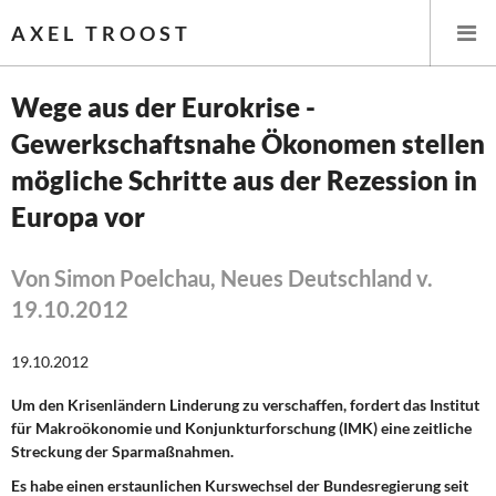
AXEL TROOST
Wege aus der Eurokrise -
Gewerkschaftsnahe Ökonomen stellen
Startseite
mögliche Schritte aus der Rezession in
Themen
Europa vor
Leitlinien linker Wirtschafts- und Finanzpolitik
Von Simon Poelchau, Neues Deutschland v.
19.10.2012
Wirtschaftspolitik
Steuer- und Finanzpolitik
19.10.2012
Um den Krisenländern Linderung zu verschaffen, fordert das Institut
Öffentliche Infrastruktur und Daseinsvorsorge
für Makroökonomie und Konjunkturforschung (IMK) eine zeitliche
Streckung der Sparmaßnahmen.
Eurokrise und Griechenland
Es habe einen erstaunlichen Kurswechsel der Bundesregierung seit