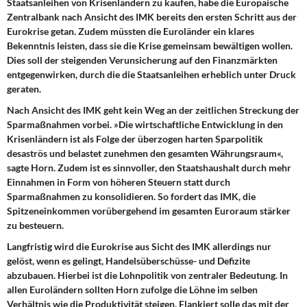
Staatsanleihen von Krisenländern zu kaufen, habe die Europäische
Zentralbank nach Ansicht des IMK bereits den ersten Schritt aus der
Eurokrise getan. Zudem müssten die Euroländer ein klares
Bekenntnis leisten, dass sie die Krise gemeinsam bewältigen wollen.
Dies soll der steigenden Verunsicherung auf den Finanzmärkten
entgegenwirken, durch die die Staatsanleihen erheblich unter Druck
geraten.
Nach Ansicht des IMK geht kein Weg an der zeitlichen Streckung der
Sparmaßnahmen vorbei. »Die wirtschaftliche Entwicklung in den
Krisenländern ist als Folge der überzogen harten Sparpolitik
desaströs und belastet zunehmen den gesamten Währungsraum«,
sagte Horn. Zudem ist es sinnvoller, den Staatshaushalt durch mehr
Einnahmen in Form von höheren Steuern statt durch
Sparmaßnahmen zu konsolidieren. So fordert das IMK, die
Spitzeneinkommen vorübergehend im gesamten Euroraum stärker
zu besteuern.
Langfristig wird die Eurokrise aus Sicht des IMK allerdings nur
gelöst, wenn es gelingt, Handelsüberschüsse- und Defizite
abzubauen. Hierbei ist die Lohnpolitik von zentraler Bedeutung. In
allen Euroländern sollten Horn zufolge die Löhne im selben
Verhältnis wie die Produktivität steigen. Flankiert solle das mit der