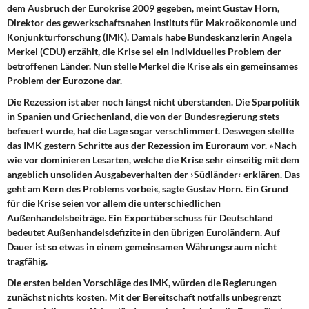
DIE LINKE
dem Ausbruch der Eurokrise 2009 gegeben, meint Gustav Horn,
Direktor des gewerkschaftsnahen Instituts für Makroökonomie und
Konjunkturforschung (IMK). Damals habe Bundeskanzlerin Angela
Weitere Themen
Merkel (CDU) erzählt, die Krise sei ein individuelles Problem der
betroffenen Länder. Nun stelle Merkel die Krise als ein gemeinsames
Memo-Gruppe
Problem der Eurozone dar.
Die Rezession ist aber noch längst nicht überstanden. Die Sparpolitik
Institut Solidarische Moderne
in Spanien und Griechenland, die von der Bundesregierung stets
befeuert wurde, hat die Lage sogar verschlimmert. Deswegen stellte
Rosa-Luxemburg-Stiftung
das IMK gestern Schritte aus der Rezession im Euroraum vor. »Nach
wie vor dominieren Lesarten, welche die Krise sehr einseitig mit dem
Über mich
angeblich unsoliden Ausgabeverhalten der ›Südländer‹ erklären. Das
geht am Kern des Problems vorbei«, sagte Gustav Horn. Ein Grund
für die Krise seien vor allem die unterschiedlichen
Kontakt
Außenhandelsbeiträge. Ein Exportüberschuss für Deutschland
bedeutet Außenhandelsdefizite in den übrigen Euroländern. Auf
Dauer ist so etwas in einem gemeinsamen Währungsraum nicht
tragfähig.
Die ersten beiden Vorschläge des IMK, würden die Regierungen
zunächst nichts kosten. Mit der Bereitschaft notfalls unbegrenzt