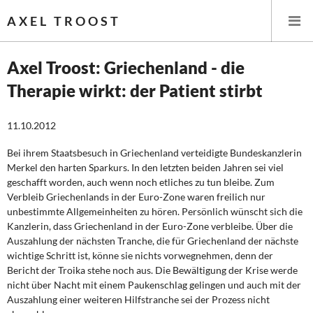
AXEL TROOST
Axel Troost: Griechenland - die
Therapie wirkt: der Patient stirbt
Startseite
11.10.2012
Themen
Bei ihrem Staatsbesuch in Griechenland verteidigte Bundeskanzlerin
Leitlinien linker Wirtschafts- und Finanzpolitik
Merkel den harten Sparkurs. In den letzten beiden Jahren sei viel
geschafft worden, auch wenn noch etliches zu tun bleibe. Zum
Wirtschaftspolitik
Verbleib Griechenlands in der Euro-Zone waren freilich nur
unbestimmte Allgemeinheiten zu hören. Persönlich wünscht sich die
Steuer- und Finanzpolitik
Kanzlerin, dass Griechenland in der Euro-Zone verbleibe. Über die
Auszahlung der nächsten Tranche, die für Griechenland der nächste
wichtige Schritt ist, könne sie nichts vorwegnehmen, denn der
Öffentliche Infrastruktur und Daseinsvorsorge
Bericht der Troika stehe noch aus. Die Bewältigung der Krise werde
nicht über Nacht mit einem Paukenschlag gelingen und auch mit der
Eurokrise und Griechenland
Auszahlung einer weiteren Hilfstranche sei der Prozess nicht