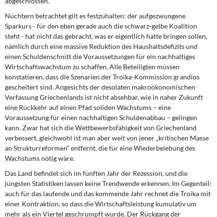
abgeschlossen.
DIE LINKE
Nüchtern betrachtet gilt es festzuhalten: der aufgezwungene
Sparkurs - für den eben gerade auch die schwarz-gelbe Koalition
Weitere Themen
steht - hat nicht das gebracht, was er eigentlich hätte bringen sollen,
nämlich durch eine massive Reduktion des Haushaltsdefizits und
Memo-Gruppe
einen Schuldenschnitt die Voraussetzungen für ein nachhaltiges
Wirtschaftswachstum zu schaffen. Alle Beteiligten müssen
Institut Solidarische Moderne
konstatieren, dass die Szenarien der Troika-Kommission grandios
gescheitert sind. Angesichts der desolaten makroökonomischen
Verfassung Griechenlands ist nicht absehbar, wie in naher Zukunft
Rosa-Luxemburg-Stiftung
eine Rückkehr auf einen Pfad soliden Wachstums – eine
Voraussetzung für einen nachhaltigen Schuldenabbau – gelingen
Über mich
kann. Zwar hat sich die Wettbewerbsfähigkeit von Griechenland
verbessert, gleichwohl ist man aber weit von jener „kritischen Masse
Kontakt
an Strukturreformen“ entfernt, die für eine Wiederbelebung des
Wachstums nötig wäre.
Das Land befindet sich im fünften Jahr der Rezession, und die
jüngsten Statistiken lassen keine Trendwende erkennen. Im Gegenteil:
auch für das laufende und das kommende Jahr rechnet die Troika mit
einer Kontraktion, so dass die Wirtschaftsleistung kumulativ um
mehr als ein Viertel geschrumpft wurde. Der Rückgang der