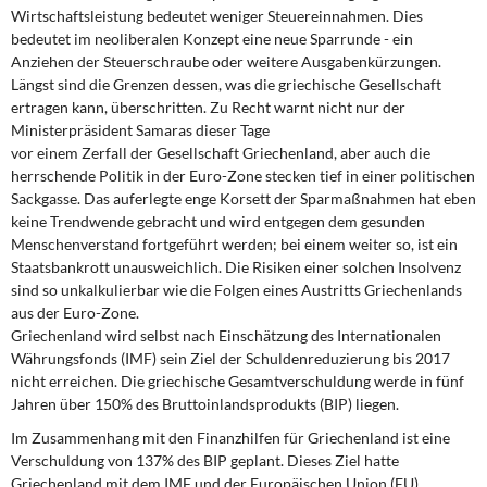
Wirtschaftsleistung bedeutet weniger Steuereinnahmen. Dies
bedeutet im neoliberalen Konzept eine neue Sparrunde - ein
Anziehen der Steuerschraube oder weitere Ausgabenkürzungen.
Längst sind die Grenzen dessen, was die griechische Gesellschaft
ertragen kann, überschritten. Zu Recht warnt nicht nur der
Ministerpräsident Samaras dieser Tage
vor einem Zerfall der Gesellschaft Griechenland, aber auch die
herrschende Politik in der Euro-Zone stecken tief in einer politischen
Sackgasse. Das auferlegte enge Korsett der Sparmaßnahmen hat eben
keine Trendwende gebracht und wird entgegen dem gesunden
Menschenverstand fortgeführt werden; bei einem weiter so, ist ein
Staatsbankrott unausweichlich. Die Risiken einer solchen Insolvenz
sind so unkalkulierbar wie die Folgen eines Austritts Griechenlands
aus der Euro-Zone.
Griechenland wird selbst nach Einschätzung des Internationalen
Währungsfonds (IMF) sein Ziel der Schuldenreduzierung bis 2017
nicht erreichen. Die griechische Gesamtverschuldung werde in fünf
Jahren über 150% des Bruttoinlandsprodukts (BIP) liegen.
Im Zusammenhang mit den Finanzhilfen für Griechenland ist eine
Verschuldung von 137% des BIP geplant. Dieses Ziel hatte
Griechenland mit dem IMF und der Europäischen Union (EU)