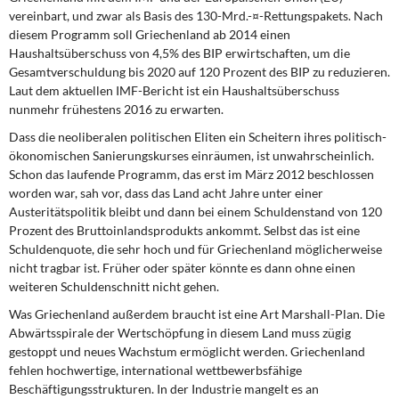
vereinbart, und zwar als Basis des 130-Mrd.-¤-Rettungspakets. Nach
diesem Programm soll Griechenland ab 2014 einen
Haushaltsüberschuss von 4,5% des BIP erwirtschaften, um die
Gesamtverschuldung bis 2020 auf 120 Prozent des BIP zu reduzieren.
Laut dem aktuellen IMF-Bericht ist ein Haushaltsüberschuss
nunmehr frühestens 2016 zu erwarten.
Dass die neoliberalen politischen Eliten ein Scheitern ihres politisch-
ökonomischen Sanierungskurses einräumen, ist unwahrscheinlich.
Schon das laufende Programm, das erst im März 2012 beschlossen
worden war, sah vor, dass das Land acht Jahre unter einer
Austeritätspolitik bleibt und dann bei einem Schuldenstand von 120
Prozent des Bruttoinlandsprodukts ankommt. Selbst das ist eine
Schuldenquote, die sehr hoch und für Griechenland möglicherweise
nicht tragbar ist. Früher oder später könnte es dann ohne einen
weiteren Schuldenschnitt nicht gehen.
Was Griechenland außerdem braucht ist eine Art Marshall-Plan. Die
Abwärtsspirale der Wertschöpfung in diesem Land muss zügig
gestoppt und neues Wachstum ermöglicht werden. Griechenland
fehlen hochwertige, international wettbewerbsfähige
Beschäftigungsstrukturen. In der Industrie mangelt es an