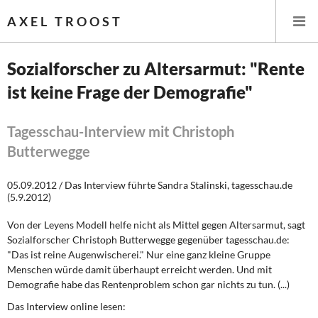
AXEL TROOST
Sozialforscher zu Altersarmut: "Rente
ist keine Frage der Demografie"
Startseite
Themen
Tagesschau-Interview mit Christoph
Butterwegge
Leitlinien linker Wirtschafts- und Finanzpolitik
05.09.2012 / Das Interview führte Sandra Stalinski, tagesschau.de
Wirtschaftspolitik
(5.9.2012)
Von der Leyens Modell helfe nicht als Mittel gegen Altersarmut, sagt
Steuer- und Finanzpolitik
Sozialforscher Christoph Butterwegge gegenüber tagesschau.de:
"Das ist reine Augenwischerei." Nur eine ganz kleine Gruppe
Öffentliche Infrastruktur und Daseinsvorsorge
Menschen würde damit überhaupt erreicht werden. Und mit
Demografie habe das Rentenproblem schon gar nichts zu tun. (...)
Eurokrise und Griechenland
Das Interview online lesen: