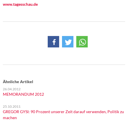
DIE LINKE
www.tagesschau.de
Weitere Themen
Memo-Gruppe
Institut Solidarische Moderne
Rosa-Luxemburg-Stiftung
Über mich
Ähnliche Artikel
Kontakt
26.04.2012
MEMORANDUM 2012
25.10.2011
GREGOR GYSI: 90 Prozent unserer Zeit darauf verwenden, Politik zu
machen