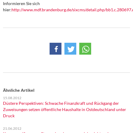
DIE LINKE
Informieren Sie sich
hier:
http://www.mdf.brandenburg.de/sixcms/detail.php/bb1.c.280697.
Weitere Themen
Memo-Gruppe
Institut Solidarische Moderne
Rosa-Luxemburg-Stiftung
Über mich
Kontakt
Ähnliche Artikel
15.08.2012
Düstere Perspektiven: Schwache Finanzkraft und Rückgang der
Zuweisungen setzen öffentliche Haushalte in Ostdeutschland unter
Druck
21.06.2012