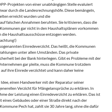
ÖPP-Projekten von einer unabhängigen Stelle evaluiert
 zwar durch die Landesrechnungshöfe. Diese bemängeln,
elten erreicht wurden und die
uf falschen Annahmen beruhten. Sie kritisieren, dass die
er Kommunen gar nicht in den Haushaltsplänen vorkommen
h die Haushaltsausschüsse entzogen werden.
achtung!)
 sogenannten Einredeverzicht. Das heißt, die Kommunen
tzahlungen unter allen Umständen. Das private
herheit bei der Bank hinterlegen. Gibt es Probleme mit der
s Unternehmen gar pleite, muss die Kommune trotzdem
a auf ihre Einrede verzichtet und kann daher keine
Idee, einen Handwerker mit der Reparatur seiner
nerellen Verzicht für Mängelansprüche zu erklären. In
me der Leistung einen Einredeverzicht zu erklären. Das ist
t eines Gebäudes oder einer Straße direkt nach der
Kommune Pech hat, zahlt sie 30 Jahre lang, ohne die dafür