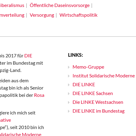
iberalismus
Öffentliche Daseinsvorsorge
mverteilung
Versorgung
Wirtschaftspolitik
LINKS:
bis 2017 für
DIE
er im Bundestag mit
Memo-Gruppe
pzig-Land.
Institut Solidarische Moderne
iden aus dem
DIE LINKE
ag bin ich als Senior
DIE LINKE Sachsen
papolitik bei der
Rosa
Die LINKE Westsachsen
DIE LINKE im Bundestag
iere ich mich seit
ative
“), seit 2010 bin ich
Solidarische Moderne