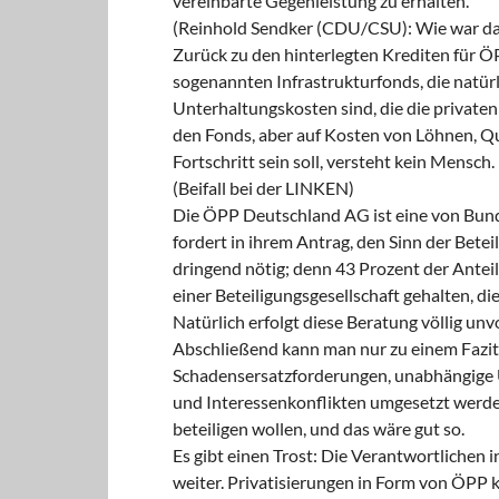
vereinbarte Gegenleistung zu erhalten.
(Reinhold Sendker (CDU/CSU): Wie war da
Zurück zu den hinterlegten Krediten für Ö
sogenannten Infrastrukturfonds, die natürl
Unterhaltungskosten sind, die die private
den Fonds, aber auf Kosten von Löhnen, Q
Fortschritt sein soll, versteht kein Mensch.
(Beifall bei der LINKEN)
Die ÖPP Deutschland AG ist eine von Bund
fordert in ihrem Antrag, den Sinn der Betei
dringend nötig; denn 43 Prozent der Ante
einer Beteiligungsgesellschaft gehalten, 
Natürlich erfolgt diese Beratung völlig u
Abschließend kann man nur zu einem Fazi
Schadensersatzforderungen, unabhängige 
und Interessenkonflikten umgesetzt werde
beteiligen wollen, und das wäre gut so.
Es gibt einen Trost: Die Verantwortlichen 
weiter. Privatisierungen in Form von ÖP