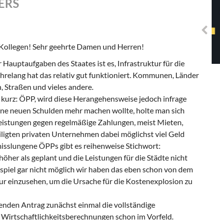
ERS
Solidarisches EUropa -
Mosaiklinke Perspektiven
 Kollegen! Sehr geehrte Damen und Herren!
 Hauptaufgaben des Staates ist es, Infrastruktur für die
hrelang hat das relativ gut funktioniert. Kommunen, Länder
 Straßen und vieles andere.
, kurz: ÖPP, wird diese Herangehensweise jedoch infrage
eine neuen Schulden mehr machen wollte, holte man sich
 Leistungen gegen regelmäßige Zahlungen, meist Mieten,
iligten privaten Unternehmen dabei möglichst viel Geld
misslungene ÖPPs gibt es reihenweise Stichwort:
her als geplant und die Leistungen für die Städte nicht
ispiel gar nicht möglich wir haben das eben schon von dem
nur einzusehen, um die Ursache für die Kostenexplosion zu
enden Antrag zunächst einmal die vollständige
Wirtschaftlichkeitsberechnungen schon im Vorfeld.