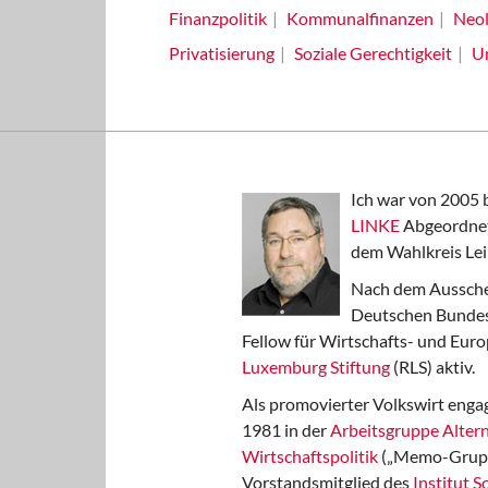
Finanzpolitik
Kommunalfinanzen
Neol
Privatisierung
Soziale Gerechtigkeit
U
Ich war von 2005 
LINKE
Abgeordnet
dem Wahlkreis Lei
Nach dem Aussche
Deutschen Bundest
Fellow für Wirtschafts- und Euro
Luxemburg Stiftung
(RLS) aktiv.
Als promovierter Volkswirt engag
1981 in der
Arbeitsgruppe Altern
Wirtschaftspolitik
(„Memo-Gruppe
Vorstandsmitglied des
Institut 