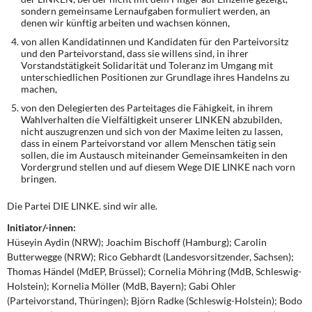
sondern gemeinsame Lernaufgaben formuliert werden, an
denen wir künftig arbeiten und wachsen können,
von allen Kandidatinnen und Kandidaten für den Parteivorsitz
und den Parteivorstand, dass sie willens sind, in ihrer
Vorstandstätigkeit Solidarität und Toleranz im Umgang mit
unterschiedlichen Positionen zur Grundlage ihres Handelns zu
machen,
von den Delegierten des Parteitages die Fähigkeit, in ihrem
Wahlverhalten die Vielfältigkeit unserer LINKEN abzubilden,
nicht auszugrenzen und sich von der Maxime leiten zu lassen,
dass in einem Parteivorstand vor allem Menschen tätig sein
sollen, die im Austausch miteinander Gemeinsamkeiten in den
Vordergrund stellen und auf diesem Wege DIE LINKE nach vorn
bringen.
Die Partei DIE LINKE. sind wir alle.
Initiator/-innen:
Hüseyin Aydin (NRW); Joachim Bischoff (Hamburg); Carolin
Butterwegge (NRW); Rico Gebhardt (Landesvorsitzender, Sachsen);
Thomas Händel (MdEP, Brüssel); Cornelia Möhring (MdB, Schleswig-
Holstein); Kornelia Möller (MdB, Bayern); Gabi Ohler
(Parteivorstand, Thüringen); Björn Radke (Schleswig-Holstein); Bodo