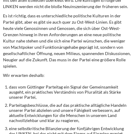
mit den alten Etiketten überklebt wird. Die künftigen Erfolge der
LINKEN werden nicht die bloße Neuinszenierung der früheren sein.
Es ist richtig, dass es unterschiedliche politische Kulturen in der
Partei gibt, aber es gibt sie auch quer zu Ost-West-Linien. Es gibt
heute viele Genossinnen und Genossen, die sich über Ost-West-
Grenzen hinweg in ihren Anforderungen an eine neue politische
Kultur nahe stehen und die sich eine Partei wünschen, die weniger
von Machtpoker und Funktionärsgehabe geprägt ist, sondern von
gesellschaftlicher Öffnung, neuen Milieus, spannenden Diskussionen,
Neugier auf die Zukunft. Das muss in der Partei eine größere Rolle
spielen.
Wir erwarten deshalb:
dass vom Göttinger Parteitag ein Signal der Gemeinsamkeit
ausgeht, ein praktisches Verständnis von Pluralität als Stärke
unserer Partei,
Parteitagsbeschlüsse, die auf das praktische alltägliche Handeln
unserer Partei abzielen und unsere Fähigkeit verbessern, auf
aktuelle Entwicklungen für die Menschen in unserem Land
nachvollziehbar und klar zu reagieren,
eine selbstkritische Bilanzierung der fünfjährigen Entwicklung
der LINKEN, bei der nicht mit dem Finger auf Einzelne gezeigt,