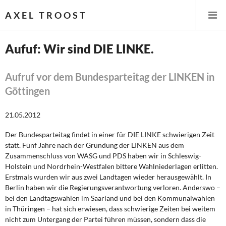
AXEL TROOST
Aufuf: Wir sind DIE LINKE.
Startseite
Aufruf vor dem Bundesparteitag der LINKEN in
Göttingen
Themen
21.05.2012
Leitlinien linker Wirtschafts- und Finanzpolitik
Der Bundesparteitag findet in einer für DIE LINKE schwierigen Zeit
Wirtschaftspolitik
statt. Fünf Jahre nach der Gründung der LINKEN aus dem
Zusammenschluss von WASG und PDS haben wir in Schleswig-
Steuer- und Finanzpolitik
Holstein und Nordrhein-Westfalen bittere Wahlniederlagen erlitten.
Erstmals wurden wir aus zwei Landtagen wieder herausgewählt. In
Öffentliche Infrastruktur und Daseinsvorsorge
Berlin haben wir die Regierungsverantwortung verloren. Anderswo –
bei den Landtagswahlen im Saarland und bei den Kommunalwahlen
Eurokrise und Griechenland
in Thüringen – hat sich erwiesen, dass schwierige Zeiten bei weitem
nicht zum Untergang der Partei führen müssen, sondern dass die