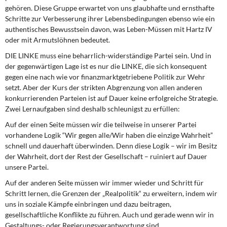
gehören. Diese Gruppe erwartet von uns glaubhafte und ernsthafte
Schritte zur Verbesserung ihrer Lebensbedingungen ebenso wie ein
authentisches Bewusstsein davon, was Leben-Müssen mit Hartz IV
oder mit Armutslöhnen bedeutet.
DIE LINKE muss eine beharrlich-widerständige Partei sein. Und in
der gegenwärtigen Lage ist es nur die LINKE, die sich konsequent
gegen eine nach wie vor finanzmarktgetriebene Politik zur Wehr
setzt. Aber der Kurs der strikten Abgrenzung von allen anderen
konkurrierenden Parteien ist auf Dauer keine erfolgreiche Strategie.
Zwei Lernaufgaben sind deshalb schleunigst zu erfüllen:
Auf der einen Seite müssen wir die teilweise in unserer Partei
vorhandene Logik “Wir gegen alle/Wir haben die einzige Wahrheit”
schnell und dauerhaft überwinden. Denn diese Logik – wir im Besitz
der Wahrheit, dort der Rest der Gesellschaft – ruiniert auf Dauer
unsere Partei.
Auf der anderen Seite müssen wir immer wieder und Schritt für
Schritt lernen, die Grenzen der „Realpolitik“ zu erweitern, indem wir
uns in soziale Kämpfe einbringen und dazu beitragen,
gesellschaftliche Konflikte zu führen. Auch und gerade wenn wir in
Gestaltungs- oder Regierungsverantwortung sind.