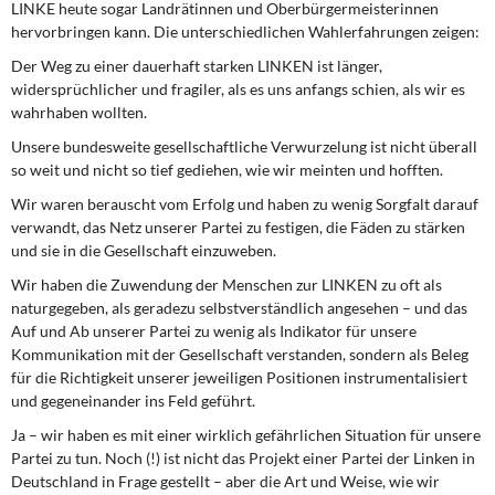
LINKE heute sogar Landrätinnen und Oberbürgermeisterinnen
DIE LINKE
hervorbringen kann. Die unterschiedlichen Wahlerfahrungen zeigen:
Weitere Themen
Der Weg zu einer dauerhaft starken LINKEN ist länger,
widersprüchlicher und fragiler, als es uns anfangs schien, als wir es
wahrhaben wollten.
Memo-Gruppe
Unsere bundesweite gesellschaftliche Verwurzelung ist nicht überall
Institut Solidarische Moderne
so weit und nicht so tief gediehen, wie wir meinten und hofften.
Wir waren berauscht vom Erfolg und haben zu wenig Sorgfalt darauf
Rosa-Luxemburg-Stiftung
verwandt, das Netz unserer Partei zu festigen, die Fäden zu stärken
und sie in die Gesellschaft einzuweben.
Über mich
Wir haben die Zuwendung der Menschen zur LINKEN zu oft als
naturgegeben, als geradezu selbstverständlich angesehen – und das
Auf und Ab unserer Partei zu wenig als Indikator für unsere
Kontakt
Kommunikation mit der Gesellschaft verstanden, sondern als Beleg
für die Richtigkeit unserer jeweiligen Positionen instrumentalisiert
und gegeneinander ins Feld geführt.
Ja – wir haben es mit einer wirklich gefährlichen Situation für unsere
Partei zu tun. Noch (!) ist nicht das Projekt einer Partei der Linken in
Deutschland in Frage gestellt – aber die Art und Weise, wie wir