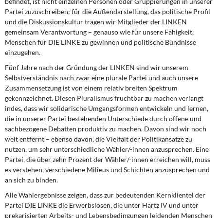
befindet, ist nicht einzelnen Personen oder Gruppierungen in unserer
Partei zuzuschreiben; für die Außendarstellung, das politische Profil
und die Diskussionskultur tragen wir Mitglieder der LINKEN
gemeinsam Verantwortung – genauso wie für unsere Fähigkeit,
Menschen für DIE LINKE zu gewinnen und politische Bündnisse
einzugehen.
Fünf Jahre nach der Gründung der LINKEN sind wir unserem
Selbstverständnis nach zwar eine plurale Partei und auch unsere
Zusammensetzung ist von einem relativ breiten Spektrum
gekennzeichnet. Diesen Pluralismus fruchtbar zu machen verlangt
indes, dass wir solidarische Umgangsformen entwickeln und lernen,
die in unserer Partei bestehenden Unterschiede durch offene und
sachbezogene Debatten produktiv zu machen. Davon sind wir noch
weit entfernt – ebenso davon, die Vielfalt der Politikansätze zu
nutzen, um sehr unterschiedliche Wähler/-innen anzusprechen. Eine
Partei, die über zehn Prozent der Wähler/-innen erreichen will, muss
es verstehen, verschiedene Milieus und Schichten anzusprechen und
an sich zu binden.
Alle Wahlergebnisse zeigen, dass zur bedeutenden Kernklientel der
Partei DIE LINKE die Erwerbslosen, die unter Hartz IV und unter
prekarisierten Arbeits- und Lebensbedingungen leidenden Menschen