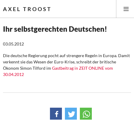
AXEL TROOST
Ihr selbstgerechten Deutschen!
Startseite
03.05.2012
Themen
Die deutsche Regierung pocht auf strengere Regeln in Europa. Damit
verkennt sie das Wesen der Euro-Krise, schreibt der britische
Ökonom Simon Tilford im
Gastbeitrag in ZEIT ONLINE vom
Leitlinien linker Wirtschafts- und Finanzpolitik
30.04.2012
Wirtschaftspolitik
Steuer- und Finanzpolitik
Öffentliche Infrastruktur und Daseinsvorsorge
Eurokrise und Griechenland