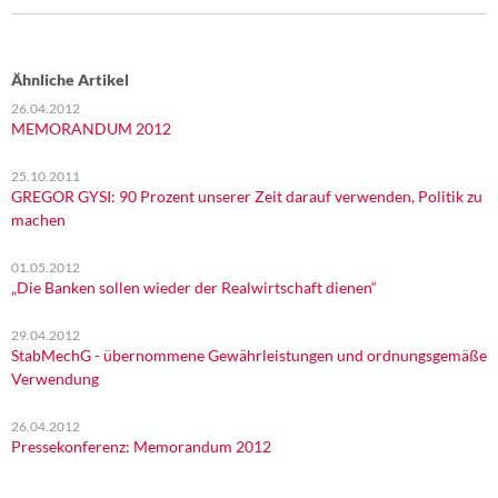
DIE LINKE
Weitere Themen
Ähnliche Artikel
26.04.2012
Memo-Gruppe
MEMORANDUM 2012
Institut Solidarische Moderne
25.10.2011
GREGOR GYSI: 90 Prozent unserer Zeit darauf verwenden, Politik zu
machen
Rosa-Luxemburg-Stiftung
01.05.2012
Über mich
„Die Banken sollen wieder der Realwirtschaft dienen“
Kontakt
29.04.2012
StabMechG - übernommene Gewährleistungen und ordnungsgemäße
Verwendung
26.04.2012
Pressekonferenz: Memorandum 2012