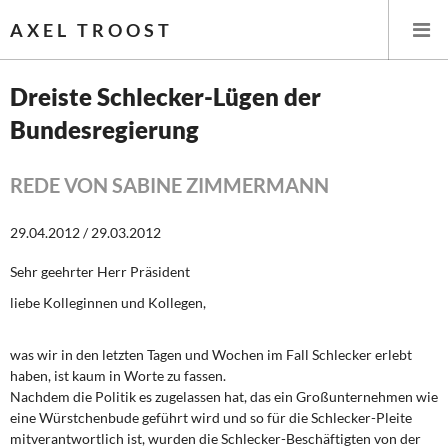
AXEL TROOST
Dreiste Schlecker-Lügen der
Bundesregierung
Startseite
Themen
REDE VON SABINE ZIMMERMANN
Leitlinien linker Wirtschafts- und Finanzpolitik
29.04.2012 / 29.03.2012
Sehr geehrter Herr Präsident
Wirtschaftspolitik
liebe Kolleginnen und Kollegen,
Steuer- und Finanzpolitik
was wir in den letzten Tagen und Wochen im Fall Schlecker erlebt
Öffentliche Infrastruktur und Daseinsvorsorge
haben, ist kaum in Worte zu fassen.
Nachdem die Politik es zugelassen hat, das ein Großunternehmen wie
Eurokrise und Griechenland
eine Würstchenbude geführt wird und so für die Schlecker-Pleite
mitverantwortlich ist, wurden die Schlecker-Beschäftigten von der