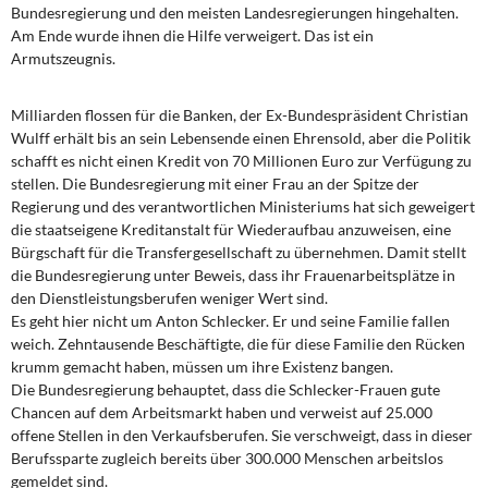
DIE LINKE
Bundesregierung und den meisten Landesregierungen hingehalten.
Am Ende wurde ihnen die Hilfe verweigert. Das ist ein
Armutszeugnis.
Weitere Themen
Memo-Gruppe
Milliarden flossen für die Banken, der Ex-Bundespräsident Christian
Wulff erhält bis an sein Lebensende einen Ehrensold, aber die Politik
schafft es nicht einen Kredit von 70 Millionen Euro zur Verfügung zu
Institut Solidarische Moderne
stellen. Die Bundesregierung mit einer Frau an der Spitze der
Regierung und des verantwortlichen Ministeriums hat sich geweigert
Rosa-Luxemburg-Stiftung
die staatseigene Kreditanstalt für Wiederaufbau anzuweisen, eine
Bürgschaft für die Transfergesellschaft zu übernehmen. Damit stellt
Über mich
die Bundesregierung unter Beweis, dass ihr Frauenarbeitsplätze in
den Dienstleistungsberufen weniger Wert sind.
Es geht hier nicht um Anton Schlecker. Er und seine Familie fallen
Kontakt
weich. Zehntausende Beschäftigte, die für diese Familie den Rücken
krumm gemacht haben, müssen um ihre Existenz bangen.
Die Bundesregierung behauptet, dass die Schlecker-Frauen gute
Chancen auf dem Arbeitsmarkt haben und verweist auf 25.000
offene Stellen in den Verkaufsberufen. Sie verschweigt, dass in dieser
Berufssparte zugleich bereits über 300.000 Menschen arbeitslos
gemeldet sind.