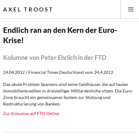
AXEL TROOST
Endlich ran an den Kern der Euro-
Krise!
Startseite
Themen
Kolumne von Peter Ehrlich in der FTD
Leitlinien linker Wirtschafts- und Finanzpolitik
24.04.2012 / Financial Times Deutschland vom 24.4.2012
Das akute Problem Spaniens sind seine Geldhäuser, die auf faulen
Wirtschaftspolitik
Immobilienkrediten in dreistelliger Milliardenhöhe sitzen. Die Euro-
Zone braucht ein gemeinsames System zur Stützung und
Steuer- und Finanzpolitik
Restrukturierung von Banken.
Zur Kolumne auf FTD Online
Öffentliche Infrastruktur und Daseinsvorsorge
Eurokrise und Griechenland