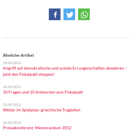
DIE LINKE
Weitere Themen
Memo-Gruppe
Institut Solidarische Moderne
Ähnliche Artikel
Rosa-Luxemburg-Stiftung
24.04.2012
Angriff auf demokratische und soziale Errungenschaften abwehren –
Über mich
jetzt den Fiskalpakt stoppen!
24.04.2012
Kontakt
10 Fragen und 10 Antworten zum Fiskalpakt
23.04.2012
Weiter im Spielplan: griechische Tragödien
26.04.2012
Pressekonferenz: Memorandum 2012