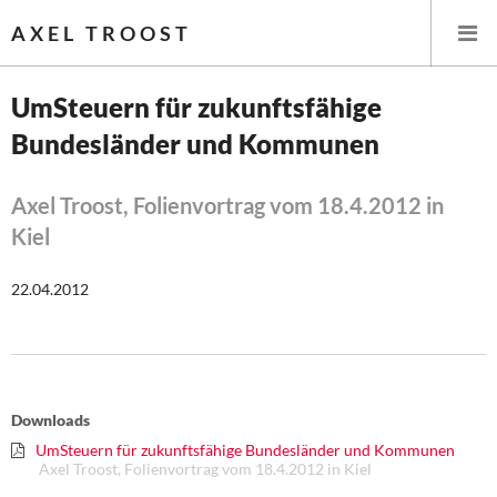
AXEL TROOST
UmSteuern für zukunftsfähige
Bundesländer und Kommunen
Startseite
Themen
Axel Troost, Folienvortrag vom 18.4.2012 in
Kiel
Leitlinien linker Wirtschafts- und Finanzpolitik
22.04.2012
Wirtschaftspolitik
Steuer- und Finanzpolitik
Öffentliche Infrastruktur und Daseinsvorsorge
Downloads
UmSteuern für zukunftsfähige Bundesländer und Kommunen
Eurokrise und Griechenland
Axel Troost, Folienvortrag vom 18.4.2012 in Kiel