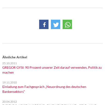
DIE LINKE
Weitere Themen
Memo-Gruppe
Institut Solidarische Moderne
Rosa-Luxemburg-Stiftung
Ähnliche Artikel
Über mich
25.10.2011
GREGOR GYSI: 90 Prozent unserer Zeit darauf verwenden, Politik zu
Kontakt
machen
19.11.2010
Einladung zum Fachgespräch „Neuordnung des deutschen
Bankensektors“
20.04.2012