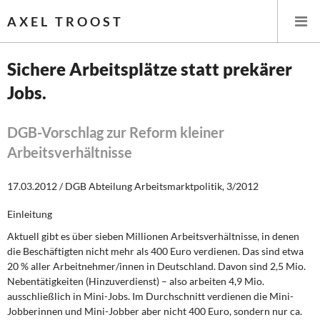
AXEL TROOST
Sichere Arbeitsplätze statt prekärer
Jobs.
Startseite
Themen
DGB-Vorschlag zur Reform kleiner
Arbeitsverhältnisse
Leitlinien linker Wirtschafts- und Finanzpolitik
17.03.2012 / DGB Abteilung Arbeitsmarktpolitik, 3/2012
Wirtschaftspolitik
Einleitung
Steuer- und Finanzpolitik
Aktuell gibt es über sieben Millionen Arbeitsverhältnisse, in denen
die Beschäftigten nicht mehr als 400 Euro verdienen. Das sind etwa
Öffentliche Infrastruktur und Daseinsvorsorge
20 % aller Arbeitnehmer/innen in Deutschland. Davon sind 2,5 Mio.
Nebentätigkeiten (Hinzuverdienst) – also arbeiten 4,9 Mio.
Eurokrise und Griechenland
ausschließlich in Mini-Jobs. Im Durchschnitt verdienen die Mini-
Jobberinnen und Mini-Jobber aber nicht 400 Euro, sondern nur ca.