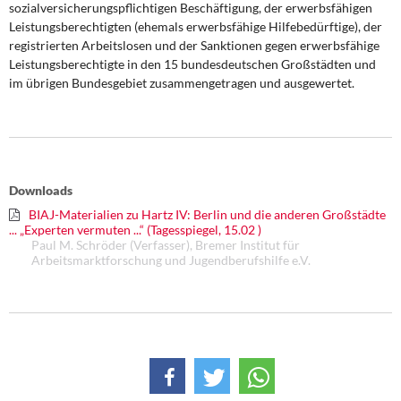
sozialversicherungspflichtigen Beschäftigung, der erwerbsfähigen
DIE LINKE
Leistungsberechtigten (ehemals erwerbsfähige Hilfebedürftige), der
registrierten Arbeitslosen und der Sanktionen gegen erwerbsfähige
Weitere Themen
Leistungsberechtigte in den 15 bundesdeutschen Großstädten und
im übrigen Bundesgebiet zusammengetragen und ausgewertet.
Memo-Gruppe
Institut Solidarische Moderne
Rosa-Luxemburg-Stiftung
Downloads
BIAJ-Materialien zu Hartz IV: Berlin und die anderen Großstädte
Über mich
... „Experten vermuten ...“ (Tagesspiegel, 15.02 )
Paul M. Schröder (Verfasser), Bremer Institut für
Arbeitsmarktforschung und Jugendberufshilfe e.V.
Kontakt