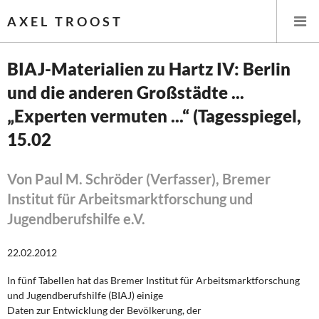
AXEL TROOST
BIAJ-Materialien zu Hartz IV: Berlin
und die anderen Großstädte ...
Startseite
„Experten vermuten ...“ (Tagesspiegel,
Themen
15.02
Leitlinien linker Wirtschafts- und Finanzpolitik
Von Paul M. Schröder (Verfasser), Bremer
Institut für Arbeitsmarktforschung und
Wirtschaftspolitik
Jugendberufshilfe e.V.
Steuer- und Finanzpolitik
22.02.2012
Öffentliche Infrastruktur und Daseinsvorsorge
In fünf Tabellen hat das Bremer Institut für Arbeitsmarktforschung
Eurokrise und Griechenland
und Jugendberufshilfe (BIAJ) einige
Daten zur Entwicklung der Bevölkerung, der