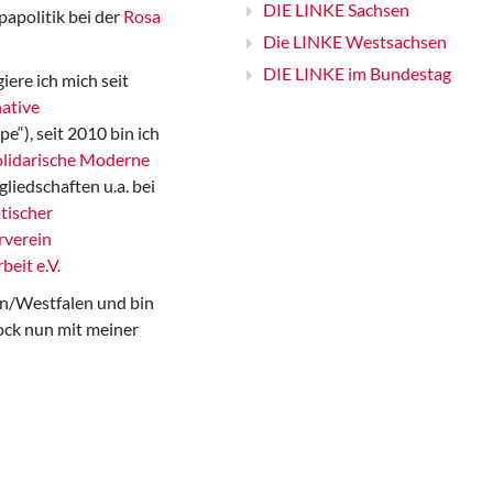
DIE LINKE Sachsen
papolitik bei der
Rosa
Die LINKE Westsachsen
DIE LINKE im Bundestag
iere ich mich seit
ative
“), seit 2010 bin ich
Solidarische Moderne
gliedschaften u.a. bei
tischer
rverein
beit e.V.
n/Westfalen und bin
ock nun mit meiner