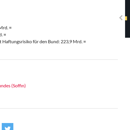
Solidarisches EUropa -
Mosaiklinke Perspektiven
Mrd. ¤
. ¤
Haftungsrisiko für den Bund: 223,9 Mrd. ¤
ndes (Soffin)