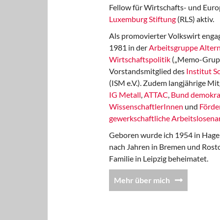
Fellow für Wirtschafts- und Euro
Luxemburg Stiftung
(RLS) aktiv.
Als promovierter Volkswirt engag
1981 in der
Arbeitsgruppe Altern
Wirtschaftspolitik
(„Memo-Gruppe
Vorstandsmitglied des
Institut 
(ISM e.V.). Zudem langjährige Mit
IG Metall
,
ATTAC
,
Bund demokra
WissenschaftlerInnen
und
Förde
gewerkschaftliche Arbeitslosenar
Geboren wurde ich 1954 in Hage
nach Jahren in Bremen und Rost
Familie in Leipzig beheimatet.
Mehr über mich