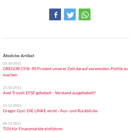
DIE LINKE
Weitere Themen
Memo-Gruppe
Institut Solidarische Moderne
Ähnliche Artikel
Rosa-Luxemburg-Stiftung
25.10.2011
GREGOR GYSI: 90 Prozent unserer Zeit darauf verwenden, Politik zu
Über mich
machen
23.10.2011
Kontakt
Axel Troost: EFSF gehebelt - Verstand ausgehebelt?
21.12.2011
Gregor Gysi: DIE LINKE wirkt - Aus- und Rückblicke
09.12.2011
TÜV für Finanzmärkte einführen