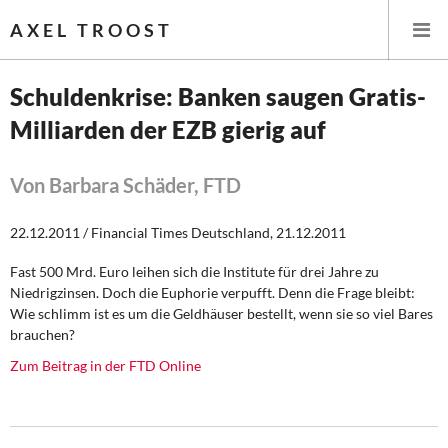
AXEL TROOST
Schuldenkrise: Banken saugen Gratis-
Milliarden der EZB gierig auf
Startseite
Themen
Von Barbara Schäder, FTD
Leitlinien linker Wirtschafts- und Finanzpolitik
22.12.2011 / Financial Times Deutschland, 21.12.2011
Fast 500 Mrd. Euro leihen sich die Institute für drei Jahre zu
Wirtschaftspolitik
Niedrigzinsen. Doch die Euphorie verpufft. Denn die Frage bleibt:
Wie schlimm ist es um die Geldhäuser bestellt, wenn sie so viel Bares
Steuer- und Finanzpolitik
brauchen?
Zum Beitrag in der FTD Online
Öffentliche Infrastruktur und Daseinsvorsorge
Eurokrise und Griechenland