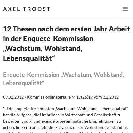
AXEL TROOST
12 Thesen nach dem ersten Jahr Arbeit
in der Enquete-Kommission
Startseite
„Wachstum, Wohlstand,
Themen
Lebensqualität“
Leitlinien linker Wirtschafts- und Finanzpolitik
Enquete-Kommission „Wachstum, Wohlstand,
Lebensqualität“
Wirtschaftspolitik
Steuer- und Finanzpolitik
09.02.2012 / Kommissionsmaterialie M 17(26)17 vom 3.2.2012
"...Die Enquete-Kommission „Wachstum, Wohlstand, Lebensqualität“
Öffentliche Infrastruktur und Daseinsvorsorge
hat die Aufgabe, die Umbrüche in Wirtschaft und Gesellschaft zu
bewerten und grundlegende programmatische Empfehlungen zu
Eurokrise und Griechenland
geben. Im Zentrum steht die Frage, ob unser Wohlstandsverständnis