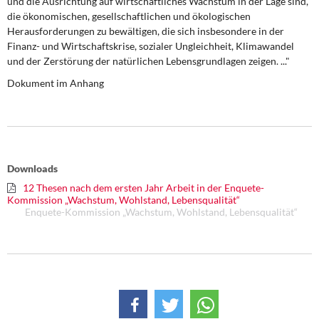
und die Ausrichtung auf wirtschaftliches Wachstum in der Lage sind,
DIE LINKE
die ökonomischen, gesellschaftlichen und ökologischen
Herausforderungen zu bewältigen, die sich insbesondere in der
Weitere Themen
Finanz- und Wirtschaftskrise, sozialer Ungleichheit, Klimawandel
und der Zerstörung der natürlichen Lebensgrundlagen zeigen. ..."
Memo-Gruppe
Dokument im Anhang
Institut Solidarische Moderne
Rosa-Luxemburg-Stiftung
Downloads
Über mich
12 Thesen nach dem ersten Jahr Arbeit in der Enquete-
Kommission „Wachstum, Wohlstand, Lebensqualität“
Enquete-Kommission „Wachstum, Wohlstand, Lebensqualität“
Kontakt