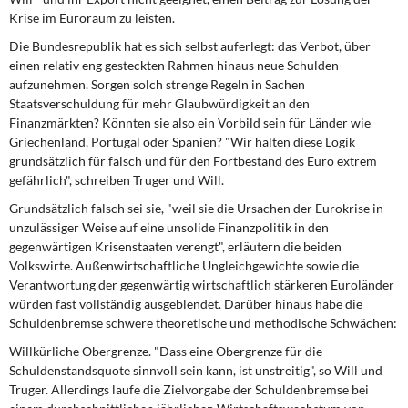
DIE LINKE
Krise im Euroraum zu leisten.
Die Bundesrepublik hat es sich selbst auferlegt: das Verbot, über
Weitere Themen
einen relativ eng gesteckten Rahmen hinaus neue Schulden
aufzunehmen. Sorgen solch strenge Regeln in Sachen
Memo-Gruppe
Staatsverschuldung für mehr Glaubwürdigkeit an den
Finanzmärkten? Könnten sie also ein Vorbild sein für Länder wie
Institut Solidarische Moderne
Griechenland, Portugal oder Spanien? "Wir halten diese Logik
grundsätzlich für falsch und für den Fortbestand des Euro extrem
gefährlich", schreiben Truger und Will.
Rosa-Luxemburg-Stiftung
Grundsätzlich falsch sei sie, "weil sie die Ursachen der Eurokrise in
unzulässiger Weise auf eine unsolide Finanzpolitik in den
Über mich
gegenwärtigen Krisenstaaten verengt", erläutern die beiden
Volkswirte. Außenwirtschaftliche Ungleichgewichte sowie die
Kontakt
Verantwortung der gegenwärtig wirtschaftlich stärkeren Euroländer
würden fast vollständig ausgeblendet. Darüber hinaus habe die
Schuldenbremse schwere theoretische und methodische Schwächen:
Willkürliche Obergrenze. "Dass eine Obergrenze für die
Schuldenstandsquote sinnvoll sein kann, ist unstreitig", so Will und
Truger. Allerdings laufe die Zielvorgabe der Schuldenbremse bei