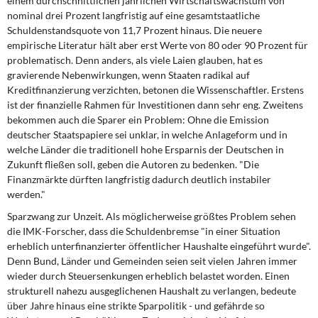
einem durchschnittlichen jährlichen Wirtschaftswachstum von
nominal drei Prozent langfristig auf eine gesamtstaatliche
Schuldenstandsquote von 11,7 Prozent hinaus. Die neuere
empirische Literatur hält aber erst Werte von 80 oder 90 Prozent für
problematisch. Denn anders, als viele Laien glauben, hat es
gravierende Nebenwirkungen, wenn Staaten radikal auf
Kreditfinanzierung verzichten, betonen die Wissenschaftler. Erstens
ist der finanzielle Rahmen für Investitionen dann sehr eng. Zweitens
bekommen auch die Sparer ein Problem: Ohne die Emission
deutscher Staatspapiere sei unklar, in welche Anlageform und in
welche Länder die traditionell hohe Ersparnis der Deutschen in
Zukunft fließen soll, geben die Autoren zu bedenken. "Die
Finanzmärkte dürften langfristig dadurch deutlich instabiler
werden."
Sparzwang zur Unzeit. Als möglicherweise größtes Problem sehen
die IMK-Forscher, dass die Schuldenbremse "in einer Situation
erheblich unterfinanzierter öffentlicher Haushalte eingeführt wurde".
Denn Bund, Länder und Gemeinden seien seit vielen Jahren immer
wieder durch Steuersenkungen erheblich belastet worden. Einen
strukturell nahezu ausgeglichenen Haushalt zu verlangen, bedeute
über Jahre hinaus eine strikte Sparpolitik - und gefährde so