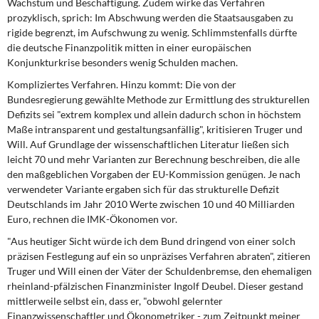
Wachstum und Beschäftigung. Zudem wirke das Verfahren
prozyklisch, sprich: Im Abschwung werden die Staatsausgaben zu
rigide begrenzt, im Aufschwung zu wenig. Schlimmstenfalls dürfte
die deutsche Finanzpolitik mitten in einer europäischen
Konjunkturkrise besonders wenig Schulden machen.
Kompliziertes Verfahren. Hinzu kommt: Die von der
Bundesregierung gewählte Methode zur Ermittlung des strukturellen
Defizits sei "extrem komplex und allein dadurch schon in höchstem
Maße intransparent und gestaltungsanfällig", kritisieren Truger und
Will. Auf Grundlage der wissenschaftlichen Literatur ließen sich
leicht 70 und mehr Varianten zur Berechnung beschreiben, die alle
den maßgeblichen Vorgaben der EU-Kommission genügen. Je nach
verwendeter Variante ergaben sich für das strukturelle Defizit
Deutschlands im Jahr 2010 Werte zwischen 10 und 40 Milliarden
Euro, rechnen die IMK-Ökonomen vor.
"Aus heutiger Sicht würde ich dem Bund dringend von einer solch
präzisen Festlegung auf ein so unpräzises Verfahren abraten", zitieren
Truger und Will einen der Väter der Schuldenbremse, den ehemaligen
rheinland-pfälzischen Finanzminister Ingolf Deubel. Dieser gestand
mittlerweile selbst ein, dass er, "obwohl gelernter
Finanzwissenschaftler und Ökonometriker - zum Zeitpunkt meiner