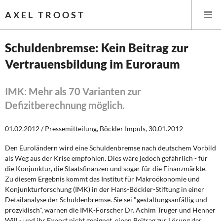
AXEL TROOST
Schuldenbremse: Kein Beitrag zur
Vertrauensbildung im Euroraum
Startseite
Themen
IMK: Mehr als 70 Varianten zur
Defizitberechnung möglich.
Leitlinien linker Wirtschafts- und Finanzpolitik
01.02.2012 / Pressemitteilung, Böckler Impuls, 30.01.2012
Wirtschaftspolitik
Den Euroländern wird eine Schuldenbremse nach deutschem Vorbild
als Weg aus der Krise empfohlen. Dies wäre jedoch gefährlich - für
Steuer- und Finanzpolitik
die Konjunktur, die Staatsfinanzen und sogar für die Finanzmärkte.
Zu diesem Ergebnis kommt das Institut für Makroökonomie und
Öffentliche Infrastruktur und Daseinsvorsorge
Konjunkturforschung (IMK) in der Hans-Böckler-Stiftung in einer
Detailanalyse der Schuldenbremse. Sie sei "gestaltungsanfällig und
Eurokrise und Griechenland
prozyklisch", warnen die IMK-Forscher Dr. Achim Truger und Henner
Will - und ihr Export nicht geeignet, einen Beitrag zur Lösung der