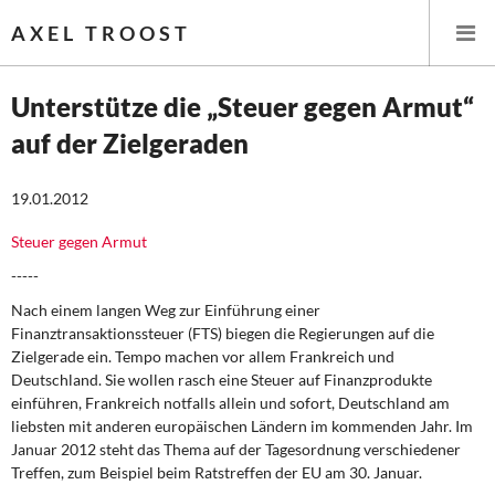
AXEL TROOST
Unterstütze die „Steuer gegen Armut“
auf der Zielgeraden
Startseite
19.01.2012
Themen
Steuer gegen Armut
Leitlinien linker Wirtschafts- und Finanzpolitik
-----
Wirtschaftspolitik
Nach einem langen Weg zur Einführung einer
Finanztransaktionssteuer (FTS) biegen die Regierungen auf die
Steuer- und Finanzpolitik
Zielgerade ein. Tempo machen vor allem Frankreich und
Deutschland. Sie wollen rasch eine Steuer auf Finanzprodukte
einführen, Frankreich notfalls allein und sofort, Deutschland am
Öffentliche Infrastruktur und Daseinsvorsorge
liebsten mit anderen europäischen Ländern im kommenden Jahr. Im
Januar 2012 steht das Thema auf der Tagesordnung verschiedener
Eurokrise und Griechenland
Treffen, zum Beispiel beim Ratstreffen der EU am 30. Januar.