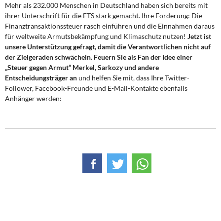
DIE LINKE
Mehr als 232.000 Menschen in Deutschland haben sich bereits mit
ihrer Unterschrift für die FTS stark gemacht. Ihre Forderung: Die
Finanztransaktionssteuer rasch einführen und die Einnahmen daraus
Weitere Themen
für weltweite Armutsbekämpfung und Klimaschutz nutzen!
Jetzt ist
unsere Unterstützung gefragt, damit die Verantwortlichen nicht auf
Memo-Gruppe
der Zielgeraden schwächeln. Feuern Sie als Fan der Idee einer
„Steuer gegen Armut“ Merkel, Sarkozy und andere
Institut Solidarische Moderne
Entscheidungsträger an
und helfen Sie mit, dass Ihre Twitter-
Follower, Facebook-Freunde und E-Mail-Kontakte ebenfalls
Anhänger werden:
Rosa-Luxemburg-Stiftung
Über mich
Kontakt