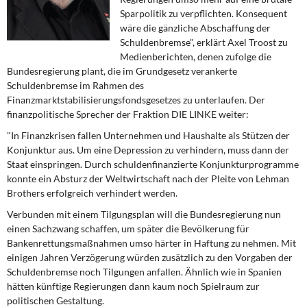
DIE LINKE
Sparpolitik zu verpflichten. Konsequent
wäre die gänzliche Abschaffung der
Weitere Themen
Schuldenbremse", erklärt Axel Troost zu
Medienberichten, denen zufolge die
Memo-Gruppe
Bundesregierung plant, die im Grundgesetz verankerte
Schuldenbremse im Rahmen des
Finanzmarktstabilisierungsfondsgesetzes zu unterlaufen. Der
Institut Solidarische Moderne
finanzpolitische Sprecher der Fraktion DIE LINKE weiter:
"In Finanzkrisen fallen Unternehmen und Haushalte als Stützen der
Rosa-Luxemburg-Stiftung
Konjunktur aus. Um eine Depression zu verhindern, muss dann der
Staat einspringen. Durch schuldenfinanzierte Konjunkturprogramme
Über mich
konnte ein Absturz der Weltwirtschaft nach der Pleite von Lehman
Brothers erfolgreich verhindert werden.
Kontakt
Verbunden mit einem Tilgungsplan will die Bundesregierung nun
einen Sachzwang schaffen, um später die Bevölkerung für
Bankenrettungsmaßnahmen umso härter in Haftung zu nehmen. Mit
einigen Jahren Verzögerung würden zusätzlich zu den Vorgaben der
Schuldenbremse noch Tilgungen anfallen. Ähnlich wie in Spanien
hätten künftige Regierungen dann kaum noch Spielraum zur
politischen Gestaltung.