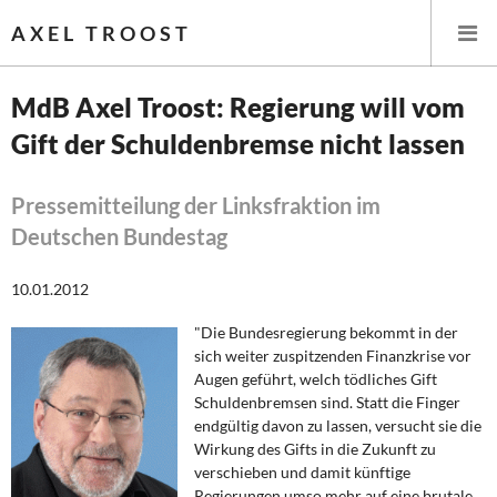
AXEL TROOST
MdB Axel Troost: Regierung will vom
Gift der Schuldenbremse nicht lassen
Startseite
Themen
Pressemitteilung der Linksfraktion im
Deutschen Bundestag
Leitlinien linker Wirtschafts- und Finanzpolitik
10.01.2012
Wirtschaftspolitik
"Die Bundesregierung bekommt in der
sich weiter zuspitzenden Finanzkrise vor
Steuer- und Finanzpolitik
Augen geführt, welch tödliches Gift
Schuldenbremsen sind. Statt die Finger
Öffentliche Infrastruktur und Daseinsvorsorge
endgültig davon zu lassen, versucht sie die
Wirkung des Gifts in die Zukunft zu
Eurokrise und Griechenland
verschieben und damit künftige
Regierungen umso mehr auf eine brutale