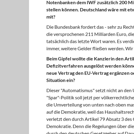
Notenbanken dem IWF zusätzlich 200 Mill
stellen können. Deutschland wäre mit etw
mit?
Die Bundesbank fordert das - sehr zu Recht
die versprochenen 211 Milliarden Euro, di
tatsächlich das letzte Wort waren. Es verd
immer, weitere Gelder fließen werden. Wir 
Beim Gipfel wollte die Kanzlerin den Art
Defizitverfahren ausgelöst werden könne
neue Vertrag den EU-Vertrag ergänzen od
Situation ein?
Dieser "Automatismus" setzt nicht an den U
"Spar"-Politik soll jetzt per völkerrechtlic
die Umverteilung von unten nach oben massi
auf die Demokratie, weil das Haushaltsrech
verletzt den durch Artikel 79 Absatz 3 de
Demokratie. Denn die Regelungen über di
durch den deutschen Gesetzgeber auf Dauer