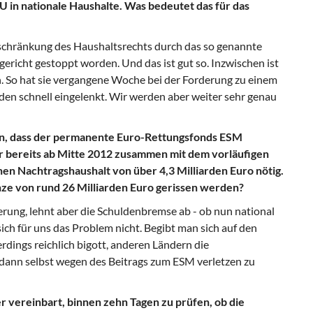
 in nationale Haushalte. Was bedeutet das für das
nschränkung des Haushaltsrechts durch das so genannte
richt gestoppt worden. Und das ist gut so. Inzwischen ist
n. So hat sie vergangene Woche bei der Forderung zu einem
en schnell eingelenkt. Wir werden aber weiter sehr genau
n, dass der permanente Euro-Rettungsfonds ESM
er bereits ab Mitte 2012 zusammen mit dem vorläufigen
en Nachtragshaushalt von über 4,3 Milliarden Euro nötig.
ze von rund 26 Milliarden Euro gerissen werden?
erung, lehnt aber die Schuldenbremse ab - ob nun national
sich für uns das Problem nicht. Begibt man sich auf den
rdings reichlich bigott, anderen Ländern die
dann selbst wegen des Beitrags zum ESM verletzen zu
 vereinbart, binnen zehn Tagen zu prüfen, ob die