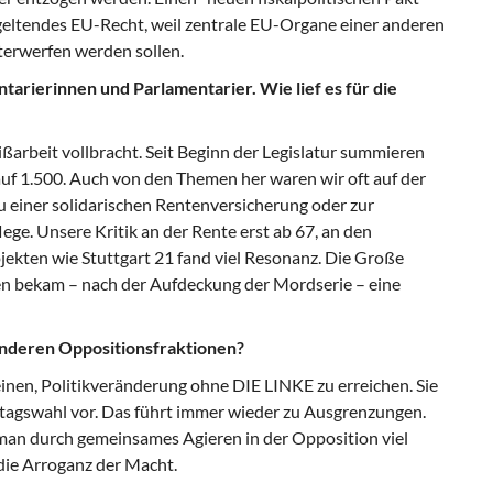
 geltendes EU-Recht, weil zentrale EU-Organe einer anderen
terwerfen werden sollen.
tarierinnen und Parlamentarier. Wie lief es für die
ßarbeit vollbracht. Seit Beginn der Legislatur summieren
auf 1.500. Auch von den Themen her waren wir oft auf der
u einer solidarischen Rentenversicherung oder zur
ge. Unsere Kritik an der Rente erst ab 67, an den
kten wie Stuttgart 21 fand viel Resonanz. Die Große
en bekam – nach der Aufdeckung der Mordserie – eine
 anderen Oppositionsfraktionen?
nen, Politikveränderung ohne DIE LINKE zu erreichen. Sie
stagswahl vor. Das führt immer wieder zu Ausgrenzungen.
man durch gemeinsames Agieren in der Opposition viel
 die Arroganz der Macht.