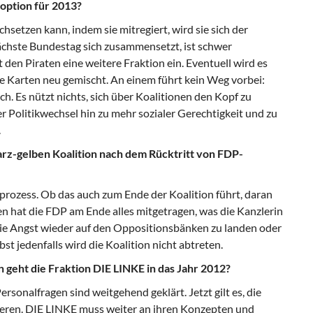
option für 2013?
setzen kann, indem sie mitregiert, wird sie sich der
ächste Bundestag sich zusammensetzt, ist schwer
en Piraten eine weitere Fraktion ein. Eventuell wird es
 Karten neu gemischt. An einem führt kein Weg vorbei:
. Es nützt nichts, sich über Koalitionen den Kopf zu
her Politikwechsel hin zu mehr sozialer Gerechtigkeit und zu
.
rz-gelben Koalition nach dem Rücktritt von FDP-
prozess. Ob das auch zum Ende der Koalition führt, daran
ren hat die FDP am Ende alles mitgetragen, was die Kanzlerin
die Angst wieder auf den Oppositionsbänken zu landen oder
st jedenfalls wird die Koalition nicht abtreten.
n geht die Fraktion DIE LINKE in das Jahr 2012?
Personalfragen sind weitgehend geklärt. Jetzt gilt es, die
rieren. DIE LINKE muss weiter an ihren Konzepten und