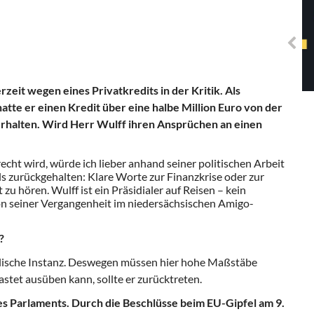
Solidarisches EUropa -
Mosaiklinke Perspektiven
zeit wegen eines Privatkredits in der Kritik. Als
tte er einen Kredit über eine halbe Million Euro von der
halten. Wird Herr Wulff ihren Ansprüchen an einen
cht wird, würde ich lieber anhand seiner politischen Arbeit
als zurückgehalten: Klare Worte zur Finanzkrise oder zur
zu hören. Wulff ist ein Präsidialer auf Reisen – kein
on seiner Vergangenheit im niedersächsischen Amigo-
?
ralische Instanz. Deswegen müssen hier hohe Maßstäbe
stet ausüben kann, sollte er zurücktreten.
des Parlaments. Durch die Beschlüsse beim EU-Gipfel am 9.