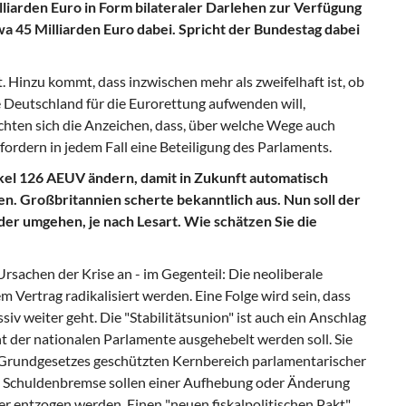
iarden Euro in Form bilateraler Darlehen zur Verfügung
a 45 Milliarden Euro dabei. Spricht der Bundestag dabei
. Hinzu kommt, dass inzwischen mehr als zweifelhaft ist, ob
e Deutschland für die Eurorettung aufwenden will,
ichten sich die Anzeichen, dass, über welche Wege auch
fordern in jedem Fall eine Beteiligung des Parlaments.
ikel 126 AEUV ändern, damit in Zukunft automatisch
n. Großbritannien scherte bekanntlich aus. Nun soll der
er umgehen, je nach Lesart. Wie schätzen Sie die
rsachen der Krise an - im Gegenteil: Die neoliberale
hem Vertrag radikalisiert werden. Eine Folge wird sein, dass
v weiter geht. Die "Stabilitätsunion" ist auch ein Anschlag
t der nationalen Parlamente ausgehebelt werden soll. Sie
s Grundgesetzes geschützten Kernbereich parlamentarischer
e Schuldenbremse sollen einer Aufhebung oder Änderung
 entzogen werden. Einen "neuen fiskalpolitischen Pakt"