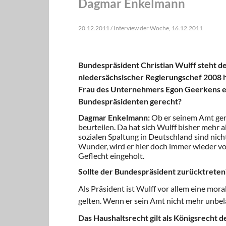
Dagmar Enkelmann
20.12.2011 / Interview der Woche, 16.12.2011
Bundespräsident Christian Wulff steht der
niedersächsischer Regierungschef 2008 ha
Frau des Unternehmers Egon Geerkens er
Bundespräsidenten gerecht?
Dagmar Enkelmann:
Ob er seinem Amt gere
beurteilen. Da hat sich Wulff bisher mehr 
sozialen Spaltung in Deutschland sind nicht 
Wunder, wird er hier doch immer wieder v
Geflecht eingeholt.
Sollte der Bundespräsident zurücktreten
Als Präsident ist Wulff vor allem eine mo
gelten. Wenn er sein Amt nicht mehr unbela
Das Haushaltsrecht gilt als Königsrecht 