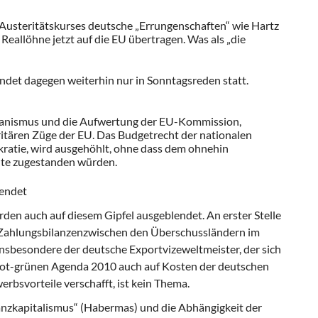
usteritätskurses deutsche „Errun­genschaften“ wie Hartz
Reallöhne jetzt auf die EU übertragen. Was als „die
indet dagegen weiterhin nur in Sonn­tagsreden statt.
hanismus und die Aufwertung der EU-Kommission,
itären Züge der EU. Das Budgetrecht der nationalen
ratie, wird ausgehöhlt, ohne dass dem ohnehin
­te zugestanden würden.
lendet
den auch auf diesem Gipfel ausgeblen­det. An erster Stelle
 Zahlungsbilanzenzwischen den Überschussländern im
Ins­besondere der deutsche
Exportvizeweltmeister
, der sich
rot-grünen
Agenda 2010
auch auf Kosten der deutschen
rbsvorteile verschafft, ist kein Thema.
nzkapitalismus“ (Habermas) und die Ab­hängigkeit der