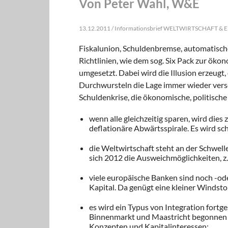
Von Peter Wahl, W&E
13.12.2011 / Informationsbrief WELTWIRTSCHAFT 
Fiskalunion, Schuldenbremse, automatisch
Richtlinien, wie dem sog.
Six Pack
zur
ökon
umgesetzt. Dabei wird die Illusion erzeugt,
Durchwursteln die Lage immer wieder versc
Schuldenkri­se, die ökonomische, politisch
wenn alle gleichzeitig sparen, wird dies
deflationäre Abwärtsspirale. Es wird s
die Weltwirtschaft steht an der Schwel
sich 2012 die Ausweichmöglichkeiten, z
viele europäische Banken sind noch -ode
Kapital. Da genügt eine kleiner Windst
es wird ein Typus von Integration fortg
Binnenmarkt und Maastricht begonnen ha
Konzepten und Kapitalinteressen;