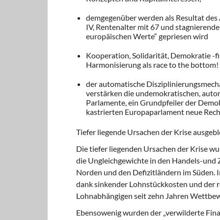
demgegenüber werden als Resultat des A
IV, Rentenalter mit 67 und stagnierende 
europäischen Werte“ gepriesen wird
Kooperation, Solidarität, Demokratie -f
Harmonisierung als
race to the bottom
!
der automatische Disziplinierungsmec
verstärken die undemokratischen, autor
Parlamente, ein Grundpfeiler der Demok
kastrierten Europaparlament neue Rech
Tiefer liegende Ursachen der Krise ausgeb
Die tiefer liegenden Ursachen der Krise wur
die Ungleichgewichte in den Handels-und
Norden und den Defizitländern im Süden. 
dank sinkender Lohnstück­kosten und der 
Lohnabhän­gigen seit zehn Jahren Wettbewe
Ebensowenig wurden der „verwilderte Fina