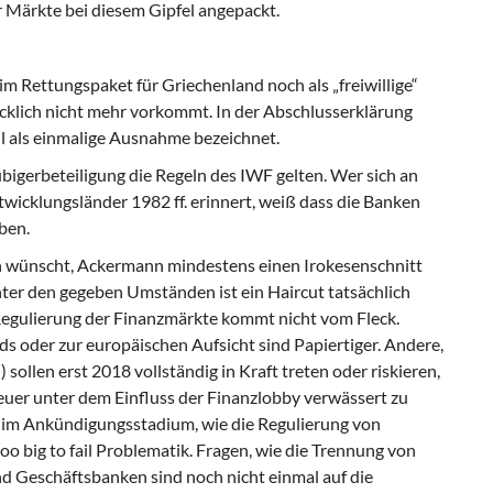
r Märkte bei diesem Gipfel angepackt.
im Rettungspaket für Griechenland noch als „freiwillige“
klich nicht mehr vor­kommt. In der Abschlusserklärung
il als einmalige Ausnahme bezeichnet.
ubigerbeteiligung die Regeln des IWF gel­ten. Wer sich an
icklungsländer 1982 ff. erinnert, weiß dass die Banken
ben.
n wünscht, Ackermann mindestens einen Irokesenschnitt
nter den gegeben Um­ständen ist ein Haircut tatsächlich
Regulie­rung der Finanzmärkte kommt nicht vom Fleck.
s oder zur europäischen Aufsicht sind Papiertiger. Andere,
 sollen erst 2018 vollständig in Kraft treten oder ris­kieren,
euer unter dem Einfluss der Finanz­lobby verwässert zu
im Ankündigungs­stadium, wie die Regulierung von
oo big to fail
Problematik. Fragen, wie die Trennung von
nd Geschäftsbanken sind noch nicht einmal auf die