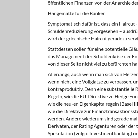
öffentlichen Finanzen von der Anarchie de
Hängematte für die Banken
Symptomatisch dafür ist, dass ein
Haircut
-
Schuldenreduzierung vorgesehen – ausdrüc
wird der griechische
Haircut
geradezu serv
Stattdessen sollen für eine potentielle Glä
das Management der Schuldenkrise der Entw
von dieser Seite nicht viel zu befürchten ha
Allerdings, auch wenn man sich von Herze
wenn nicht eine Vollglatze zu verpassen, u
kontraproduktiv. Denn eine substantielle 
Regeln, wie die EU-Direktive zu Hedge Fund
wie die neu-en Eigenkapitalregeln (Basel III)
wie die Direktive zur Finanztransaktionsst
werden. Andere wiederum sind gerade mal 
Derivaten, der Rating Agenturen oder der
t
Spekulation (vulgo: Investmentban­king) u