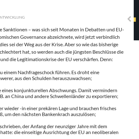
Solidarisches EUropa -
Mosaiklinke Perspektiven
& ENTWICKLUNG
e Sanktionen – was sich seit Monaten in Debatten und EU-
omischen Governance
abzeichnete, wird jetzt verbindlich
 dies sei der Weg aus der Krise. Aber so wie das bisherige
hlechtert hat, so werden auch die jüngsten Beschlüsse die
e und die Legitimationskrise der EU verschärfen. Denn:
 zu einem Nachfrageschock führen. Es droht eine
chwerer, aus den Schulden herauszuwachsen;
le eines konjunkturellen Abschwungs. Damit vermindern
.B. an China und andere Schwellenländer zu exportieren;
r wieder -in einer prekären Lage und brauchen frisches
oß, um den nächsten Bankenkrach auszulösen;
eschrieben, der Anfang der neunziger Jahre mit dem
tte: die einseitige Ausrichtung der EU an neoliberalen