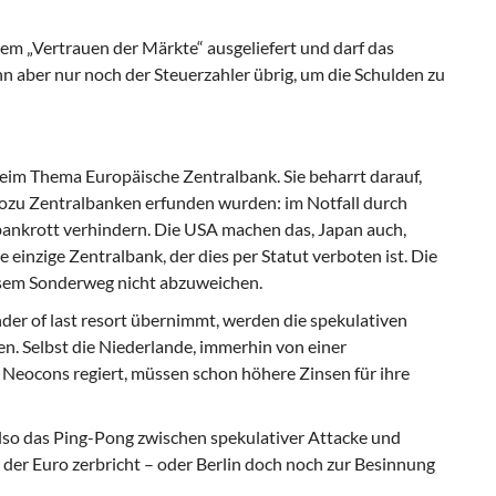
dem „
Vertrauen der Märkte
“ ausgeliefert und darf das
n aber nur noch der Steu­erzahler übrig, um die Schulden zu
 beim Thema
Europäische Zentralbank
. Sie beharrt darauf,
 wozu Zentralbanken er­funden wurden: im Notfall durch
nkrott verhindern. Die USA machen das, Japan auch,
e einzige Zentralbank, der dies per Statut verboten ist. Die
iesem Sonderweg nicht abzuweichen.
der of last resort
übernimmt, werden die spekulativen
n. Selbst die Niederlande, immerhin von einer
Neocons regiert, müssen schon höhere Zinsen für ihre
lso das Ping-Pong zwischen spekulativer Attacke und
 der Euro zerbricht – oder Berlin doch noch zur Besinnung