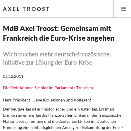
AXEL TROOST
MdB Axel Troost: Gemeinsam mit
Frankreich die Euro-Krise angehen
Startseite
Themen
Wir brauchen mehr deutsch-französische
Initative zur Lösung der Euro-Krise
Leitlinien linker Wirtschafts- und Finanzpolitik
02.12.2011
Wirtschaftspolitik
Die Rede können Sie hier im Parlaments-TV sehen
---
Steuer- und Finanzpolitik
Herr Präsident! Liebe Kolleginnen und Kollegen!
Öffentliche Infrastruktur und Daseinsvorsorge
Der heutige Tag ist ein historischer und ein guter Tag. Erstmals
bringen an einem Tag die französischen Linken in der französischen
Eurokrise und Griechenland
Nationalversammlung und die deutschen Linken im Deutschen
Bundestag einen inhaltsgleichen Antrag zur Bekämpfung der Euro-