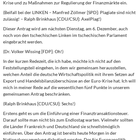
Krise und zu Maßnahmen zur Regulierung der Finanzmärkte ein.
DIE LINKE
(Beifall bei der LINKEN – Manfred Zöllmer [SPD]: Plagiate sind nicht
Weitere Themen
zulässig! – Ralph Brinkhaus [CDU/CSU]: AxelPlag!)
Dieser Antrag wird am nächsten Dienstag, am 6. Dezember, auch
Memo-Gruppe
noch von den tschechischen Linken im tschechischen Parlament
eingebracht werden.
Institut Solidarische Moderne
(Dr. Volker Wissing [FDP]: Oh!)
In der kurzen Redezeit, die ich habe, möchte ich nicht auf den
Rosa-Luxemburg-Stiftung
Feststellungsteil eingehen, in dem wir gemeinsam herausstellen,
welchen Anteil die deutsche Wirtschaftspolitik mit ihrem Setzen auf
Über mich
Export und Handelsbilanzüberschüsse an der Euro-Krise hat. Ich will
mich in meiner Rede auf die wesentlichen fünf Punkte in unserem
Kontakt
gemeinsamen Antrag beschränken.
(Ralph Brinkhaus [CDU/CSU]: Sechs!)
Erstens geht es um die Einführung einer Finanztransaktionsteuer.
Darauf sollte man nicht bis zum Endlostag warten. Vielmehr sollten
die Länder Frankreich und Deutschland sie schnellstmöglich
einführen. Über den Antrag ist bereits heute Morgen in der
Nationalversammlung diskutiert worden. Der für Europapolitik