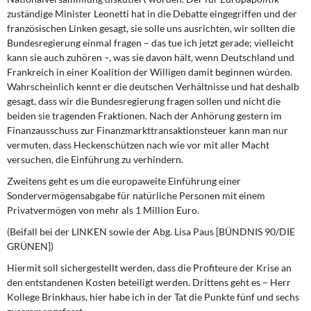
zuständige Minister Leonetti hat in die Debatte eingegriffen und der
französischen Linken gesagt, sie solle uns ausrichten, wir sollten die
Bundesregierung einmal fragen – das tue ich jetzt gerade; vielleicht
kann sie auch zuhören –, was sie davon hält, wenn Deutschland und
Frankreich in einer Koalition der Willigen damit beginnen würden.
Wahrscheinlich kennt er die deutschen Verhältnisse und hat deshalb
gesagt, dass wir die Bundesregierung fragen sollen und nicht die
beiden sie tragenden Fraktionen. Nach der Anhörung gestern im
Finanzausschuss zur Finanzmarkttransaktionsteuer kann man nur
vermuten, dass Heckenschützen nach wie vor mit aller Macht
versuchen, die Einführung zu verhindern.
Zweitens geht es um die europaweite Einführung einer
Sondervermögensabgabe für natürliche Personen mit einem
Privatvermögen von mehr als 1 Million Euro.
(Beifall bei der LINKEN sowie der Abg. Lisa Paus [BÜNDNIS 90/DIE
GRÜNEN])
Hiermit soll sichergestellt werden, dass die Profiteure der Krise an
den entstandenen Kosten beteiligt werden. Drittens geht es – Herr
Kollege Brinkhaus, hier habe ich in der Tat die Punkte fünf und sechs