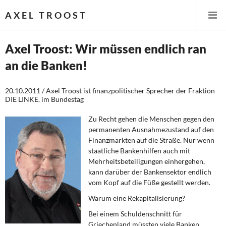
AXEL TROOST
Axel Troost: Wir müssen endlich ran
an die Banken!
Startseite
20.10.2011 / Axel Troost ist finanzpolitischer Sprecher der Fraktion
Themen
DIE LINKE. im Bundestag
Leitlinien linker Wirtschafts- und Finanzpolitik
Zu Recht gehen die Menschen gegen den
permanenten Ausnahmezustand auf den
Wirtschaftspolitik
Fi­nanzmärkten auf die Straße. Nur wenn
staatliche Bankenhilfen auch mit
Mehrheitsbetei­ligungen einhergehen,
Steuer- und Finanzpolitik
kann darüber der Bankensektor endlich
vom Kopf auf die Füße gestellt werden.
Öffentliche Infrastruktur und Daseinsvorsorge
Warum eine Rekapitalisierung?
Eurokrise und Griechenland
Bei einem Schuldenschnitt für
Griechenland müssten viele Banken