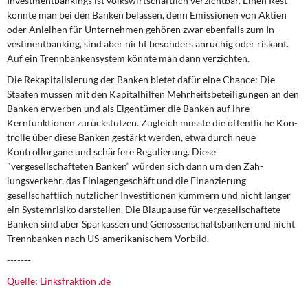
Investmentbankings ist volkswirtschaftlich verzichtbar. Einen Rest
könnte man bei den Banken belassen, denn Emissionen von Aktien
oder Anleihen für Unternehmen gehören zwar ebenfalls zum In­
vestmentbanking, sind aber nicht besonders anrüchig oder riskant.
Auf ein Trennban­kensystem könnte man dann verzichten.
Die Rekapitalisierung der Banken bietet dafür eine Chance: Die
Staaten müssen mit den Kapitalhilfen Mehrheitsbeteiligungen an den
Banken erwerben und als Eigentümer die Banken auf ihre
Kernfunktionen zurückstutzen. Zugleich müsste die öffentliche Kon­
trolle über diese Banken gestärkt werden, etwa durch neue
Kontrollorgane und schärfe­re Regulierung. Diese
"vergesellschafteten Banken“ würden sich dann um den Zah­
lungsverkehr, das Einlagengeschäft und die Finanzierung
gesellschaftlich nützlicher In­vestitionen kümmern und nicht länger
ein Systemrisiko darstellen. Die Blaupause für vergesellschaftete
Banken sind aber Sparkassen und Genossenschaftsbanken und nicht
Trennbanken nach US-amerikanischem Vorbild.
-------
Quelle
:
Linksfraktion .de