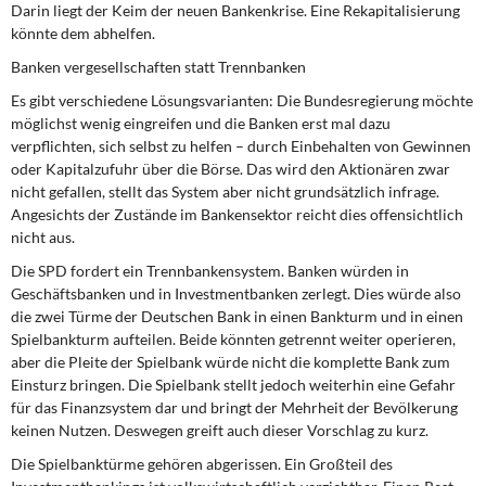
Darin liegt der Keim der neuen Bankenkrise. Eine Rekapitalisierung
könnte dem abhelfen.
Banken vergesellschaften statt Trennbanken
Es gibt verschiedene Lösungsvarianten: Die Bundesregierung möchte
möglichst wenig eingreifen und die Banken erst mal dazu
verpflichten, sich selbst zu helfen – durch Ein­behalten von Gewinnen
oder Kapitalzufuhr über die Börse. Das wird den Aktionären zwar
nicht gefallen, stellt das System aber nicht grundsätzlich infrage.
Angesichts der Zustände im Bankensektor reicht dies offensichtlich
nicht aus.
Die SPD fordert ein Trennbankensystem. Banken würden in
Geschäftsbanken und in Investmentbanken zerlegt. Dies würde also
die zwei Türme der Deutschen Bank in einen Bankturm und in einen
Spielbankturm aufteilen. Beide könnten getrennt weiter operieren,
aber die Pleite der Spielbank würde nicht die komplette Bank zum
Einsturz bringen. Die Spielbank stellt jedoch weiterhin eine Gefahr
für das Finanzsystem dar und bringt der Mehrheit der Bevölkerung
keinen Nutzen. Deswegen greift auch dieser Vor­schlag zu kurz.
Die Spielbanktürme gehören abgerissen. Ein Großteil des