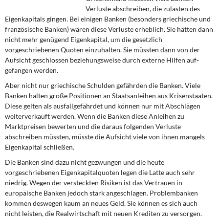
DIE LINKE
Verluste abschrei­ben, die zulasten des
Eigenkapitals gingen. Bei einigen Banken (besonders griechische und
Weitere Themen
französische Banken) wären diese Verluste erheblich. Sie hätten dann
nicht mehr genügend Eigenkapital, um die gesetzlich
vorgeschriebenen Quoten einzuhalten. Sie müssten dann von der
Memo-Gruppe
Aufsicht geschlossen beziehungsweise durch externe Hilfen auf­
gefangen werden.
Institut Solidarische Moderne
Aber nicht nur griechische Schulden gefährden die Banken. Viele
Banken halten große Positionen an Staatsanleihen aus Krisenstaaten.
Rosa-Luxemburg-Stiftung
Diese gelten als ausfallgefährdet und können nur mit Abschlägen
weiterverkauft werden. Wenn die Banken diese Anleihen zu
Über mich
Marktpreisen bewerten und die daraus folgenden Verluste
abschreiben müssten, müss­te die Aufsicht viele von ihnen mangels
Kontakt
Eigenkapital schließen.
Die Banken sind dazu nicht gezwungen und die heute
vorgeschriebenen Eigenkapital­quoten legen die Latte auch sehr
niedrig. Wegen der versteckten Risiken ist das Ver­trauen in
europäische Banken jedoch stark angeschlagen. Problembanken
kommen deswegen kaum an neues Geld. Sie können es sich auch
nicht leisten, die Realwirt­schaft mit neuen Krediten zu versorgen.