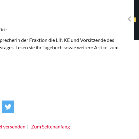
Solidarisches EUropa -
Mosaiklinke Perspektiven
Ort:
Sprecherin der Fraktion die LINKE und Vorsitzende des
ges. Lesen sie ihr Tagebuch sowie weitere Artikel zum
el versenden
Zum Seitenanfang