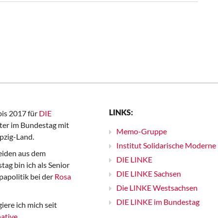
LINKS:
bis 2017 für
DIE
er im Bundestag mit
Memo-Gruppe
pzig-Land.
Institut Solidarische Moderne
iden aus dem
DIE LINKE
ag bin ich als Senior
DIE LINKE Sachsen
papolitik bei der
Rosa
Die LINKE Westsachsen
DIE LINKE im Bundestag
iere ich mich seit
ative