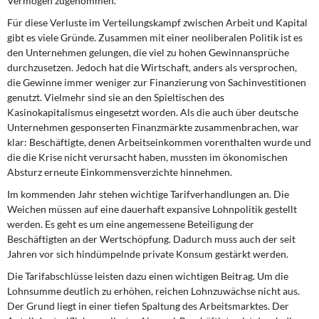
Vermögen zugenommen.
DIE LINKE
Für diese Verluste im Verteilungskampf zwischen Arbeit und Kapital
gibt es viele Gründe. Zusammen mit einer neoliberalen Politik ist es
Weitere Themen
den Unternehmen gelungen, die viel zu hohen Gewinnansprüche
durchzusetzen. Jedoch hat die Wirtschaft, anders als versprochen,
Memo-Gruppe
die Gewinne immer weniger zur Finanzierung von Sachinvestitionen
genutzt. Vielmehr sind sie an den Spieltischen des
Institut Solidarische Moderne
Kasinokapitalismus eingesetzt worden. Als die auch über deutsche
Unternehmen gesponserten Finanzmärkte zusammenbrachen, war
klar: Beschäftigte, denen Arbeitseinkommen vorenthalten wurde und
Rosa-Luxemburg-Stiftung
die die Krise nicht verursacht haben, mussten im ökonomischen
Absturz erneute Einkommensverzichte hinnehmen.
Über mich
Im kommenden Jahr stehen wichtige Tarifverhandlungen an. Die
Weichen müssen auf eine dauerhaft expansive Lohnpolitik gestellt
Kontakt
werden. Es geht es um eine angemessene Beteiligung der
Beschäftigten an der Wertschöpfung. Dadurch muss auch der seit
Jahren vor sich hindümpelnde private Konsum gestärkt werden.
Die Tarifabschlüsse leisten dazu einen wichtigen Beitrag. Um die
Lohnsumme deutlich zu erhöhen, reichen Lohnzuwächse nicht aus.
Der Grund liegt in einer tiefen Spaltung des Arbeitsmarktes. Der