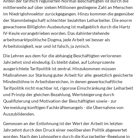
Anteil der tariflich regulierten Normal-Beschäftigten ist durch die
mittlerweile auf über sieben Millionen gestiegene Zahl an Menschen
im Niedriglohnsektor zurückgegangen. Hinzu kommen die gegenüber
der Stammbelegschaft schlechter bezahlten Leiharbeiter. Die enorm
gewachsene Billiglohn-Ausbeutung ist maßgeblich durch die Hartz
IV-Keule vorangetrieben worden. Das dahinterstehende
arbeitsmarktpolitische Dogma, jede Arbeit sei besser als
Arbeitslosigkeit, war und ist falsch, ja zynisch.
Die Lehren aus dem für die abhängig Beschäftigten verlorenen
Jahrzehnt sind eindeutig. Es bleibt dabei, auf Lohnprozente
ausgerichtete Tarifpolitik ist zentral. Hinzukommen müssen
Maßnahmen zur Stärkung guter Arbeit für alle: gesetzlich gesicherte
Mindestlöhne in Arbeitsbereichen, in denen gewerkschaftliche
Tarifpolitik nicht machbar ist, rigorose Einschränkung der Leiharbeit
und Prinzip der gleichen Bezahlung, Wertsteigerung durch
Qualifizierung und Motivation der Beschäftigten sowie - zur
Vermeidung künftigen Fachkräftemangels - die Übernahme von
Auszubildenden.
Gemessen an der Entlohnung ist der Wert der Arbeit im letzten
Jahrzehnt durch den Druck einer neoliberalen Politik abgewertet
worden. Nach den Lohnopfern durch die Kurzarbeiter-Regelung in