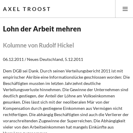
AXEL TROOST
Lohn der Arbeit mehren
Startseite
Kolumne von Rudolf Hickel
Themen
06.12.2011 / Neues Deutschland, 5.12.2011
Leitlinien linker Wirtschafts- und Finanzpolitik
Dem DGB sei Dank. Durch seinen Verteilungsbericht 2011 ist mit
empirischer Akribie eine Informationslücke geschlossen worden: Die
Wirtschaftspolitik
Beschäftigten mussten im letzten Jahrzehnt deutliche
Verteilungsverluste hinnehmen. Die Gewinne der Unternehmen sind
Steuer- und Finanzpolitik
deutlich gestiegen, der Anteil der Löhne am Volkseinkommen
gesunken. Dies lässt sich mit der neoliberalen Mär von der
Kompensation durch gestiegene Einkommen aus Vermögen nicht
Öffentliche Infrastruktur und Daseinsvorsorge
rechtfertigen. Die abhängig Beschäftigten sind auch die Verlierer der
voranschreitenden Zugewinne der Superreichen. Die Abhängigkeit
Eurokrise und Griechenland
vieler von den Arbeitseinkommen hat mangels Einkünfte aus