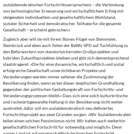
sozialdemokratischen Fortschrittsversprechens – die Verbindung
von technologischer Erneuerung und wirtschaftlichem Erfolg mit
steigendem individuellem und gesellschaftlichem Wohlstand,
sozialer Sicherheit und demokratischer Teilhabe für die gesamte
Gesellschaft – erscheint gebrochen.«
Zugleich aber will sie mit ihrem Stones-Flügel
von Steinmeier,
Steinbrück und eben auch Teilen der BaWü-SPD auf Tuchfühlung zu
den Befürwortern von standortsichernden Großprojekten und
hybriden Zukunftsprojekten bleiben und gibt sich dementsprechend
staatstragend: »Die für eine dynamische, wirtschaftlich und sozial
erfolgreiche Gesellschaft unverzichtbaren Projekte und
Veränderungen werden immer seltener die Zustimmung der
Bevölkerung finden, wenn es bei dieser skeptischen Grundhaltung
gegenüber der politischen Gestaltungskraft von Fortschritts- und
Veränderungsprozessen bleibt.« Dass sich eine solch kulturkritische
und rückwärtsgewandte Haltung in der Bevölkerung nicht weiter
ausbreitet, dafür soll ein sozialdemokratisch neu definiertes
Fortschrittsprojekt aus zwei Gründen sorgen: »Wir Sozialdemokraten
teilen einen solchen Pessimismus nicht. Wir halten auch weiterhin
gesellschaftlichen Fortschritt für notwendig und möglich«. Denn
»unser Land ist auf wissenschaftlich-technischen Fortschritt