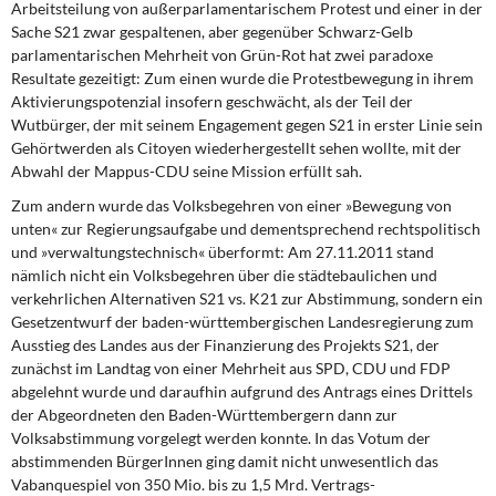
Arbeitsteilung von außerparlamentarischem Protest und einer in der
Sache S21 zwar gespaltenen, aber gegenüber Schwarz-Gelb
parlamentarischen Mehrheit von Grün-Rot hat zwei paradoxe
Resultate gezeitigt: Zum einen wurde die Protestbewegung in ihrem
Aktivierungspotenzial insofern geschwächt, als der Teil der
Wutbürger, der mit seinem Engagement gegen S21 in erster Linie sein
Gehörtwerden als Citoyen wiederhergestellt sehen wollte, mit der
Abwahl der Mappus-CDU seine Mission erfüllt sah.
Zum andern wurde das Volksbegehren
von einer »Bewegung von
unten« zur Regierungsaufgabe und dementsprechend rechtspolitisch
und »verwaltungstechnisch« überformt: Am 27.11.2011 stand
nämlich nicht ein Volksbegehren über die städtebaulichen und
verkehrlichen Alternativen S21 vs. K21 zur Abstimmung, sondern ein
Gesetzentwurf der baden-württembergischen Landesregierung zum
Ausstieg des Landes aus der Finanzierung des Projekts S21, der
zunächst im Landtag von einer Mehrheit aus SPD, CDU und FDP
abgelehnt wurde und daraufhin aufgrund des Antrags eines Drittels
der Abgeordneten den Baden-Württembergern dann zur
Volksabstimmung vorgelegt werden konnte. In das Votum der
abstimmenden BürgerInnen ging damit nicht unwesentlich das
Vabanquespiel von 350 Mio. bis zu 1,5 Mrd. Vertrags-