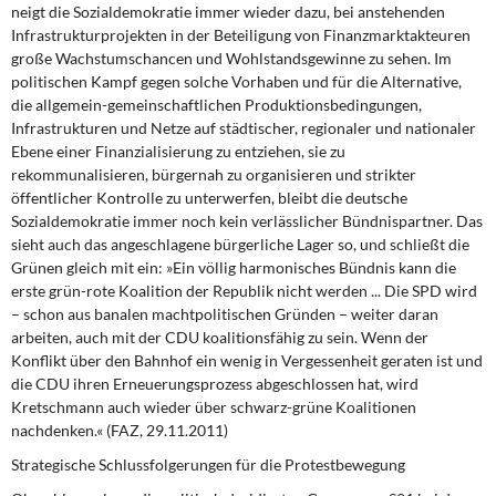
neigt die Sozialdemokratie immer wieder dazu, bei anstehenden
Infrastrukturprojekten in der Beteiligung von Finanzmarktakteuren
große Wachstumschancen und Wohlstandsgewinne zu sehen. Im
politischen Kampf gegen solche Vorhaben und für die Alternative,
die allgemein-gemeinschaftlichen Produktionsbedingungen,
Infrastrukturen und Netze auf städtischer, regionaler und nationaler
Ebene einer Finanzialisierung zu entziehen, sie zu
rekommunalisieren, bürgernah zu organisieren und strikter
öffentlicher Kontrolle zu unterwerfen, bleibt die deutsche
Sozialdemokratie immer noch kein verlässlicher Bündnispartner. Das
sieht auch das angeschlagene bürgerliche Lager so, und schließt die
Grünen gleich mit ein: »Ein völlig harmonisches Bündnis kann die
erste grün-rote Koalition der Republik nicht werden ... Die SPD wird
– schon aus banalen machtpolitischen Gründen – weiter daran
arbeiten, auch mit der CDU koalitionsfähig zu sein. Wenn der
Konflikt über den Bahnhof ein wenig in Vergessenheit geraten ist und
die CDU ihren Erneuerungsprozess abgeschlossen hat, wird
Kretschmann auch wieder über schwarz-grüne Koalitionen
nachdenken.« (FAZ, 29.11.2011)
Strategische Schlussfolgerungen für die Protestbewegung