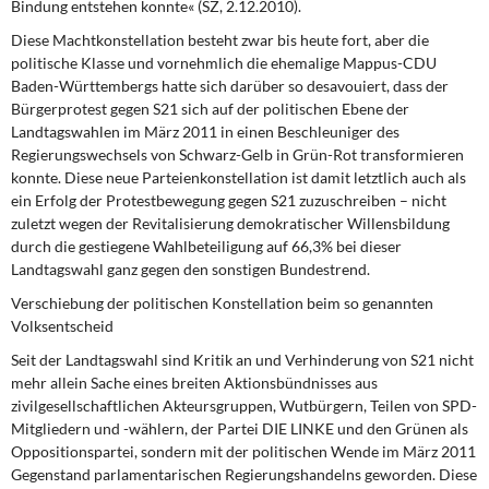
Bindung entstehen konnte« (SZ, 2.12.2010).
Diese Machtkonstellation besteht zwar bis heute
fort, aber die
politische Klasse und vornehmlich die ehemalige Mappus-CDU
Baden-Württembergs hatte sich darüber so desavouiert, dass der
Bürgerprotest gegen S21 sich auf der politischen Ebene der
Landtagswahlen im März 2011 in einen Beschleuniger des
Regierungswechsels von Schwarz-Gelb in Grün-Rot transformieren
konnte. Diese neue Parteienkonstellation ist damit letztlich auch als
ein Erfolg der Protestbewegung gegen S21 zuzuschreiben – nicht
zuletzt wegen der Revitalisierung demokratischer Willensbildung
durch die gestiegene Wahlbeteiligung auf 66,3% bei dieser
Landtagswahl ganz gegen den sonstigen Bundestrend.
Verschiebung der politischen Konstellation beim so genannten
Volksentscheid
Seit der Landtagswahl sind Kritik
an und Verhinderung von S21 nicht
mehr allein Sache eines breiten Aktionsbündnisses aus
zivilgesellschaftlichen Akteursgruppen, Wutbürgern, Teilen von SPD-
Mitgliedern und -wählern, der Partei DIE LINKE und den Grünen als
Oppositionspartei, sondern mit der politischen Wende im März 2011
Gegenstand parlamentarischen Regierungshandelns geworden. Diese