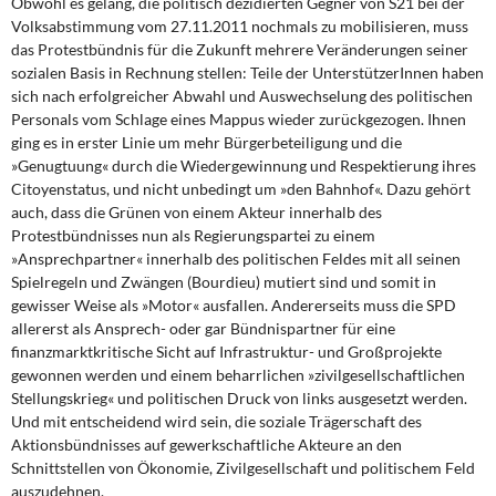
Obwohl es gelang,
die politisch dezidierten Gegner von S21 bei der
Volksabstimmung vom 27.11.2011 nochmals zu mobilisieren, muss
das Protestbündnis für die Zukunft mehrere Veränderungen seiner
sozialen Basis in Rechnung stellen: Teile der UnterstützerInnen haben
sich nach erfolgreicher Abwahl und Auswechselung des politischen
Personals vom Schlage eines Mappus wieder zurückgezogen. Ihnen
ging es in erster Linie um mehr Bürgerbeteiligung und die
»Genugtuung« durch die Wiedergewinnung und Respektierung ihres
Citoyenstatus, und nicht unbedingt um »den Bahnhof«. Dazu gehört
auch, dass die Grünen von einem Akteur innerhalb des
Protestbündnisses nun als Regierungspartei zu einem
»Ansprechpartner« innerhalb des politischen Feldes mit all seinen
Spielregeln und Zwängen (Bourdieu) mutiert sind und somit in
gewisser Weise als »Motor« ausfallen. Andererseits muss die SPD
allererst als Ansprech- oder gar Bündnispartner für eine
finanzmarktkritische Sicht auf Infrastruktur- und Großprojekte
gewonnen werden und einem beharrlichen »zivilgesellschaftlichen
Stellungskrieg« und politischen Druck von links ausgesetzt werden.
Und mit entscheidend wird sein, die soziale Trägerschaft des
Aktionsbündnisses auf gewerkschaftliche Akteure an den
Schnittstellen von Ökonomie, Zivilgesellschaft und politischem Feld
auszudehnen.