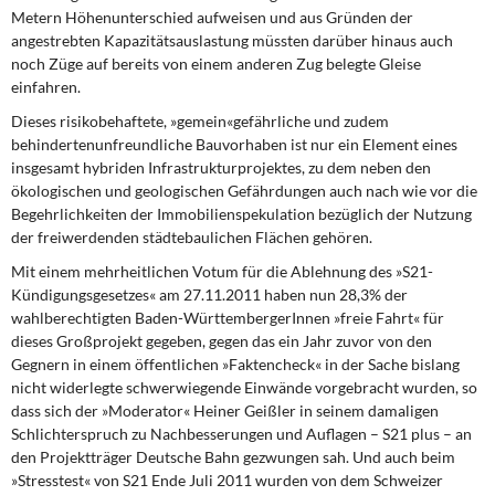
DIE LINKE
Metern Höhenunterschied aufweisen und aus Gründen der
angestrebten Kapazitätsauslastung müssten darüber hinaus auch
Weitere Themen
noch Züge auf bereits von einem anderen Zug belegte Gleise
einfahren.
Memo-Gruppe
Dieses risikobehaftete, »gemein«gefährliche
und zudem
behindertenunfreundliche Bauvorhaben ist nur ein Element eines
Institut Solidarische Moderne
insgesamt hybriden Infrastrukturprojektes, zu dem neben den
ökologischen und geologischen Gefährdungen auch nach wie vor die
Begehrlichkeiten der Immobilienspekulation bezüglich der Nutzung
Rosa-Luxemburg-Stiftung
der freiwerdenden städtebaulichen Flächen gehören.
Mit einem mehrheitlichen Votum
für die Ablehnung des »S21-
Über mich
Kündigungsgesetzes« am 27.11.2011 haben nun 28,3% der
wahlberechtigten Baden-WürttembergerInnen »freie Fahrt« für
Kontakt
dieses Großprojekt gegeben, gegen das ein Jahr zuvor von den
Gegnern in einem öffentlichen »Faktencheck« in der Sache bislang
nicht widerlegte schwerwiegende Einwände vorgebracht wurden, so
dass sich der »Moderator« Heiner Geißler in seinem damaligen
Schlichterspruch zu Nachbesserungen und Auflagen – S21 plus – an
den Projektträger Deutsche Bahn gezwungen sah. Und auch beim
»Stresstest« von S21 Ende Juli 2011 wurden von dem Schweizer