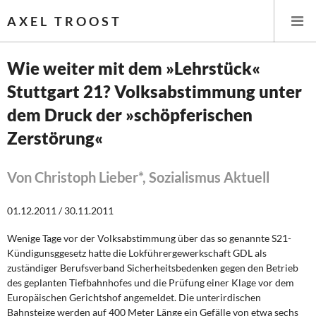
AXEL TROOST
Wie weiter mit dem »Lehrstück«
Stuttgart 21? Volksabstimmung unter
Startseite
dem Druck der »schöpferischen
Themen
Zerstörung«
Leitlinien linker Wirtschafts- und Finanzpolitik
Von Christoph Lieber*, Sozialismus Aktuell
Wirtschaftspolitik
01.12.2011 / 30.11.2011
Steuer- und Finanzpolitik
Wenige Tage vor der Volksabstimmung über das so genannte S21-
Kündigunsggesetz hatte die Lokführergewerkschaft GDL als
Öffentliche Infrastruktur und Daseinsvorsorge
zuständiger Berufsverband Sicherheitsbedenken gegen den Betrieb
des geplanten Tiefbahnhofes und die Prüfung einer Klage vor dem
Eurokrise und Griechenland
Europäischen Gerichtshof angemeldet. Die unterirdischen
Bahnsteige werden auf 400 Meter Länge ein Gefälle von etwa sechs