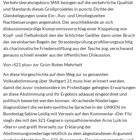
Verkehrsberatungsbüro SMA bezogen auf die verkehrliche Qualität
und Standards dieses Großprojektes in puncto Dichte der
Gleisbelegungen sowie Ein-, Aus- und Umstiegszeiten
Nachbesserungen angemahnt. Der anschließende an sich
diskussionswürdige Kompromissvorschlag einer Koppelung von
Kopf- und Tiefbahnhof, den der Schlichter Geißler dann unter Bruch
der vereinbarten Regeln der Stresstestprüfung profilierungssüchtig
als charismatische Friedensstiftung aus der Tasche zog, verschwand
genauso schnell wieder aus der öffentlichen Diskussion.
Von »S21 plus« zur Grün-Roten Mehrheit
An diese Vorgeschichte
auf dem Weg zur so genannten
Volksabstimmung über Stuttgart 21 muss hier erinnert werden,
damit die zuvor insbesondere im Protestlager gehegten Erwartungen
an diese Abstimmung und ihr Ergebnis adäquat eingeordnet und
politisch bewertet werden können. »Krachende Niederlage«
diagnostiziert die verkehrspolitische Sprecherin der LINKEN im
Bundestag Sabine Leidig mit Verweis auf den Kommentar »Der Filz
siegt« des mit den S21-Gegnern sympathisierenden Arno Luik im
»Stern« und greift ihrerseits zur Erklärung der
Abstimmungsniederlage letztlich zu dem abgestandenen Argument
medialer Macht der Pro-S21-Propaganda. Das ist argumentativ und