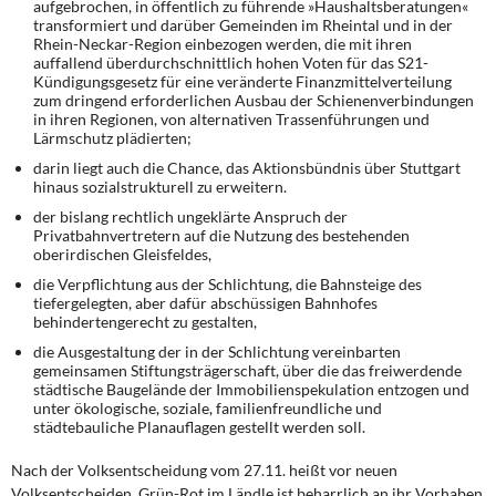
aufgebrochen, in öffentlich zu führende »Haushaltsberatungen«
transformiert und darüber Gemeinden im Rheintal und in der
Rhein-Neckar-Region einbezogen werden, die mit ihren
auffallend überdurchschnittlich hohen Voten für das S21-
Kündigungsgesetz für eine veränderte Finanzmittelverteilung
zum dringend erforderlichen Ausbau der Schienenverbindungen
in ihren Regionen, von alternativen Trassenführungen und
Lärmschutz plädierten;
darin liegt auch die Chance, das Aktionsbündnis über Stuttgart
hinaus sozialstrukturell zu erweitern.
der bislang rechtlich ungeklärte Anspruch der
Privatbahnvertretern auf die Nutzung des bestehenden
oberirdischen Gleisfeldes,
die Verpflichtung aus der Schlichtung, die Bahnsteige des
tiefergelegten, aber dafür abschüssigen Bahnhofes
behindertengerecht zu gestalten,
die Ausgestaltung der in der Schlichtung vereinbarten
gemeinsamen Stiftungsträgerschaft, über die das freiwerdende
städtische Baugelände der Immobilienspekulation entzogen und
unter ökologische, soziale, familienfreundliche und
städtebauliche Planauflagen gestellt werden soll.
Nach der Volksentscheidung vom 27.11.
heißt vor neuen
Volksentscheiden. Grün-Rot im Ländle ist beharrlich an ihr Vorhaben