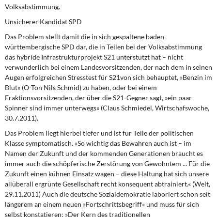
Volksabstimmung.
Unsicherer Kandidat SPD
Das Problem stellt damit die in sich gespaltene
baden-
württembergische SPD dar, die in Teilen bei der Volksabstimmung
das hybride Infrastrukturprojekt S21 unterstützt hat – nicht
verwunderlich bei einem Landesvorsitzenden, der nach dem in seinen
Augen erfolgreichen Stresstest für S21von sich behauptet, »Benzin im
Blut« (O-Ton Nils Schmid) zu haben, oder bei einem
Fraktionsvorsitzenden, der über die S21-Gegner sagt, »ein paar
Spinner sind immer unterwegs« (Claus Schmiedel, Wirtschafswoche,
30.7.2011).
Das Problem liegt hierbei tiefer
und ist für Teile der politischen
Klasse symptomatisch. »So wichtig das Bewahren auch ist – im
Namen der Zukunft und der kommenden Generationen braucht es
immer auch die schöpferische Zerstörung von Gewohntem ... Für die
Zukunft einen kühnen Einsatz wagen – diese Haltung hat sich unsere
allüberall ergrünte Gesellschaft recht konsequent abtrainiert.« (Welt,
29.11.2011) Auch die deutsche Sozialdemokratie laboriert schon seit
längerem an einem neuen »Fortschrittsbegriff« und muss für sich
selbst konstatieren: »Der Kern des traditionellen