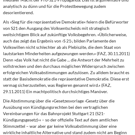
analytisch zu dünn und für die Protestbewegung zudem
desorientierend.
Als »Sieg für die repräsentative Demokratie«
feiern die Befürworter
von S21 den Ausgang des Volksentscheids mit strategisch
weitsichtigem Blick auf zukünftige Volksbegehren. »Üblicherweise,
auch das zeigt das Ergebnis von ›S 21‹, bilden Parlamente den
Volkswillen nicht schlechter ab als Plebiszite, die dem Staat von
lautstarken Minderheiten aufgezwungen werden.« (FAZ, 30.11.2011)
Denn »das Volk hat nicht die Gabe ... die Antwort der Mehrheit zu
vollstrecken und den durchaus möglichen Widerspruch zwischen
erfolgreichen Volksabstimmungen aufzulösen. Zu alldem braucht es
statt der Basisdemokratie die repräsentative Demokratie. Diese erst
vermag sicherzustellen, was Regieren genannt wird.« (FAZ,
29.11.2011) Ein machtpolitisch durchsichtiges Manöver.
Die Abstimmung über die »Gesetzesvorlage
›Gesetz über die
Ausübung von Kündigungsrechten bei den vertraglichen
Vereinbarungen für das Bahnprojekt Stuttgart 21 (S21-
Kündigungsgesetz)‹« – so der offizielle Text auf dem amtlichen
Stimmzettel – war aber gar keine Volksabstimmung über eine
wirkliche inhaltliche Alternative und stand zudem nicht am Beginn