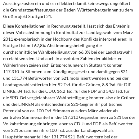
Ausstiegskosten ein und es reflektiert damit keineswegs ungefiltert
die Grundsatzauffassungen der Baden-WürttembergerInnen zu dem
Großprojekt Stuttgart 21.
Diese Konstellationen in Rechnung
gestellt, lässt sich das Ergebnis
dieser Volksabstimmung in Kontinuität zur Landtagswahl vom März
2011 exemplarisch in der Hochburg des Konflikts interpretieren: In
Stuttgart ist mit 67,8% Abstimmungsbeteiligung die
durchschnittliche Wahlbeteiligung von 66,3% bei der Landtagswahl
erreicht worden. Und auch in absoluten Zahlen der aktivierten
WählerInnen zeigen sich Entsprechungen: In Stuttgart konnten
117.310 Ja-Stimmen zum Kündigungsgesetz und damit gegen S21
und 131.774 Befürworter von S21 mobilisiert werden und bei der
Landtagswahl votierten hier 92 Tsd. für die Grünen, 8,8 Tsd. für DIE
LINKE, 84 Tsd. für die CDU, 16,2 Tsd. für die FDP und 54,3 Tsd. für
die SPD. Bei vergleichbarer Wahlbeteiligung konnten also die Grünen
und die LINKEN als entschiedenste S21-Gegner ihr politisches
Potenzial von ca. 100 Tsd. Stimmen aus dem März wieder als
zentralen Stimmenanteil in die 117.310 Gegenstimmen zu S21 bei der
Volkabstimmung einbringen, ebenso CDU und FDP als Befürworter
von S21 zusammen ihre 100 Tsd. aus der Landtagswahl als
Hauptstimmenanteil der 131.774 S21-Befürwortern bei der