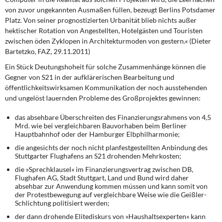
von zuvor ungekannten Ausmaßen füllen, bezeugt Berlins Potsdamer
Platz. Von seiner prognostizierten Urbanität blieb nichts außer
hektischer Rotation von Angestellten, Hotelgästen und Touristen
zwischen öden Zyklopen in Architekturmoden von gestern.« (Dieter
Bartetzko, FAZ, 29.11.2011)
Ein Stück Deutungshoheit
für solche Zusammenhänge können die
Gegner von S21 in der aufklärerischen Bearbeitung und
öffentlichkeitswirksamen Kommunikation der noch ausstehenden
und ungelöst lauernden Probleme des Großprojektes gewinnen:
das absehbare Überschreiten des Finanzierungsrahmens von 4,5
Mrd. wie bei vergleichbaren Bauvorhaben beim Berliner
Hauptbahnhof oder der Hamburger Elbphilharmonie;
die angesichts der noch nicht planfestgestellten Anbindung des
Stuttgarter Flughafens an S21 drohenden Mehrkosten;
die »Sprechklausel« im Finanzierungsvertrag zwischen DB,
Flughafen AG, Stadt Stuttgart, Land und Bund wird daher
absehbar zur Anwendung kommen müssen und kann somit von
der Protestbewegung auf vergleichbare Weise wie die Geißler-
Schlichtung politisiert werden;
der dann drohende Elitediskurs von »Haushaltsexperten« kann