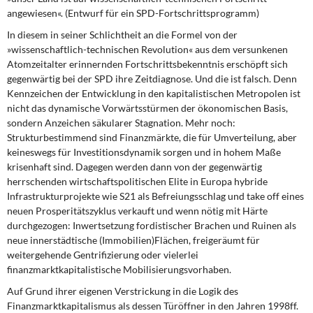
angewiesen«. (Entwurf für ein SPD-Fortschrittsprogramm)
In diesem in seiner Schlichtheit
an die Formel von der
»wissenschaftlich-technischen Revolution« aus dem versunkenen
Atomzeitalter erinnernden Fortschrittsbekenntnis erschöpft sich
gegenwärtig bei der SPD ihre Zeitdiagnose. Und die ist falsch. Denn
Kennzeichen der Entwicklung in den kapitalistischen Metropolen ist
nicht das dynamische Vorwärtsstürmen der ökonomischen Basis,
sondern Anzeichen säkularer Stagnation. Mehr noch:
Strukturbestimmend sind Finanzmärkte, die für Umverteilung, aber
keineswegs für Investitionsdynamik sorgen und in hohem Maße
krisenhaft sind. Dagegen werden dann von der gegenwärtig
herrschenden wirtschaftspolitischen Elite in Europa hybride
Infrastrukturprojekte wie S21 als Befreiungsschlag und take off eines
neuen Prosperitätszyklus verkauft und wenn nötig mit Härte
durchgezogen: Inwertsetzung fordistischer Brachen und Ruinen als
neue innerstädtische (Immobilien)Flächen, freigeräumt für
weitergehende Gentrifizierung oder vielerlei
finanzmarktkapitalistische Mobilisierungsvorhaben.
Auf Grund ihrer eigenen Verstrickung
in die Logik des
Finanzmarktkapitalismus als dessen Türöffner in den Jahren 1998ff.