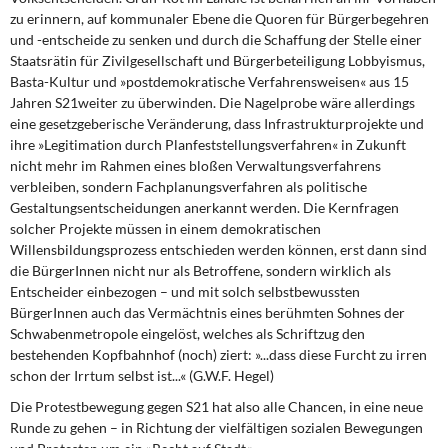
zu erinnern, auf kommunaler Ebene die Quoren für Bürgerbegehren
und -entscheide zu senken und durch die Schaffung der Stelle einer
Staatsrätin für Zivilgesellschaft und Bürgerbeteiligung Lobbyismus,
Basta-Kultur und »postdemokratische Verfahrensweisen« aus 15
Jahren S21weiter zu überwinden. Die Nagelprobe wäre allerdings
eine gesetzgeberische Veränderung, dass Infrastrukturprojekte und
ihre »Legitimation durch Planfeststellungsverfahren« in Zukunft
nicht mehr im Rahmen eines bloßen Verwaltungsverfahrens
verbleiben, sondern Fachplanungsverfahren als politische
Gestaltungsentscheidungen anerkannt werden. Die Kernfragen
solcher Projekte müssen in einem demokratischen
Willensbildungsprozess entschieden werden können, erst dann sind
die BürgerInnen nicht nur als Betroffene, sondern wirklich als
Entscheider einbezogen – und mit solch selbstbewussten
BürgerInnen auch das Vermächtnis eines berühmten Sohnes der
Schwabenmetropole eingelöst, welches als Schriftzug den
bestehenden Kopfbahnhof (noch) ziert:
»
...dass diese Furcht zu irren
schon der Irrtum selbst ist...
«
(G.W.F. Hegel)
Die Protestbewegung gegen S21
hat also alle Chancen, in eine neue
Runde zu gehen – in Richtung der vielfältigen sozialen Bewegungen