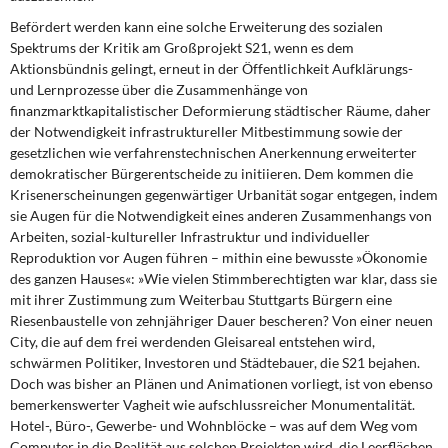
Befördert werden kann eine solche Erweiterung
des sozialen
Spektrums der Kritik am Großprojekt S21, wenn es dem
Aktionsbündnis gelingt, erneut in der Öffentlichkeit Aufklärungs-
und Lernprozesse über die Zusammenhänge von
finanzmarktkapitalistischer Deformierung städtischer Räume, daher
der Notwendigkeit infrastruktureller Mitbestimmung sowie der
gesetzlichen wie verfahrenstechnischen Anerkennung erweiterter
demokratischer Bürgerentscheide zu initiieren. Dem kommen die
Krisenerscheinungen gegenwärtiger Urbanität sogar entgegen, indem
sie Augen für die Notwendigkeit eines anderen Zusammenhangs von
Arbeiten, sozial-kultureller Infrastruktur und individueller
Reproduktion vor Augen führen – mithin eine bewusste »Ökonomie
des ganzen Hauses«: »Wie vielen Stimmberechtigten war klar, dass sie
mit ihrer Zustimmung zum Weiterbau Stuttgarts Bürgern eine
Riesenbaustelle von zehnjähriger Dauer bescheren? Von einer neuen
City, die auf dem frei werdenden Gleisareal entstehen wird,
schwärmen Politiker, Investoren und Städtebauer, die S21 bejahen.
Doch was bisher an Plänen und Animationen vorliegt, ist von ebenso
bemerkenswerter Vagheit wie aufschlussreicher Monumentalität.
Hotel-, Büro-, Gewerbe- und Wohnblöcke – was auf dem Weg vom
Computer in die Realität aus solchen Projekten wird, die Leerflächen