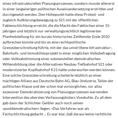
eines infrastrukturellen Planungsprozesses, sondern musste allererst
in einer langwierigen politischen Auseinandersetzung erstritten und
durchgesetzt werden. Den Höhepunkt hatte diese Protest- und
zugleich Aufklärungsbewegung zu S21 mit der öffentlichen
Faktenschlichtung erreicht, die die Macht des Faktischen einer 15-
jährigen und letztlich nur verwaltungsrechtlich legitimierten
Planfeststellung für ein kurzes historisches Zeitfenster Ende 2010
aufbrechen konnte und bis an eine rechtspolitische
Grenzüberschreitung führte, mit der das umstrittene Infrastruktur-,
Bahnhofs- und Immobilienprojekt in einer möglichen Volksbefragung
oder Volksabstimmung einer substanziellen demokratischen
Willensbildung über die Alternativen Neubau Tiefbahnhof S21 oder
modernisierter Kopfbahnhof K21 hätte unterworfen werden können.
Eine solche Grenzüberschreitung scheiterte letztlich an einer
mächtigen Allianz aus Deutsche Bahn AG, (Bau-)Industrie, Teilen der
politischen Klasse und der schon mal vorsorglichen, vor allzu
exzessiver Demokratisierung von Planungsprozessen warnenden
Intervention des obersten Verfassungshüters Vosskuhle. Zu all dem
gab dann der Schlichter Geißler auch noch seinen
»postdemokratischen« Segen: »Das Verfahren war als
Fachschlichtung gedacht ... Es war klar, daß daraus keine rechtliche