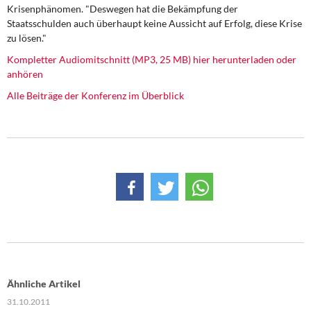
DIE LINKE
Krisenphänomen. "Deswegen hat die Bekämpfung der
Staatsschulden auch überhaupt keine Aussicht auf Erfolg, diese Krise
zu lösen."
Weitere Themen
Kompletter Audiomitschnitt (MP3, 25 MB) hier herunterladen oder
Memo-Gruppe
anhören
Alle Beiträge der Konferenz im Überblick
Institut Solidarische Moderne
Rosa-Luxemburg-Stiftung
Über mich
Kontakt
Ähnliche Artikel
31.10.2011