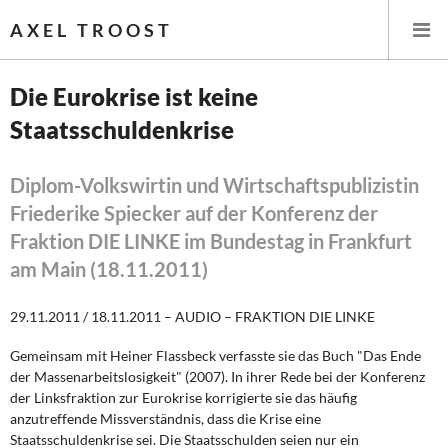
AXEL TROOST
Die Eurokrise ist keine
Staatsschuldenkrise
Startseite
Themen
Diplom-Volkswirtin und Wirtschaftspublizistin
Friederike Spiecker auf der Konferenz der
Leitlinien linker Wirtschafts- und Finanzpolitik
Fraktion DIE LINKE im Bundestag in Frankfurt
am Main (18.11.2011)
Wirtschaftspolitik
29.11.2011 / 18.11.2011 – AUDIO – FRAKTION DIE LINKE
Steuer- und Finanzpolitik
Gemeinsam mit Heiner Flassbeck verfasste sie das Buch "Das Ende
Öffentliche Infrastruktur und Daseinsvorsorge
der Massenarbeitslosigkeit" (2007). In ihrer Rede bei der Konferenz
der Linksfraktion zur Eurokrise korrigierte sie das häufig
Eurokrise und Griechenland
anzutreffende Missverständnis, dass die Krise eine
Staatsschuldenkrise sei. Die Staatsschulden seien nur ein