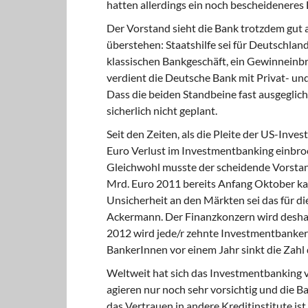
hatten allerdings ein noch bescheideneres 
Der Vorstand sieht
die Bank trotzdem gut a
überstehen: Staatshilfe sei für Deutschla
klassischen Bankgeschäft, ein Gewinneinbr
verdient die Deutsche Bank mit Privat- un
Dass die beiden Standbeine fast ausgeglich
sicherlich nicht geplant.
Seit den Zeiten,
als die Pleite der US-Inv
Euro Verlust im Investmentbanking einbrock
Gleichwohl musste der scheidende Vorsta
Mrd. Euro 2011 bereits Anfang Oktober ka
Unsicherheit an den Märkten sei das für di
Ackermann. Der Finanzkonzern wird deshal
2012 wird jede/r zehnte Investmentbanker
BankerInnen vor einem Jahr sinkt die Zahl 
Weltweit hat sich
das Investmentbanking vo
agieren nur noch sehr vorsichtig und die B
das Vertrauen in andere Kreditinstitute is