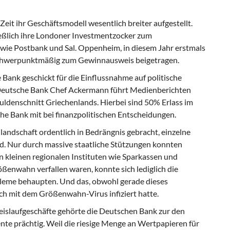
eit ihr Geschäftsmodell wesentlich breiter aufgestellt.
ießlich ihre Londoner Investmentzocker zum
wie Postbank und Sal. Oppenheim, in diesem Jahr erstmals
schwerpunktmäßig zum Gewinnausweis beigetragen.
 Bank geschickt für die Einflussnahme auf politische
: Deutsche Bank Chef Ackermann führt Medienberichten
uldenschnitt Griechenlands. Hierbei sind 50% Erlass im
he Bank mit bei finanzpolitischen Entscheidungen.
andschaft ordentlich in Bedrängnis gebracht, einzelne
d. Nur durch massive staatliche Stützungen konnten
kleinen regionalen Instituten wie Sparkassen und
enwahn verfallen waren, konnte sich lediglich die
leme behaupten. Und das, obwohl gerade dieses
ich mit dem Größenwahn-Virus infiziert hatte.
eislaufgeschäfte gehörte die Deutschen Bank zur den
nte prächtig. Weil die riesige Menge an Wertpapieren für