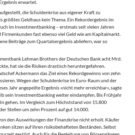
Ergebnis erwartet.
ufgestellt, die Schuldenkrise aus eigener Kraft zu
nds größtes Geldhaus kein Thema. Ein Rekordergebnis im
uch im Investmentbanking – erstmals seit vielen Jahren
d Firmenkunden fast ebenso viel Geld wie am Kapitalmarkt.
ene Beiträge zum Quartalsergebnis abliefern, war so
estmentbank Lehman Brothers der Deutschen Bank acht Mrd.
te, hat sie die Risiken drastisch heruntergefahren.
ndschef Ackermann das Ziel eines Rekordgewinns von zehn
ssieren. Wegen der Schuldenkrise im Euro-Raum und der
eses Jahr angepeilte Ergebnis »nicht mehr erreichbar«, sagte
b sein Investmentbanking weiter eindampfen. Bis Frühjahr
In gehen. Im Vergleich zum Höchststand von 15.800
der Stellen um zehn Prozent auf gut 14.000.
n den Auswirkungen der Finanzkrise nicht erholt. Käufer
anken sitzen auf ihren risikobehafteten Beständen. Selbst
t zurzeit gestört. Auch für die Begleitung von Börsengängen