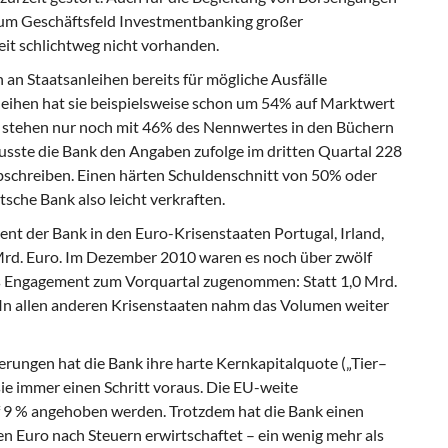
 zum Geschäftsfeld Investmentbanking großer
zeit schlichtweg nicht vorhanden.
 an Staatsanleihen bereits für mögliche Ausfälle
leihen hat sie beispielsweise schon um 54% auf Marktwert
n stehen nur noch mit 46% des Nennwertes in den Büchern
usste die Bank den Angaben zufolge im dritten Quartal 228
abschreiben. Einen härten Schuldenschnitt von 50% oder
sche Bank also leicht verkraften.
t der Bank in den Euro-Krisenstaaten Portugal, Irland,
 Mrd. Euro. Im Dezember 2010 waren es noch über zwölf
das Engagement zum Vorquartal zugenommen: Statt 1,0 Mrd.
. In allen anderen Krisenstaaten nahm das Volumen weiter
rungen hat die Bank ihre harte Kernkapitalquote („Tier–
 sie immer einen Schritt voraus. Die EU-weite
uf 9 % angehoben werden. Trotzdem hat die Bank einen
n Euro nach Steuern erwirtschaftet – ein wenig mehr als