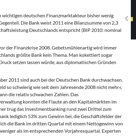
Solidarisches EUropa -
Mosaiklinke Perspektiven
em wichtigen deutschen Finanzmarktakteur bisher wenig
egenteil. Die Bank weist 2011 eine Bilanzsumme von 2,3
schaftsleistung Deutschlands entspricht (BIP 2010: nominal
 vor der Finanzkrise 2008. Gebetsmühlenartig wird immer
tschlands größte Bank kein Thema. Man kokettiert sogar
r Druck setzen lassen würde, aus diplomatischen Gründen
ber 2011 sind auch bei der Deutschen Bank durchwachsen.
eld so schwierig wie seit dem Jahresende 2008 nicht mehr«,
ann die relativ schwachen Zahlen. Das
erwaltung konnten die Flaute an den Kapitalmärkten im
her trug das Investmentbanking rund zwei Drittel zum
bank lediglich 53% zum Gewinn bei, die Geschäftsfelder der
ich die Bank im dritten Quartal mit einem Nettogewinn von
weniger als im entsprechenden Vorjahresquartal. Experten