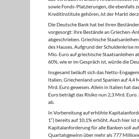
sowie Fonds-Platzierungen, die ebenfalls
Kreditinstitute gehören, ist der Markt der
Die Deutsche Bank
hat bei ihren Beständen
vorgesorgt: Ihre Bestände an Griechen-An
abgeschrieben. Griechische Staatsanleihe
des Hauses. Aufgrund der Schuldenkrise m
Mio. Euro auf griechische Staatsanleihen 
60%, wie er im Gespräch ist, würde die Deut
Insgesamt beläuft
sich das Netto-Engagemen
Italien, Griechenland und Spanien auf 4,4
Mrd. Euro gewesen. Allein in Italien hat 
Euro beträgt das Risiko nun 2,3 Mrd. Euro
ab.
In Vorbereitung auf
erhöhte Kapitalanforde
1“) bereits auf 10,1% erhöht. Auch hier ist
Kapitalanforderung für alle Banken soll a
Quartalsgewinn über mehr als 777 Millione