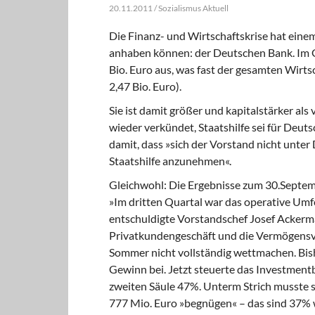
20.11.2011 / Sozialismus Aktuell
Die Finanz- und Wirtschaftskrise hat ein
anhaben können: der Deutschen Bank. Im G
Bio. Euro aus, was fast der gesamten Wirt
2,47 Bio. Euro).
Sie ist damit größer und
kapitalstärker als
wieder verkündet, Staatshilfe sei für Deu
damit, dass »sich der Vorstand nicht unte
Staatshilfe anzunehmen«.
Gleichwohl:
Die Ergebnisse zum 30.Septem
»Im dritten Quartal war das operative Umf
entschuldigte Vorstandschef Josef Ackerm
Privatkundengeschäft und die Vermögensv
Sommer nicht vollständig wettmachen. Bis
Gewinn bei. Jetzt steuerte das Investment
zweiten Säule 47%. Unterm Strich musste s
777 Mio. Euro »begnügen« – das sind 37% 