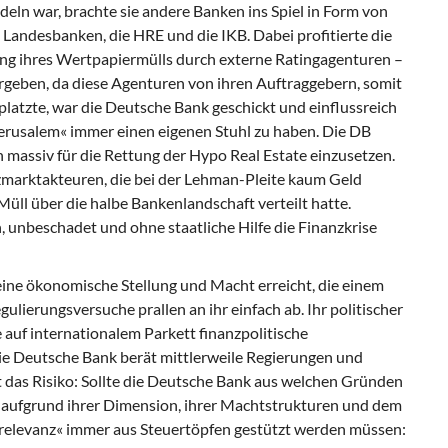
deln war, brachte sie andere Banken ins Spiel in Form von
 Landesbanken, die HRE und die IKB. Dabei profitierte die
g ihres Wertpapiermülls durch externe Ratingagenturen –
ergeben, da diese Agenturen von ihren Auftraggebern, somit
platzte, war die Deutsche Bank geschickt und einflussreich
Jerusalem« immer einen eigenen Stuhl zu haben. Die DB
ich massiv für die Rettung der Hypo Real Estate einzusetzen.
zmarktakteuren, die bei der Lehman-Pleite kaum Geld
 Müll über die halbe Bankenlandschaft verteilt hatte.
 unbeschadet und ohne staatliche Hilfe die Finanzkrise
eine ökonomische Stellung und Macht erreicht, die einem
gulierungsversuche prallen an ihr einfach ab. Ihr politischer
e auf internationalem Parkett finanzpolitische
ie Deutsche Bank berät mittlerweile Regierungen und
t das Risiko: Sollte die Deutsche Bank aus welchen Gründen
e aufgrund ihrer Dimension, ihrer Machtstrukturen und dem
levanz« immer aus Steuertöpfen gestützt werden müssen: