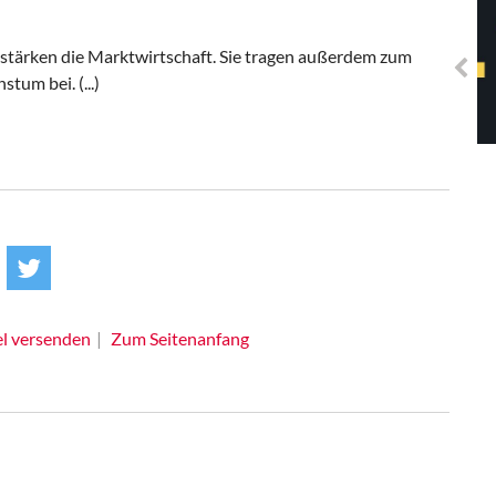
Solidarisches EUropa -
Mosaiklinke Perspektiven
tärken die Marktwirtschaft. Sie tragen außerdem zum
tum bei. (...)
el versenden
Zum Seitenanfang