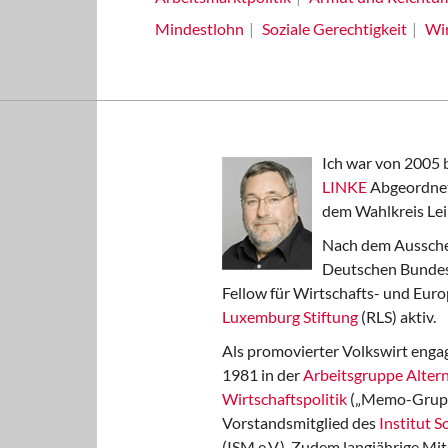
Mindestlohn
Soziale Gerechtigkeit
Wir
Ich war von 2005 
LINKE
Abgeordnet
dem Wahlkreis Lei
Nach dem Aussche
Deutschen Bundest
Fellow für Wirtschafts- und Euro
Luxemburg Stiftung
(RLS) aktiv.
Als promovierter Volkswirt engag
1981 in der
Arbeitsgruppe Altern
Wirtschaftspolitik
(„Memo-Gruppe
Vorstandsmitglied des
Institut 
(ISM e.V.). Zudem langjährige Mit