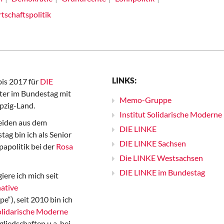
tschaftspolitik
LINKS:
bis 2017 für
DIE
er im Bundestag mit
Memo-Gruppe
pzig-Land.
Institut Solidarische Moderne
iden aus dem
DIE LINKE
ag bin ich als Senior
DIE LINKE Sachsen
papolitik bei der
Rosa
Die LINKE Westsachsen
DIE LINKE im Bundestag
iere ich mich seit
ative
“), seit 2010 bin ich
Solidarische Moderne
gliedschaften u.a. bei