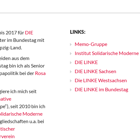
LINKS:
bis 2017 für
DIE
er im Bundestag mit
Memo-Gruppe
pzig-Land.
Institut Solidarische Moderne
iden aus dem
DIE LINKE
ag bin ich als Senior
DIE LINKE Sachsen
papolitik bei der
Rosa
Die LINKE Westsachsen
DIE LINKE im Bundestag
iere ich mich seit
ative
“), seit 2010 bin ich
Solidarische Moderne
gliedschaften u.a. bei
tischer
rverein