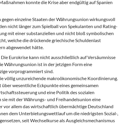
Maßnahmen konnte die Krise aber endgültig auf Spanien
n gegen einzelne Staaten der Währungsunion wirkungsvoll
n nicht länger zum Spielball von Spekulanten und Rating-
ng mit einer substanziellen und nicht bloß symbolischen
cht, welche die drückende griechische Schuldenlast
ern abgewendet hätte.
 Die Eurokrise kann nicht ausschließlich auf Versäumnisse
ie Währungsunion ist in der jetzigen Form eine
tzige vorprogrammiert sind.
t die völlig unzureichende makroökonomische Koordinierung.
ht über wesentliche Eckpunkte eines gemeinsamen
chaftssteuerung und eine Politik des sozialen
en sie mit der Währungs- und Freihandelsunion eine
r vor allem das wirtschaftlich übermächtige Deutschland
nnen dem Unterbietungswettlauf um die niedrigsten Sozial-,
gensetzen, seit Wechselkurse als Ausgleichsmechanismus