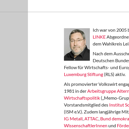
Ich war von 2005 
LINKE
Abgeordnet
dem Wahlkreis Lei
Nach dem Aussche
Deutschen Bundest
Fellow für Wirtschafts- und Euro
Luxemburg Stiftung
(RLS) aktiv.
Als promovierter Volkswirt engag
1981 in der
Arbeitsgruppe Altern
Wirtschaftspolitik
(„Memo-Gruppe
Vorstandsmitglied des
Institut 
(ISM e.V.). Zudem langjährige Mit
IG Metall
,
ATTAC
,
Bund demokra
WissenschaftlerInnen
und
Förde