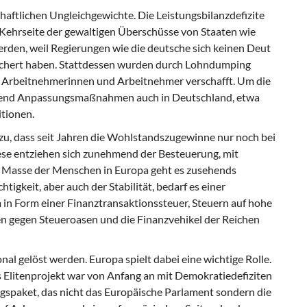
haftlichen Ungleichgewichte. Die Leistungsbilanzdefizite
 Kehrseite der gewaltigen Überschüsse von Staaten wie
rden, weil Regierungen wie die deutsche sich keinen Deut
schert haben. Stattdessen wurden durch Lohndumping
er Arbeitnehmerinnen und Arbeitnehmer verschafft. Um die
gend Anpassungsmaßnahmen auch in Deutschland, etwa
itionen.
azu, dass seit Jahren die Wohlstandszugewinne nur noch bei
e entziehen sich zunehmend der Besteuerung, mit
Masse der Menschen in Europa geht es zusehends
tigkeit, aber auch der Stabilität, bedarf es einer
in Form einer Finanztransaktionssteuer, Steuern auf hohe
 gegen Steueroasen und die Finanzvehikel der Reichen
al gelöst werden. Europa spielt dabei eine wichtige Rolle.
 Elitenprojekt war von Anfang an mit Demokratiedefiziten
ngspaket, das nicht das Europäische Parlament sondern die