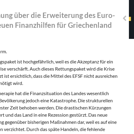
Solidarisches EUropa -
Mosaiklinke Perspektiven
ng über die Erweiterung des Euro-
euen Finanzhilfen für Griechenland
rm.
paket ist hochgefährlich, weil es die Akzeptanz für ein
ise verschärft. Auch dieses Rettungspaket wird die Krise
zt ist ersichtlich, dass die Mittel des EFSF nicht ausreichen
ötigt wird.
rapie hat die Finanzsituation des Landes wesentlich
 Bevölkerung jedoch eine Katastrophe. Die strukturellen
ester Zeit behoben werden. Die drastischen Kürzungen
ert und das Land in eine Rezession gestürzt. Das neue
ng gegenüber bisherigen Maßnahmen dar, weil es auf eine
sen verzichtet. Durch das späte Handeln, die fehlende