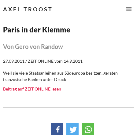
AXEL TROOST
Paris in der Klemme
Startseite
Von Gero von Randow
Themen
27.09.2011 / ZEIT ONLINE vom 14.9.2011
Leitlinien linker Wirtschafts- und Finanzpolitik
Weil sie viele Staatsanleihen aus Südeuropa besitzen, geraten
französische Banken unter Druck
Wirtschaftspolitik
Beitrag auf ZEIT ONLINE lesen
Steuer- und Finanzpolitik
Öffentliche Infrastruktur und Daseinsvorsorge
Eurokrise und Griechenland