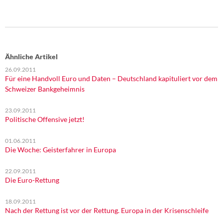
DIE LINKE
Weitere Themen
Memo-Gruppe
Ähnliche Artikel
26.09.2011
Institut Solidarische Moderne
Für eine Handvoll Euro und Daten – Deutschland kapituliert vor dem
Schweizer Bankgeheimnis
Rosa-Luxemburg-Stiftung
23.09.2011
Politische Offensive jetzt!
Über mich
01.06.2011
Kontakt
Die Woche: Geisterfahrer in Europa
22.09.2011
Die Euro-Rettung
18.09.2011
Nach der Rettung ist vor der Rettung. Europa in der Krisenschleife