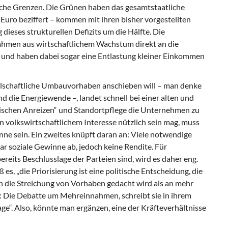
sche Grenzen. Die Grünen haben das gesamtstaatliche
Euro beziffert – kommen mit ihren bisher vorgestellten
ieses strukturellen Defizits um die Hälfte. Die
hmen aus wirtschaftlichem Wachstum direkt an die
und haben dabei sogar eine Entlastung kleiner Einkommen
lschaftliche Umbauvorhaben anschieben will – man denke
 die Energiewende –, landet schnell bei einer alten und
ischen Anreizen“ und Standortpflege die Unternehmen zu
n volkswirtschaftlichem Interesse nützlich sein mag, muss
inne sein. Ein zweites knüpft daran an: Viele notwendige
ar soziale Gewinne ab, jedoch keine Rendite. Für
bereits Beschlusslage der Parteien sind, wird es daher eng.
s, „die Priorisierung ist eine politische Entscheidung, die
 an die Streichung von Vorhaben gedacht wird als an mehr
n: Die Debatte um Mehreinnahmen, schreibt sie in ihrem
age“. Also, könnte man ergänzen, eine der Kräfteverhältnisse