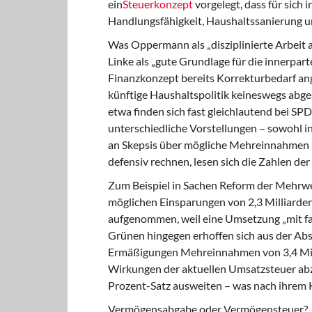
ein
Steuerkonzept
vorgelegt, dass für sich 
Handlungsfähigkeit, Haushaltssanierung un
Was Oppermann als „disziplinierte Arbeit 
Linke als „gute Grundlage für die innerpar
Finanzkonzept bereits Korrekturbedarf ang
künftige Haushaltspolitik keineswegs abg
etwa finden sich fast gleichlautend bei SP
unterschiedliche Vorstellungen – sowohl i
an Skepsis über mögliche Mehreinnahmen
defensiv rechnen, lesen sich die Zahlen der 
Zum Beispiel in Sachen Reform der Mehrwe
möglichen Einsparungen von 2,3 Milliarden 
aufgenommen, weil eine Umsetzung „mit fak
Grünen hingegen erhoffen sich aus der Ab
Ermäßigungen Mehreinnahmen von 3,4 Millia
Wirkungen der aktuellen Umsatzsteuer abz
Prozent-Satz ausweiten – was nach ihrem 
Vermögensabgabe oder Vermögensteuer?