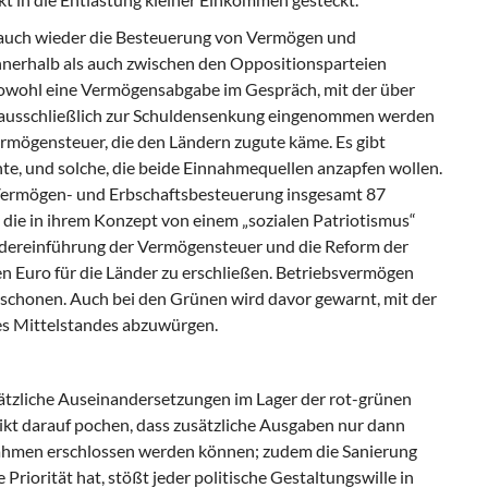
 auch wieder die Besteuerung von Vermögen und
nnerhalb als auch zwischen den Oppositionsparteien
 sowohl eine Vermögensabgabe im Gespräch, mit der über
o ausschließlich zur Schuldensenkung eingenommen werden
ermögensteuer, die den Ländern zugute käme. Es gibt
te, und solche, die beide Einnahmequellen anzapfen wollen.
e Vermögen- und Erbschaftsbesteuerung insgesamt 87
 die in ihrem Konzept von einem „sozialen Patriotismus“
iedereinführung der Vermögensteuer und die Reform der
en Euro für die Länder zu erschließen. Betriebsvermögen
 schonen. Auch bei den Grünen wird davor gewarnt, mit der
des Mittelstandes abzuwürgen.
dsätzliche Auseinandersetzungen im Lager der rot-grünen
ikt darauf pochen, dass zusätzliche Ausgaben nur dann
nahmen erschlossen werden können; zudem die Sanierung
riorität hat, stößt jeder politische Gestaltungswille in