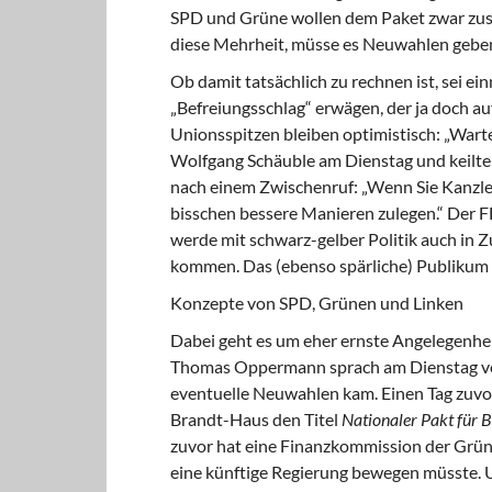
SPD und Grüne wollen dem Paket zwar zust
diese Mehrheit, müsse es Neuwahlen gebe
Ob damit tatsächlich zu rechnen ist, sei ei
„Befreiungsschlag“ erwägen, der ja doch au
Unionsspitzen bleiben optimistisch: „Warten
Wolfgang Schäuble am Dienstag und keilte
nach einem Zwischenruf: „Wenn Sie Kanzle
bisschen bessere Manieren zulegen.“ Der F
werde mit schwarz-gelber Politik auch in 
kommen. Das (ebenso spärliche) Publikum 
Konzepte von SPD, Grünen und Linken
Dabei geht es um eher ernste Angelegenhei
Thomas Oppermann sprach am Dienstag von 
eventuelle Neuwahlen kam. Einen Tag zuvo
Brandt-Haus den Titel
Nationaler Pakt für 
zuvor hat eine Finanzkommission der Grü
eine künftige Regierung bewegen müsste. U