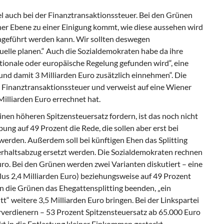
el auch bei der Finanztransaktionssteuer. Bei den Grünen
scher Ebene zu einer Einigung kommt, wie diese aussehen wird
ngeführt werden kann. Wir sollten deswegen
quelle planen.“ Auch die Sozialdemokraten habe da ihre
ationale oder europäische Regelung gefunden wird“, eine
nd damit 3 Milliarden Euro zusätzlich einnehmen“. Die
r Finanztransaktionssteuer und verweist auf eine Wiener
illiarden Euro errechnet hat.
nen höheren Spitzensteuersatz fordern, ist das noch nicht
ng auf 49 Prozent die Rede, die sollen aber erst bei
erden. Außerdem soll bei künftigen Ehen das Splitting
erhaltsabzug ersetzt werden. Die Sozialdemokraten rechnen
o. Bei den Grünen werden zwei Varianten diskutiert – eine
plus 2,4 Milliarden Euro) beziehungsweise auf 49 Prozent
len die Grünen das Ehegattensplitting beenden, „ein
t“ weitere 3,5 Milliarden Euro bringen. Bei der Linkspartei
verdienern – 53 Prozent Spitzensteuersatz ab 65.000 Euro
ekt in die Entlastung kleiner Einkommen gesteckt.