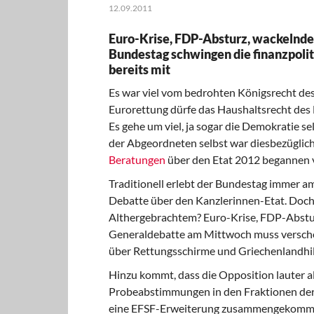
12.09.2011
Euro-Krise, FDP-Absturz, wackelnde
Bundestag schwingen die finanzpolit
bereits mit
Es war viel vom bedrohten Königsrecht de
Eurorettung dürfe das Haushaltsrecht des
Es gehe um viel, ja sogar die Demokratie s
der Abgeordneten selbst war diesbezüglich
Beratungen
über den Etat 2012 begannen 
Traditionell erlebt der Bundestag immer 
Debatte über den Kanzlerinnen-Etat. Doch
Althergebrachtem? Euro-Krise, FDP-Abstur
Generaldebatte am Mittwoch muss versch
über Rettungsschirme und Griechenlandhil
Hinzu kommt, dass die Opposition lauter al
Probeabstimmungen in den Fraktionen der
eine EFSF-Erweiterung zusammengekommen, 