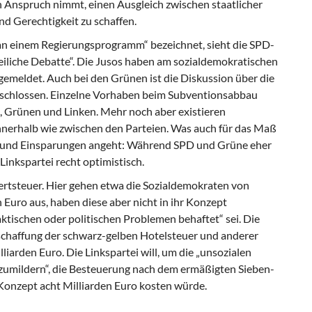
in Anspruch nimmt, einen Ausgleich zwischen staatlicher
d Gerechtigkeit zu schaffen.
an einem Regierungsprogramm“ bezeichnet, sieht die SPD-
teiliche Debatte“. Die Jusos haben am sozialdemokratischen
emeldet. Auch bei den Grünen ist die Diskussion über die
eschlossen. Einzelne Vorhaben beim Subventionsabbau
D, Grünen und Linken. Mehr noch aber existieren
nnerhalb wie zwischen den Parteien. Was auch für das Maß
 und Einsparungen angeht: Während SPD und Grüne eher
Linkspartei recht optimistisch.
rtsteuer. Hier gehen etwa die Sozialdemokraten von
Euro aus, haben diese aber nicht in ihr Konzept
tischen oder politischen Problemen behaftet“ sei. Die
schaffung der schwarz-gelben Hotelsteuer und anderer
rden Euro. Die Linkspartei will, um die „unsozialen
umildern“, die Besteuerung nach dem ermäßigten Sieben-
Konzept acht Milliarden Euro kosten würde.