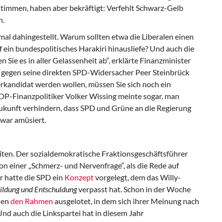
immen, haben aber bekräftigt: Verfehlt Schwarz-Gelb
n.
nmal dahingestellt. Warum sollten etwa die Liberalen einen
f ein bundespolitisches Harakiri hinausliefe? Und auch die
 Sie es in aller Gelassenheit ab“, erklärte Finanzminister
 gegen seine direkten SPD-Widersacher Peer Steinbrück
rkandidat werden wollen, müssen Sie sich noch ein
DP-Finanzpolitiker Volker Wissing meinte sogar, man
Zukunft verhindern, dass SPD und Grüne an die Regierung
war amüsiert.
ten. Der sozialdemokratische Fraktionsgeschäftsführer
einer „Schmerz- und Nervenfrage“, als die Rede auf
r hatte die SPD ein
Konzept
vorgelegt, dem das Willy-
Bildung und Entschuldung
verpasst hat. Schon in der Woche
nen
den Rahmen
ausgelotet, in dem sich ihrer Meinung nach
nd auch die Linkspartei hat in diesem Jahr