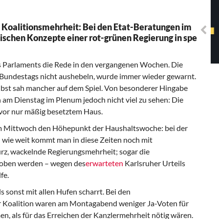
Solidarisches EUropa -
Mosaiklinke Perspektiven
 Koalitionsmehrheit: Bei den Etat-Beratungen im
ischen Konzepte einer rot-grünen Regierung in spe
s Parlaments die Rede in den vergangenen Wochen. Die
 Bundestags nicht aushebeln, wurde immer wieder gewarnt.
elbst sah mancher auf dem Spiel. Von besonderer Hingabe
 am Dienstag im Plenum jedoch nicht viel zu sehen: Die
vor nur mäßig besetztem Haus.
am Mittwoch den Höhepunkt der Haushaltswoche: bei der
 wie weit kommt man in diese Zeiten noch mit
z, wackelnde Regierungsmehrheit; sogar die
oben werden – wegen des
erwarteten
Karlsruher Urteils
fe.
s sonst mit allen Hufen scharrt. Bei den
 Koalition waren am Montagabend weniger Ja-Voten für
als für das Erreichen der Kanzlermehrheit nötig wären.