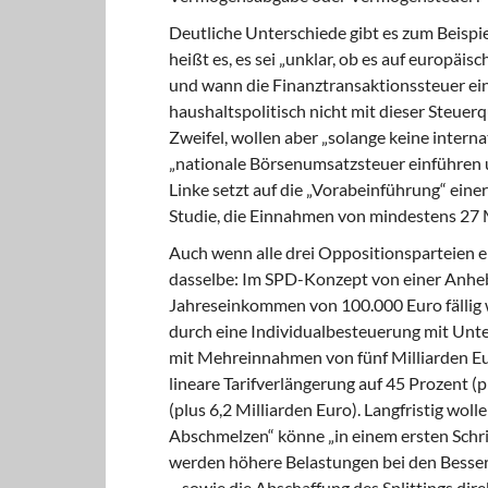
Deutliche Unterschiede gibt es zum Beispi
heißt es, es sei „unklar, ob es auf europäi
und wann die Finanztransaktionssteuer ei
haushaltspolitisch nicht mit dieser Steuer
Zweifel, wollen aber „solange keine intern
„nationale Börsenumsatzsteuer einführen u
Linke setzt auf die „Vorabeinführung“ eine
Studie, die Einnahmen von mindestens 27 M
Auch wenn alle drei Oppositionsparteien ei
dasselbe: Im SPD-Konzept von einer Anhebu
Jahreseinkommen von 100.000 Euro fällig w
durch eine Individualbesteuerung mit Unt
mit Mehreinnahmen von fünf Milliarden Eur
lineare Tarifverlängerung auf 45 Prozent (
(plus 6,2 Milliarden Euro). Langfristig wol
Abschmelzen“ könne „in einem ersten Schrit
werden höhere Belastungen bei den Besser
– sowie die Abschaffung des Splittings dir