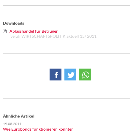
DIE LINKE
Weitere Themen
Downloads
Memo-Gruppe
Ablasshandel für Betrüger
ver.di WIRTSCHAFTSPOLITIK aktuell 15/ 2011
Institut Solidarische Moderne
Rosa-Luxemburg-Stiftung
Über mich
Kontakt
Ähnliche Artikel
19.08.2011
Wie Eurobonds funktionieren könnten