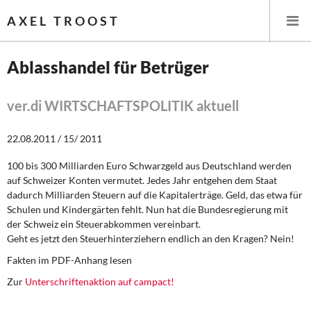
AXEL TROOST
Ablasshandel für Betrüger
Startseite
ver.di WIRTSCHAFTSPOLITIK aktuell
Themen
22.08.2011 / 15/ 2011
Leitlinien linker Wirtschafts- und Finanzpolitik
100 bis 300 Milliarden Euro Schwarzgeld aus Deutschland werden
auf Schweizer Konten vermutet. Jedes Jahr entgehen dem Staat
Wirtschaftspolitik
dadurch Milliarden Steuern auf die Kapitalerträge. Geld, das etwa für
Schulen und Kindergärten fehlt. Nun hat die Bundesregierung mit
Steuer- und Finanzpolitik
der Schweiz ein Steuerabkommen vereinbart.
Geht es jetzt den Steuerhinterziehern endlich an den Kragen? Nein!
Öffentliche Infrastruktur und Daseinsvorsorge
Fakten im PDF-Anhang lesen
Zur
Unterschriftenaktion auf campact!
Eurokrise und Griechenland