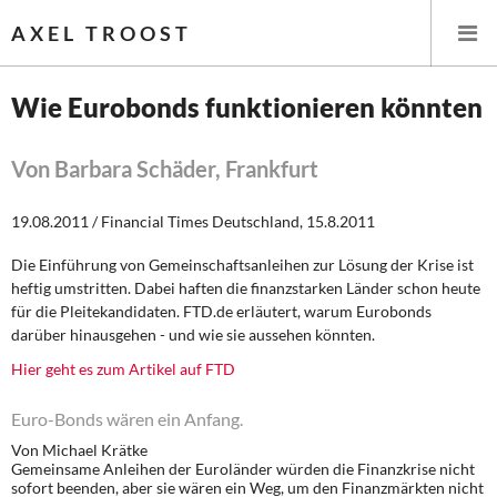
AXEL TROOST
Wie Eurobonds funktionieren könnten
Startseite
Von Barbara Schäder, Frankfurt
Themen
19.08.2011 / Financial Times Deutschland, 15.8.2011
Leitlinien linker Wirtschafts- und Finanzpolitik
Die Einführung von Gemeinschaftsanleihen zur Lösung der Krise ist
heftig umstritten. Dabei haften die finanzstarken Länder schon heute
Wirtschaftspolitik
für die Pleitekandidaten. FTD.de erläutert, warum Eurobonds
darüber hinausgehen - und wie sie aussehen könnten.
Steuer- und Finanzpolitik
Hier geht es zum Artikel auf FTD
Öffentliche Infrastruktur und Daseinsvorsorge
Euro-Bonds wären ein Anfang.
Von Michael Krätke
Eurokrise und Griechenland
Gemeinsame Anleihen der Euroländer würden die Finanzkrise nicht
sofort beenden, aber sie wären ein Weg, um den Finanzmärkten nicht