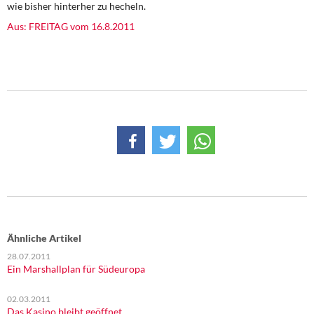
wie bisher hinterher zu hecheln.
DIE LINKE
Aus: FREITAG vom 16.8.2011
Weitere Themen
Memo-Gruppe
Institut Solidarische Moderne
Rosa-Luxemburg-Stiftung
Über mich
Kontakt
Ähnliche Artikel
28.07.2011
Ein Marshallplan für Südeuropa
02.03.2011
Das Kasino bleibt geöffnet