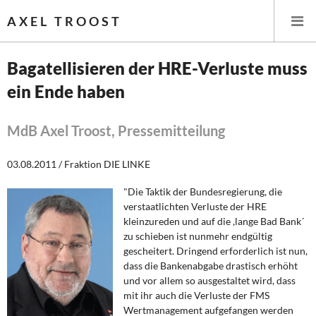
AXEL TROOST
Bagatellisieren der HRE-Verluste muss
ein Ende haben
Startseite
Themen
MdB Axel Troost, Pressemitteilung
Leitlinien linker Wirtschafts- und Finanzpolitik
03.08.2011 / Fraktion DIE LINKE
"Die Taktik der Bundesregierung, die
Wirtschaftspolitik
verstaatlichten Verluste der HRE
kleinzureden und auf die ,lange Bad Bank´
Steuer- und Finanzpolitik
zu schieben ist nunmehr endgültig
gescheitert. Dringend erforderlich ist nun,
Öffentliche Infrastruktur und Daseinsvorsorge
dass die Bankenabgabe drastisch erhöht
und vor allem so ausgestaltet wird, dass
Eurokrise und Griechenland
mit ihr auch die Verluste der FMS
Wertmanagement aufgefangen werden