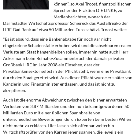
DIE LINKE
können", so Axel Troost, finanzpolitischer
Sprecher der Fraktion DIE LINKE, zu
Medienberichten, wonach der
Weitere Themen
Darmstädter Wirtschaftsprofessor Schiereck das Ausfallrisiko der
HRE-Bad Bank auf etwa 50 Milliarden Euro schätzt. Troost weiter:
Memo-Gruppe
"Es ist absurd, dass eine Bankenabgabe für noch gar nicht
eingetretene Schadensfälle erhoben wird und die absehbaren realen
Institut Solidarische Moderne
Verluste am Staat hängenbleiben sollen. Immerhin hatte auch Herr
Ackermann beim Beinahe-Zusammenbruch der damals privaten
Rosa-Luxemburg-Stiftung
Großbank HRE im Jahr 2008 ein Einsehen, dass der
Privatbankensektor selbst in der Pflicht steht, wenn eine Privatbank
Über mich
durch den Staat gerettet wird. Aus dieser Pflicht wurde er später von
Kanzlerin und Finanzminister entlassen, und das ist nicht zu
akzeptieren.
Kontakt
Auch ist die enorme Abweichung zwischen den bisher erwarteten
Verlusten von 3,87 Milliarden und den nun bekanntgewordenen 50
Milliarden Euro mit einer üblichen Spannbreite von
unterschiedlichen Bewertungen durch Experten beim besten Willen
nicht mehr zu erklären. Hier lassen sich offenbar weiterhin
Wirtschaftsprüfer vor den Karren jener spannen, die jeweils ein