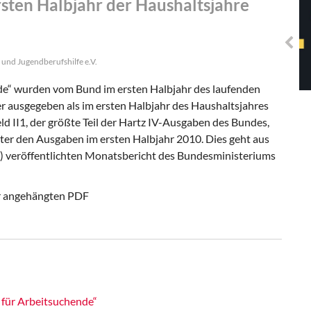
sten Halbjahr der Haushaltsjahre
Solidarisches EUropa -
Mosaiklinke Perspektiven
 und Jugendberufshilfe e.V.
de“ wurden vom Bund im ersten Halbjahr des laufenden
r ausgegeben als im ersten Halbjahr des Haushaltsjahres
d II1, der größte Teil der Hartz IV-Ausgaben des Bundes,
nter den Ausgaben im ersten Halbjahr 2010. Dies geht aus
1) veröffentlichten Monatsbericht des Bundesministeriums
er angehängten PDF
 für Arbeitsuchende“