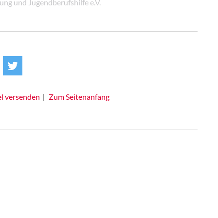
ung und Jugendberufshilfe e.V.
el versenden
Zum Seitenanfang