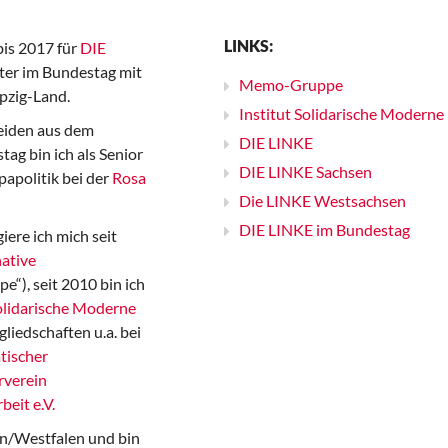
LINKS:
bis 2017 für
DIE
er im Bundestag mit
Memo-Gruppe
pzig-Land.
Institut Solidarische Moderne
iden aus dem
DIE LINKE
ag bin ich als Senior
DIE LINKE Sachsen
papolitik bei der
Rosa
Die LINKE Westsachsen
DIE LINKE im Bundestag
iere ich mich seit
ative
“), seit 2010 bin ich
Solidarische Moderne
gliedschaften u.a. bei
tischer
rverein
beit e.V.
n/Westfalen und bin