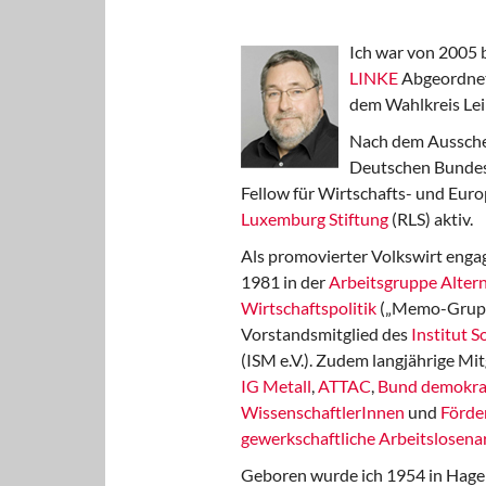
Ich war von 2005 
LINKE
Abgeordnet
dem Wahlkreis Lei
Nach dem Aussche
Deutschen Bundest
Fellow für Wirtschafts- und Euro
Luxemburg Stiftung
(RLS) aktiv.
Als promovierter Volkswirt engag
1981 in der
Arbeitsgruppe Altern
Wirtschaftspolitik
(„Memo-Gruppe
Vorstandsmitglied des
Institut 
(ISM e.V.). Zudem langjährige Mit
IG Metall
,
ATTAC
,
Bund demokra
WissenschaftlerInnen
und
Förde
gewerkschaftliche Arbeitslosenar
Geboren wurde ich 1954 in Hage