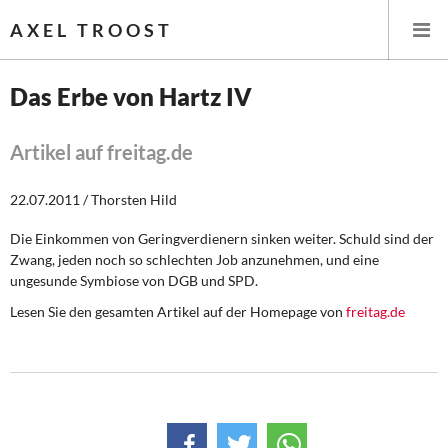
AXEL TROOST
Das Erbe von Hartz IV
Startseite
Artikel auf freitag.de
Themen
22.07.2011 / Thorsten Hild
Leitlinien linker Wirtschafts- und Finanzpolitik
Die Einkommen von Geringverdienern sinken weiter. Schuld sind der
Zwang, jeden noch so schlechten Job anzunehmen, und eine
Wirtschaftspolitik
ungesunde Symbiose von DGB und SPD.
Lesen Sie den gesamten Artikel auf der Homepage von
freitag.de
Steuer- und Finanzpolitik
Öffentliche Infrastruktur und Daseinsvorsorge
Eurokrise und Griechenland