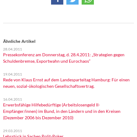
DIE LINKE
Weitere Themen
Memo-Gruppe
Ähnliche Artikel
Institut Solidarische Moderne
28.04.2011
Pressekonferenz am Donnerstag, d. 28.4.2011: „Strategien gegen
Schuldenbremse, Exportwahn und Eurochaos“
Rosa-Luxemburg-Stiftung
19.04.2011
Über mich
Rede von Klaus Ernst auf dem Landesparteitag Hamburg: Für einen
neuen, sozial-ökologischen Gesellschaftsvertrag.
Kontakt
16.04.2011
Erwerbsfähige Hilfebedürftige (Arbeitslosengeld II-
Empfänger/innen) im Bund, in den Ländern und in den Kreisen
(Dezember 2006 bis Dezember 2010)
29.03.2011
Lehrstück in Sachen Polit-Poker