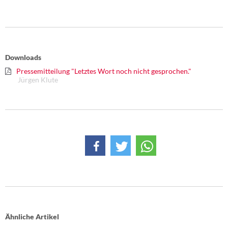
DIE LINKE
Weitere Themen
Memo-Gruppe
Downloads
Pressemitteilung "Letztes Wort noch nicht gesprochen."
Institut Solidarische Moderne
Jürgen Klute
Rosa-Luxemburg-Stiftung
Über mich
Kontakt
Ähnliche Artikel