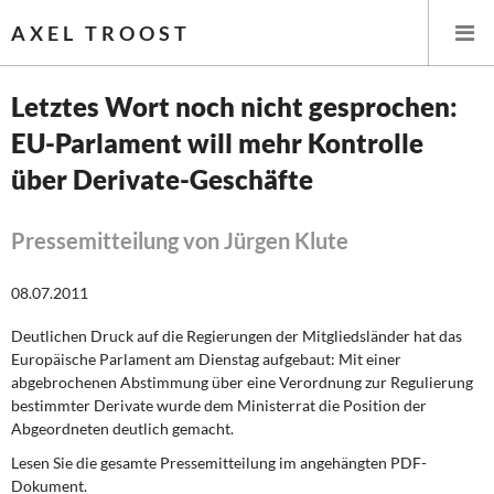
AXEL TROOST
Letztes Wort noch nicht gesprochen:
EU-Parlament will mehr Kontrolle
Startseite
über Derivate-Geschäfte
Themen
Pressemitteilung von Jürgen Klute
Leitlinien linker Wirtschafts- und Finanzpolitik
08.07.2011
Wirtschaftspolitik
Deutlichen Druck auf die Regierungen der Mitgliedsländer hat das
Steuer- und Finanzpolitik
Europäische Parlament am Dienstag aufgebaut: Mit einer
abgebrochenen Abstimmung über eine Verordnung zur Regulierung
Öffentliche Infrastruktur und Daseinsvorsorge
bestimmter Derivate wurde dem Ministerrat die Position der
Abgeordneten deutlich gemacht.
Eurokrise und Griechenland
Lesen Sie die gesamte Pressemitteilung im angehängten PDF-
Dokument.