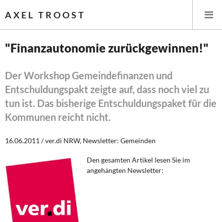
AXEL TROOST
"Finanzautonomie zurückgewinnen!"
Startseite
Der Workshop Gemeindefinanzen und
Entschuldungspakt zeigte auf, dass noch viel zu
Themen
tun ist. Das bisherige Entschuldungspaket für die
Leitlinien linker Wirtschafts- und Finanzpolitik
Kommunen reicht nicht.
Wirtschaftspolitik
16.06.2011 / ver.di NRW, Newsletter: Gemeinden
Steuer- und Finanzpolitik
Den gesamten Artikel lesen Sie im
angehängten Newsletter:
Öffentliche Infrastruktur und Daseinsvorsorge
Eurokrise und Griechenland