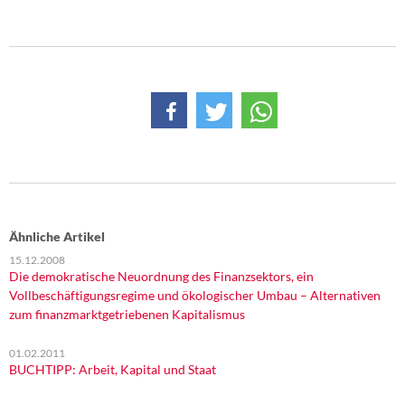
DIE LINKE
Weitere Themen
Memo-Gruppe
Institut Solidarische Moderne
Rosa-Luxemburg-Stiftung
Über mich
Ähnliche Artikel
15.12.2008
Kontakt
Die demokratische Neuordnung des Finanzsektors, ein
Vollbeschäftigungsregime und ökologischer Umbau – Alternativen
zum finanzmarktgetriebenen Kapitalismus
01.02.2011
BUCHTIPP: Arbeit, Kapital und Staat