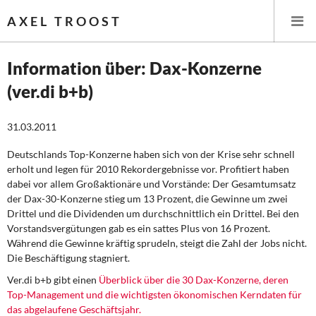
AXEL TROOST
Information über: Dax-Konzerne
(ver.di b+b)
Startseite
31.03.2011
Themen
Deutschlands Top-Konzerne haben sich von der Krise sehr schnell
Leitlinien linker Wirtschafts- und Finanzpolitik
erholt und legen für 2010 Rekordergebnisse vor. Profitiert haben
dabei vor allem Großaktionäre und Vorstände: Der Gesamtumsatz
Wirtschaftspolitik
der Dax-30-Konzerne stieg um 13 Prozent, die Gewinne um zwei
Drittel und die Dividenden um durchschnittlich ein Drittel. Bei den
Steuer- und Finanzpolitik
Vorstandsvergütungen gab es ein sattes Plus von 16 Prozent.
Während die Gewinne kräftig sprudeln, steigt die Zahl der Jobs nicht.
Die Beschäftigung stagniert.
Öffentliche Infrastruktur und Daseinsvorsorge
Ver.di b+b gibt einen
Überblick über die 30 Dax-Konzerne, deren
Eurokrise und Griechenland
Top-Management und die wichtigsten ökonomischen Kerndaten für
das abgelaufene Geschäftsjahr.