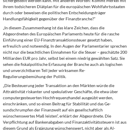
sichergestellt werden kann. Mit anderen Worten: Kommt Merkel mit
DIE LINKE
ihrem todsicheren Diätplan für die europäischen Wohl­fahrtsstaaten
durch oder beweisen die politischen Entscheidungsträger
Weitere Themen
Handlungs­fähigkeit gegenüber der Finanzbranche?“
„In diesem Zusammenhang ist das klare Zeichen, dass die
Memo-Gruppe
Abgeordneten des Euro­päischen Parlaments heute für die rasche
Einführung einer EU-Finanztransaktions­steuer gesetzt haben,
Institut Solidarische Moderne
erfreulich und notwendig. In den Augen der Parlamentarier sprechen
nicht nur die beachtlichen Einnahmen für die Steuer – geschätzte 200
Mil­liarden EUR pro Jahr, selbst bei einem niedrig gewählten Satz. Sie
Rosa-Luxemburg-Stiftung
sehen die fiskal­politische Erfassung der Branche auch als logischen
und unverzichtbaren Teil jeder wirksamen Re-
Über mich
Regulierungsbemühung der Politik.
„Die Besteuerung jeder Transaktion an den Märkten würde die
Kontakt
Attraktivität riskanter und spekulativer Geschäfte, die etwa über
computergesteuerten Hochfrequenzhan­del ausgeübt werden,
einschränken, und so einen Beitrag für Stabilität und das Ge­
sundschrumpfen der Finanzwelt auf ein gesellschaftlich
wünschenswertes Maß leis­ten“, erklärt der Abgeordnete. Die
Verpflichtung auf Bankenabgaben und Finanzakti­vitätssteuern ist aus
diesem Grund als Ergänzung wünschenswert, nicht aber als Al­