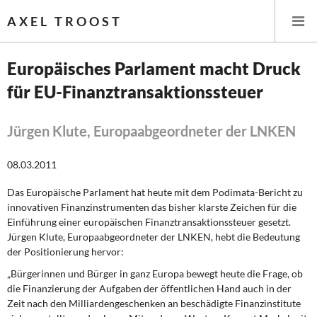
AXEL TROOST
Europäisches Parlament macht Druck
für EU-Finanztransaktionssteuer
Startseite
Themen
Jürgen Klute, Europaabgeordneter der LNKEN
Leitlinien linker Wirtschafts- und Finanzpolitik
08.03.2011
Das Europäische Parlament hat heute mit dem Podimata-Bericht zu
Wirtschaftspolitik
innovativen Fi­nanzinstrumenten das bisher klarste Zeichen für die
Einführung einer europäischen Finanztransaktionssteuer gesetzt.
Steuer- und Finanzpolitik
Jürgen Klute, Europaabgeordneter der LNKEN, hebt die Bedeutung
der Positionierung hervor:
Öffentliche Infrastruktur und Daseinsvorsorge
„Bürgerinnen und Bürger in ganz Europa bewegt heute die Frage, ob
die Finanzie­rung der Aufgaben der öffentlichen Hand auch in der
Eurokrise und Griechenland
Zeit nach den Milliardenge­schenken an beschädigte Finanzinstitute