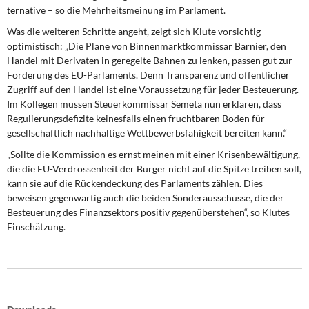
ternative – so die Mehrheitsmeinung im Parlament.
Was die weiteren Schritte angeht, zeigt sich Klute vorsichtig
optimistisch: „Die Pläne von Binnenmarktkommissar Barnier, den
Handel mit Derivaten in geregelte Bahnen zu lenken, passen gut zur
Forderung des EU-Parlaments. Denn Transparenz und öffentlicher
Zugriff auf den Handel ist eine Voraussetzung für jeder Besteuerung.
Im Kollegen müssen Steuerkommissar Semeta nun erklären, dass
Regulierungsdefizite keinesfalls einen fruchtbaren Boden für
gesellschaftlich nachhaltige Wettbewerbsfä­higkeit bereiten kann.“
„Sollte die Kommission es ernst meinen mit einer Krisenbewältigung,
die die EU-Verdrossenheit der Bürger nicht auf die Spitze treiben soll,
kann sie auf die Rücken­deckung des Parlaments zählen. Dies
beweisen gegenwärtig auch die beiden Son­derausschüsse, die der
Besteuerung des Finanzsektors positiv gegenüberstehen“, so Klutes
Einschätzung.