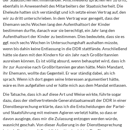
ebenfalls in Anwesenheit des Mitarbeiters der Staats­sicherheit. Die
Eheleute hatten sich verständigt und ich setzte einen Vertrag auf, den
wir zu dritt unterschrieben. In dem Vertrag war geregelt, dass der
Ehemann sechs Wo­chen lang den Aufenthaltsort der Kinder
bestimmen durfte, danach war sie berechtigt, ein Jahr lang den
Aufenthaltsort der Kinder zu bestimmen. Dies bedeutete, dass sie es
ggf. noch sechs Wochen in Untersuchungshaft aushalten müsste,
wenn bis dahin keine Entlassung in die DDR stattfände. Anschließend
hätte sie dann mit den Kindern für ein Jahr nach Großbritannien
ausreisen können. Es ist völlig absurd, wenn behauptet wird, dass ich
ihr zur Ausreise nach Großbritannien geraten hätte. Mein Mandant,
ihr Ehe­mann, wollte das Gegenteil. Er war ständig dabei, als ich
sprach. Wenn ich dort gegen seine Interessen argumentiert hätte,
wäre es ihm aufgefallen und er hätte mich aus dem Mandat entlassen.
Die Tatsache, dass ich auf diese Art und Weise wirkte, führte sogar
dazu, dass der stellvertretende Generalstaatsanwalt der DDR in einer
Dienstbesprechung erklärte, dass ich die Entscheidungen der Partei-
und Staatsführung mit meinem Agieren verletzt hätte, so dass er
davon ausginge, dass mir die Zulassung entzogen werden würde,
wasnicht geschah. Von dieser Äußerung in der Dienstbesprechung