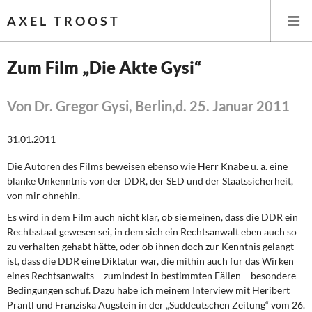
AXEL TROOST
Zum Film „Die Akte Gysi“
Startseite
Von Dr. Gregor Gysi, Berlin,d. 25. Januar 2011
Themen
31.01.2011
Leitlinien linker Wirtschafts- und Finanzpolitik
Die Autoren des Films beweisen ebenso wie Herr Knabe u. a. eine
blanke Unkenntnis von der DDR, der SED und der Staatssicherheit,
Wirtschaftspolitik
von mir ohnehin.
Es wird in dem Film auch nicht klar, ob sie meinen, dass die DDR ein
Steuer- und Finanzpolitik
Rechtsstaat ge­wesen sei, in dem sich ein Rechtsanwalt eben auch so
zu verhalten gehabt hätte, oder ob ihnen doch zur Kenntnis gelangt
Öffentliche Infrastruktur und Daseinsvorsorge
ist, dass die DDR eine Diktatur war, die mithin auch für das Wirken
eines Rechtsanwalts – zumindest in bestimmten Fällen – besondere
Eurokrise und Griechenland
Be­dingungen schuf. Dazu habe ich meinem Interview mit Heribert
Prantl und Franziska Augstein in der „Süddeutschen Zeitung“ vom 26.