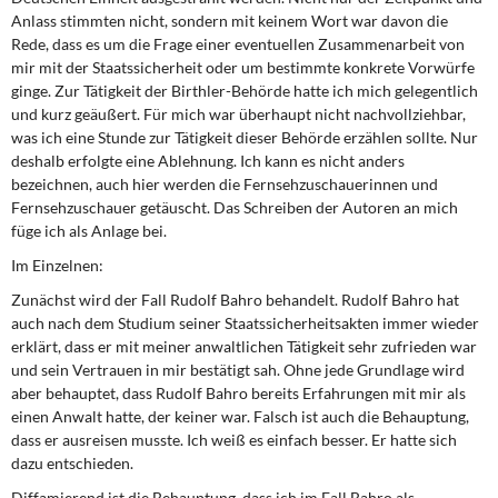
Anlass stimmten nicht, sondern mit keinem Wort war davon die
Rede, dass es um die Frage einer eventuellen Zusammenarbeit von
mir mit der Staatssicherheit oder um bestimmte konkrete Vorwürfe
ginge. Zur Tätigkeit der Birthler-Behörde hatte ich mich gelegentlich
und kurz geäußert. Für mich war überhaupt nicht nachvollziehbar,
was ich eine Stunde zur Tätigkeit dieser Behörde erzählen sollte. Nur
deshalb erfolgte eine Ablehnung. Ich kann es nicht anders
bezeichnen, auch hier werden die Fernsehzuschauerinnen und
Fernsehzuschauer getäuscht. Das Schreiben der Autoren an mich
füge ich als Anlage bei.
Im Einzelnen:
Zunächst wird der Fall Rudolf Bahro behandelt. Rudolf Bahro hat
auch nach dem Studi­um seiner Staatssicherheitsakten immer wieder
erklärt, dass er mit meiner anwaltlichen Tätigkeit sehr zufrieden war
und sein Vertrauen in mir bestätigt sah. Ohne jede Grund­lage wird
aber behauptet, dass Rudolf Bahro bereits Erfahrungen mit mir als
einen An­walt hatte, der keiner war. Falsch ist auch die Behauptung,
dass er ausreisen musste. Ich weiß es einfach besser. Er hatte sich
dazu entschieden.
Diffamierend ist die Behauptung, dass ich im Fall Bahro als