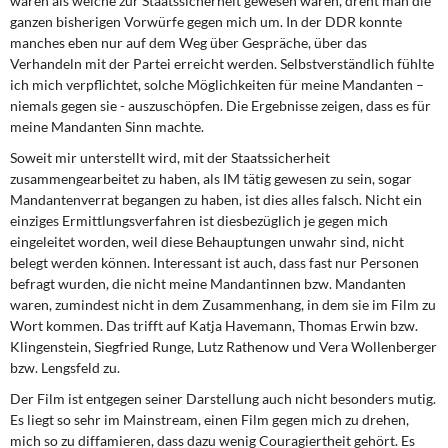
waren als welche zur Staatssicherheit gewesen wären, dreht man die
ganzen bisherigen Vorwürfe gegen mich um. In der DDR konnte
manches eben nur auf dem Weg über Gespräche, über das
Verhandeln mit der Partei erreicht werden. Selbstverständlich fühlte
ich mich ver­pflichtet, solche Möglichkeiten für meine Mandanten –
niemals gegen sie - auszuschöp­fen. Die Ergebnisse zeigen, dass es für
meine Mandanten Sinn machte.
Soweit mir unterstellt wird, mit der Staatssicherheit
zusammengearbeitet zu haben, als IM tätig gewesen zu sein, sogar
Mandantenverrat begangen zu haben, ist dies alles falsch. Nicht ein
einziges Ermittlungsverfahren ist diesbezüglich je gegen mich
eingelei­tet worden, weil diese Behauptungen unwahr sind, nicht
belegt werden können. Interes­sant ist auch, dass fast nur Personen
befragt wurden, die nicht meine Mandantinnen bzw. Mandanten
waren, zumindest nicht in dem Zusammenhang, in dem sie im Film zu
Wort kommen. Das trifft auf Katja Havemann, Thomas Erwin bzw.
Klingenstein, Siegf­ried Runge, Lutz Rathenow und Vera Wollenberger
bzw. Lengsfeld zu.
Der Film ist entgegen seiner Darstellung auch nicht besonders mutig.
Es liegt so sehr im Mainstream, einen Film gegen mich zu drehen,
mich so zu diffamieren, dass dazu wenig Couragiertheit gehört. Es