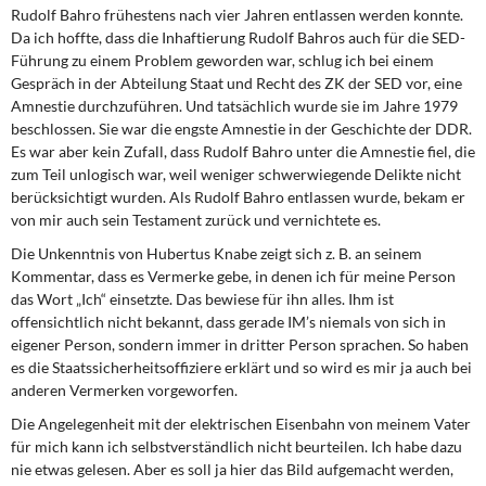
Rudolf Bahro frühestens nach vier Jahren entlassen werden konnte.
Da ich hoffte, dass die Inhaftierung Rudolf Bahros auch für die SED-
Führung zu einem Problem geworden war, schlug ich bei ei­nem
Gespräch in der Abteilung Staat und Recht des ZK der SED vor, eine
Amnestie durchzuführen. Und tatsächlich wurde sie im Jahre 1979
beschlossen. Sie war die engste Amnestie in der Geschichte der DDR.
Es war aber kein Zufall, dass Rudolf Bah­ro unter die Amnestie fiel, die
zum Teil unlogisch war, weil weniger schwerwiegende Delikte nicht
berücksichtigt wurden. Als Rudolf Bahro entlassen wurde, bekam er
von mir auch sein Testament zurück und vernichtete es.
Die Unkenntnis von Hubertus Knabe zeigt sich z. B. an seinem
Kommentar, dass es Vermerke gebe, in denen ich für meine Person
das Wort „Ich“ einsetzte. Das bewiese für ihn alles. Ihm ist
offensichtlich nicht bekannt, dass gerade IM’s niemals von sich in
eigener Person, sondern immer in dritter Person sprachen. So haben
es die Staatssi­cherheitsoffiziere erklärt und so wird es mir ja auch bei
anderen Vermerken vorgewor­fen.
Die Angelegenheit mit der elektrischen Eisenbahn von meinem Vater
für mich kann ich selbstverständlich nicht beurteilen. Ich habe dazu
nie etwas gelesen. Aber es soll ja hier das Bild aufgemacht werden,