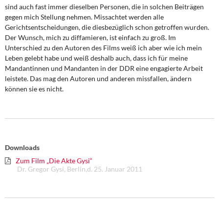
sind auch fast immer dieselben Personen, die in sol­chen Beiträgen
gegen mich Stellung nehmen. Missachtet werden alle
Gerichtsentschei­dungen, die diesbezüglich schon getroffen wurden.
Der Wunsch, mich zu diffamieren, ist einfach zu groß. Im
Unterschied zu den Autoren des Films weiß ich aber wie ich mein
Leben gelebt habe und weiß deshalb auch, dass ich für meine
Mandantinnen und Mandanten in der DDR eine engagierte Arbeit
leistete. Das mag den Autoren und ande­ren missfallen, ändern
können sie es nicht.
Downloads
Zum Film „Die Akte Gysi“
Dr. Gregor Gysi, Berlin,d. 25. Januar 2011