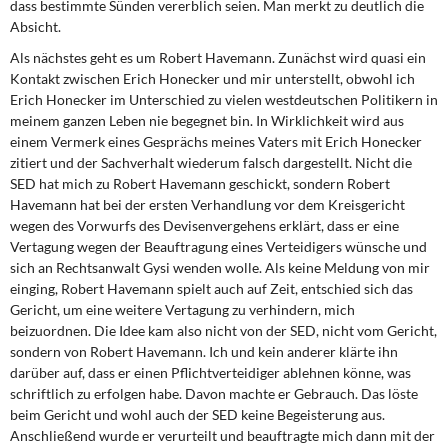
dass bestimmte Sünden vererblich seien. Man merkt zu deutlich die
Absicht.
Als nächstes geht es um Robert Havemann. Zunächst wird quasi ein
Kontakt zwischen Erich Honecker und mir unterstellt, obwohl ich
Erich Honecker im Unterschied zu vielen westdeutschen Politikern in
meinem ganzen Leben nie begegnet bin. In Wirklichkeit wird aus
einem Vermerk eines Gesprächs meines Vaters mit Erich Honecker
zitiert und der Sachverhalt wiederum falsch dargestellt. Nicht die
SED hat mich zu Robert Have­mann geschickt, sondern Robert
Havemann hat bei der ersten Verhandlung vor dem Kreisgericht
wegen des Vorwurfs des Devisenvergehens erklärt, dass er eine
Verta­gung wegen der Beauftragung eines Verteidigers wünsche und
sich an Rechtsanwalt Gysi wenden wolle. Als keine Meldung von mir
einging, Robert Havemann spielt auch auf Zeit, entschied sich das
Gericht, um eine weitere Vertagung zu verhindern, mich
beizuordnen. Die Idee kam also nicht von der SED, nicht vom Gericht,
sondern von Ro­bert Havemann. Ich und kein anderer klärte ihn
darüber auf, dass er einen Pflichtvertei­diger ablehnen könne, was
schriftlich zu erfolgen habe. Davon machte er Gebrauch. Das löste
beim Gericht und wohl auch der SED keine Begeisterung aus.
Anschließend wurde er verurteilt und beauftragte mich dann mit der