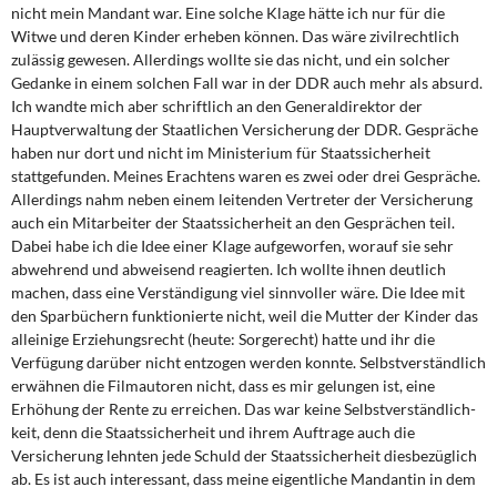
nicht mein Mandant war. Eine solche Klage hätte ich nur für die
Witwe und deren Kinder erheben können. Das wäre zivilrechtlich
zulässig gewesen. Allerdings wollte sie das nicht, und ein solcher
Gedanke in einem solchen Fall war in der DDR auch mehr als absurd.
Ich wandte mich aber schriftlich an den Generaldirektor der
Hauptverwaltung der Staatlichen Versicherung der DDR. Gespräche
haben nur dort und nicht im Ministerium für Staatssicherheit
stattgefunden. Meines Erachtens waren es zwei oder drei Gespräche.
Allerdings nahm neben einem leitenden Vertreter der Versi­cherung
auch ein Mitarbeiter der Staatssicherheit an den Gesprächen teil.
Dabei habe ich die Idee einer Klage aufgeworfen, worauf sie sehr
abwehrend und abweisend rea­gierten. Ich wollte ihnen deutlich
machen, dass eine Verständigung viel sinnvoller wäre. Die Idee mit
den Sparbüchern funktionierte nicht, weil die Mutter der Kinder das
alleini­ge Erziehungsrecht (heute: Sorgerecht) hatte und ihr die
Verfügung darüber nicht ent­zogen werden konnte. Selbstverständlich
erwähnen die Filmautoren nicht, dass es mir gelungen ist, eine
Erhöhung der Rente zu erreichen. Das war keine Selbstverständlich­
keit, denn die Staatssicherheit und ihrem Auftrage auch die
Versicherung lehnten jede Schuld der Staatssicherheit diesbezüglich
ab. Es ist auch interessant, dass meine ei­gentliche Mandantin in dem