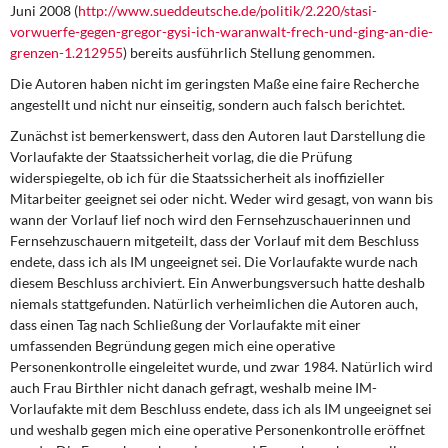
DIE LINKE
Juni 2008 (
http://www.sueddeutsche.de/politik/2.220/stasi-
vorwuerfe-gegen-gregor-gysi-ich-war­anwalt-frech-und-ging-an-die-
grenzen-1.212955
) bereits ausführlich Stellung genom­men.
Weitere Themen
Die Autoren haben nicht im geringsten Maße eine faire Recherche
Memo-Gruppe
angestellt und nicht nur einseitig, sondern auch falsch berichtet.
Zunächst ist bemerkenswert, dass den Autoren laut Darstellung die
Institut Solidarische Moderne
Vorlaufakte der Staatssicherheit vorlag, die die Prüfung
widerspiegelte, ob ich für die Staatssicherheit als inoffizieller
Mitarbeiter geeignet sei oder nicht. Weder wird gesagt, von wann bis
Rosa-Luxemburg-Stiftung
wann der Vorlauf lief noch wird den Fernsehzuschauerinnen und
Fernsehzuschauern mitgeteilt, dass der Vorlauf mit dem Beschluss
Über mich
endete, dass ich als IM ungeeignet sei. Die Vorlaufakte wurde nach
diesem Beschluss archiviert. Ein Anwerbungsversuch hatte deshalb
Kontakt
niemals stattgefunden. Natürlich verheimlichen die Autoren auch,
dass einen Tag nach Schließung der Vorlaufakte mit einer
umfassenden Begründung gegen mich eine operative
Personenkontrolle eingeleitet wurde, und zwar 1984. Natürlich wird
auch Frau Birthler nicht danach gefragt, weshalb meine IM-
Vorlaufakte mit dem Beschluss endete, dass ich als IM ungeeignet sei
und weshalb gegen mich eine operative Perso­nenkontrolle eröffnet