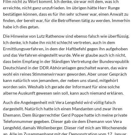
Film nicht zu Wort kommt. Ich denke, sie war mit dem, was ich
erreichte, nicht ganz unzufrieden. Im übrigen hätte Herr Runge
bestätigen können, dass es für ihn sehr schwer war, einen Anwalt zu
finden, der bereit war, für die Betrof­fenen tätig zu werden. Immerhin
habe ich dies getan.
Die Hinweise von Lutz Rathenow sind ebenso falsch wie überflüssig.
Ich denke, ich ha­be ihn nicht schlecht vertreten, auch in dem
Ermittlungsverfahren, in dem der Haftbefehl gegen ihn aufgehoben
und das Verfahren eingestellt wurde. Wie er glaube auch ich nicht,
dass beim Empfang in der Ständigen Vertretung der Bundesrepublik
Deutschland in der DDR Abhöranlagen geschaltet waren, das wäre
wohl ein reines Stimmenwirrwarr geworden. Aber unser Gespräch
kann natürlich von jemandem, der neben uns stand, mitgehört
worden sein. Weshalb ich gerade der Informant für eine solche
alberne Aus­kunft gewesen sein soll, kann auch niemand erklären.
Auch die Angelegenheit mit Vera Lengsfeld wird völlig falsch
dargestellt. Natürlich hatte ich einen Mandanten und zwar ihren
Ehemann. Dem Bürgerrechtler Gerd Poppe hatte ich meine private
Telefonnummer gegeben. Dieser gab sie dem Ehemann von Vera
Lengsfeld, damals Wollenberger. Dieser rief mich am Wochenende
an. Alle im Zusam­menhang mit der Demonstration vom 17. Januar