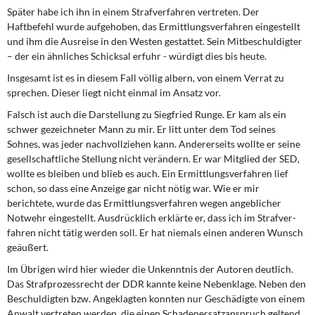
Später habe ich ihn in einem Strafverfahren vertreten. Der
Haftbefehl wurde aufgeho­ben, das Ermittlungsverfahren eingestellt
und ihm die Ausreise in den Westen gestattet. Sein Mitbeschuldigter
– der ein ähnliches Schicksal erfuhr - würdigt dies bis heute.
Insgesamt ist es in diesem Fall völlig albern, von einem Verrat zu
sprechen. Dieser liegt nicht einmal im Ansatz vor.
Falsch ist auch die Darstellung zu Siegfried Runge. Er kam als ein
schwer gezeichneter Mann zu mir. Er litt unter dem Tod seines
Sohnes, was jeder nachvollziehen kann. An­dererseits wollte er seine
gesellschaftliche Stellung nicht verändern. Er war Mitglied der SED,
wollte es bleiben und blieb es auch. Ein Ermittlungsverfahren lief
schon, so dass eine Anzeige gar nicht nötig war. Wie er mir
berichtete, wurde das Ermittlungsverfahren wegen angeblicher
Notwehr eingestellt. Ausdrücklich erklärte er, dass ich im Strafver­
fahren nicht tätig werden soll. Er hat niemals einen anderen Wunsch
geäußert.
Im Übrigen wird hier wieder die Unkenntnis der Autoren deutlich.
Das Strafprozessrecht der DDR kannte keine Nebenklage. Neben den
Beschuldigten bzw. Angeklagten konn­ten nur Geschädigte von einem
Anwalt vertreten werden, die einen Schadenersatzan­spruch geltend