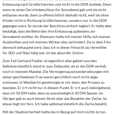
Entlassung nach Großbritannien und nicht in die DDR duldete. Denn
wenn es einen Gerichtsbeschluss für Sonnabend gab und sie nicht
entlassen wurde, dann ja offensichtlich deshalb nicht, weil sie ohne
Kinder nicht in Richtung Großbritannien, sondern nur in die DDR
gegangen wäre. So wurde der Beschluss einfach negiert. Er hätte aber
bestätigt, dass die Behörden ihre Entlas­sung spätestens am
Sonnabend wollten. Ihr Ehemann hatte mit meiner Hilfe, mit mei­nen
Auskünften und mit meinem Wirken dies verhindert. Da in dem Film
dennoch be­hauptet wird, dass ich in dieser Hinsicht als Vermittler
für SED und Stasi tätig war, ist das absurder Unsinn.
Zum Fall Gerhard Fiedler ist eigentlich alles geklärt worden.
Selbstverständlich stand er zum Zeitpunkt, als er die DDR verließ,
noch in meinem Mandat. Die Vermögensausei­nandersetzungen mit
seiner geschiedenen Frau waren gerichtlich noch nicht abge­
schlossen. In Westberlin genehmigte er mir dann, den Prozess zu
beenden. Er irrt nicht nur in diesem Punkt. Er irrt auch dahingehend,
dass ich 50 DM hatte, denn es warenlediglich 20 DM Spesen. Im
Übrigen gab es auch keinen Streit über das Bezahlen der Zeche. So
etwas liegt mir fern. Ich habe selbstverständlich die Zeche bezahlt.
Mit der Staatssicherheit hatte das in Bezug auf mich nichts zu tun.