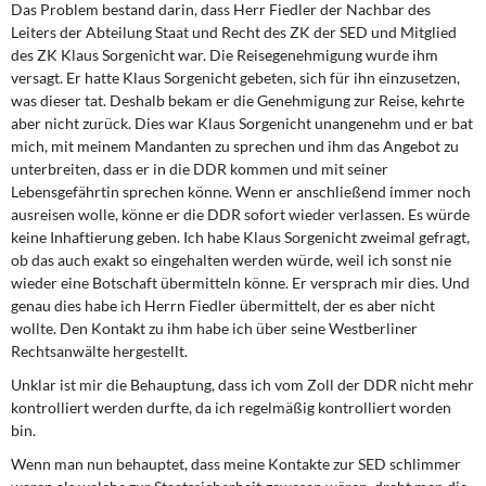
Das Problem be­stand darin, dass Herr Fiedler der Nachbar des
Leiters der Abteilung Staat und Recht des ZK der SED und Mitglied
des ZK Klaus Sorgenicht war. Die Reisegenehmigung wurde ihm
versagt. Er hatte Klaus Sorgenicht gebeten, sich für ihn einzusetzen,
was dieser tat. Deshalb bekam er die Genehmigung zur Reise, kehrte
aber nicht zurück. Dies war Klaus Sorgenicht unangenehm und er bat
mich, mit meinem Mandanten zu sprechen und ihm das Angebot zu
unterbreiten, dass er in die DDR kommen und mit seiner
Lebensgefährtin sprechen könne. Wenn er anschließend immer noch
ausreisen wolle, könne er die DDR sofort wieder verlassen. Es würde
keine Inhaftierung geben. Ich habe Klaus Sorgenicht zweimal gefragt,
ob das auch exakt so eingehalten werden würde, weil ich sonst nie
wieder eine Botschaft übermitteln könne. Er versprach mir dies. Und
genau dies habe ich Herrn Fiedler übermittelt, der es aber nicht
wollte. Den Kontakt zu ihm habe ich über seine Westberliner
Rechtsanwälte hergestellt.
Unklar ist mir die Behauptung, dass ich vom Zoll der DDR nicht mehr
kontrolliert werden durfte, da ich regelmäßig kontrolliert worden
bin.
Wenn man nun behauptet, dass meine Kontakte zur SED schlimmer