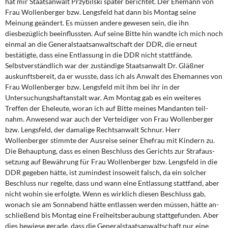
hat mir Staatsanwalt Przybilski später berichtet. Der Ehemann von
Frau Wollenberger bzw. Lengsfeld hat dann bis Montag seine
Meinung geändert. Es müssen andere gewesen sein, die ihn
diesbezüglich beeinflussten. Auf seine Bitte hin wandte ich mich noch
einmal an die Generalstaatsanwaltschaft der DDR, die erneut
bestätigte, dass eine Entlassung in die DDR nicht stattfände.
Selbstverständlich war der zuständige Staatsanwalt Dr. Gläßner
auskunftsbereit, da er wusste, dass ich als Anwalt des Ehemannes von
Frau Wollen­berger bzw. Lengsfeld mit ihm bei ihr in der
Untersuchungshaftanstalt war. Am Montag gab es ein weiteres
Treffen der Eheleute, woran ich auf Bitte meines Mandanten teil­
nahm. Anwesend war auch der Verteidiger von Frau Wollenberger
bzw. Lengsfeld, der damalige Rechtsanwalt Schnur. Herr
Wollenberger stimmte der Ausreise seiner Ehefrau mit Kindern zu.
Die Behauptung, dass es einen Beschluss des Gerichts zur Strafaus­
setzung auf Bewährung für Frau Wollenberger bzw. Lengsfeld in die
DDR gegeben hät­te, ist zumindest insoweit falsch, da ein solcher
Beschluss nur regelte, dass und wann eine Entlassung stattfand, aber
nicht wohin sie erfolgte. Wenn es wirklich diesen Be­schluss gab,
wonach sie am Sonnabend hätte entlassen werden müssen, hätte an­
schließend bis Montag eine Freiheitsberaubung stattgefunden. Aber
dies bewiese gera­de, dass die Generalstaatsanwaltschaft nur eine