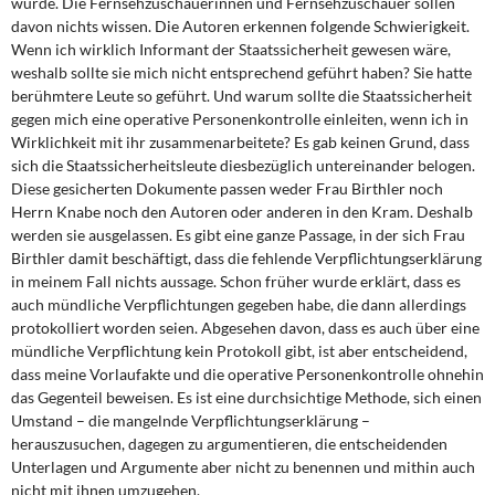
wurde. Die Fernsehzuschauerinnen und Fernsehzuschauer sollen
davon nichts wissen. Die Autoren erkennen folgende Schwierigkeit.
Wenn ich wirklich Informant der Staatssicherheit gewesen wäre,
weshalb sollte sie mich nicht entspre­chend geführt haben? Sie hatte
berühmtere Leute so geführt. Und warum sollte die Staatssicherheit
gegen mich eine operative Personenkontrolle einleiten, wenn ich in
Wirklichkeit mit ihr zusammenarbeitete? Es gab keinen Grund, dass
sich die Staatssi­cherheitsleute diesbezüglich untereinander belogen.
Diese gesicherten Dokumente passen weder Frau Birthler noch
Herrn Knabe noch den Autoren oder anderen in den Kram. Deshalb
werden sie ausgelassen. Es gibt eine ganze Passage, in der sich Frau
Birthler damit beschäftigt, dass die fehlende Verpflichtungserklärung
in meinem Fall nichts aussage. Schon früher wurde erklärt, dass es
auch mündliche Verpflichtungen gegeben habe, die dann allerdings
protokolliert worden seien. Abgesehen davon, dass es auch über eine
mündliche Verpflichtung kein Protokoll gibt, ist aber entscheidend,
dass meine Vorlaufakte und die operative Personenkontrolle ohnehin
das Gegenteil beweisen. Es ist eine durchsichtige Methode, sich einen
Umstand – die mangelnde Verpflichtungserklärung –
herauszusuchen, dagegen zu argumentieren, die entschei­denden
Unterlagen und Argumente aber nicht zu benennen und mithin auch
nicht mit ihnen umzugehen.