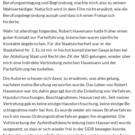
Berufungseinlegung und Begrün­dung, machte mich also zu seinem
Wahlverteidiger. Natürlich wird in dem Film nicht erwähnt, wie die
Berufungsbegründung aussah und dass ich einen Freispruch
forderte.
Wahr ist allerdings folgendes. Robert Havemann hatte früher einen
guten Kontakt zur Parteiführung. Inzwischen waren sämtliche
Kontakte abgebrochen. Für die Staatssi­cherheit war er der
Staatsfeind Nr. 1. Es ist mir in höchst komplizierten Gesprächen bei
der Abteilung Staat und Recht des ZK der SED gelungen, wieder über
mich eine indi­rekte Verbindung zwischen Havemann und der
Parteiführung herzustellen.
Die Autoren scheuen sich davor zu erwähnen, was alles gelang,
nachdem meine Beru­fung verworfen wurde. Das Leben von Robert
Havemann war bis dahin geprägt durch die Einleitung von Verfahren,
Hausdurchsuchungen, Beschlagnahmen, Hausarrest etc. Seit meiner
Vertretung gab es keine einzige Hausdurchsuchung, keine einzige Be­
schlagnahme mehr bei ihm. Es wurde weder ein neues Strafverfahren
noch ein neues Ordnungsstrafverfahren gegen ihn eingeleitet. Die
Vollstreckung der Aufenthaltsbe­schränkung (sein Hausarrest) wurde
ausgesetzt, so dass er sich wieder frei in der DDR bewegen konnte.