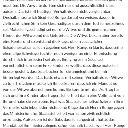
machten. Die Anwälte durften sich nur und ausschließlich dazu
äußern. Das ist mit heutigen Verhältnissen nicht vergleichbar.
Deshalb musste ich Siegfried Runge darauf verweisen, dass er im
zivilrechtlichen Sinn kein Geschädigter durch dem Tod seines Sohnes
sei. Materiell geschädigt sei nur die Witwe und die gemeinsamen
Kinder der Witwe und des Getöteten. Die Witwe bekam aber bereits
eine Rente, und so entstand die Frage, ob ein zusätzlicher
Schadenersatzanspruch gegeben sei. Herr Runge erklärte, dass seine
ehemalige Schwiegertochter noch weniger an einer Einmi­schung
durch mich interessiert sei als er. Ihm ging es im Gespräch
vornehmlich um sei­ne Enkelkinder. Er wollte, dass diese materiell
besser gestellt, dass Sparbücher für sie angelegt und bei mir
hinterlegt werden. Das hatte etwas mit seinem Verhältnis zur Wit­we
zu tun. Trotzdem musste ich ihm erklären, dass ich ein Mandat nur
von der Witwe übernehmen könne. Sie könnte mir den Auftrag für
sich und ihre Kinder übertragen. Ich erhielt dann eine Vollmacht von
ihr und habe sie vertreten. Egal was Staatssicherheits­offiziere in ihre
Vermerke schrieben oder nicht, eine Klage durch Herrn Runge gegen
das Ministerium für Staatssicherheit war schon zivilrechtlich
unzulässig. Außerdem ist der Satz, dass ich angedroht hätte, das
Mandat bei ihm niederzulegen, schon deshalb falsch, weil Herr Runge