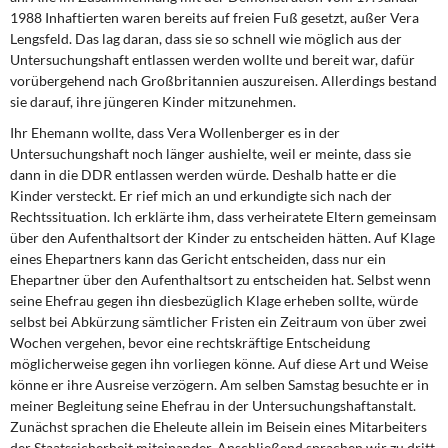
1988 Inhaftierten waren bereits auf freien Fuß gesetzt, außer Vera
Lengsfeld. Das lag daran, dass sie so schnell wie mög­lich aus der
Untersuchungshaft entlassen werden wollte und bereit war, dafür
vorüber­gehend nach Großbritannien auszureisen. Allerdings bestand
sie darauf, ihre jüngeren Kinder mitzunehmen.
Ihr Ehemann wollte, dass Vera Wollenberger es in der
Untersuchungshaft noch länger aushielte, weil er meinte, dass sie
dann in die DDR entlassen werden würde. Deshalb hatte er die
Kinder versteckt. Er rief mich an und erkundigte sich nach der
Rechtssitua­tion. Ich erklärte ihm, dass verheiratete Eltern gemeinsam
über den Aufenthaltsort der Kinder zu entscheiden hätten. Auf Klage
eines Ehepartners kann das Gericht entschei­den, dass nur ein
Ehepartner über den Aufenthaltsort zu entscheiden hat. Selbst wenn
seine Ehefrau gegen ihn diesbezüglich Klage erheben sollte, würde
selbst bei Abkür­zung sämtlicher Fristen ein Zeitraum von über zwei
Wochen vergehen, bevor eine rechtskräftige Entscheidung
möglicherweise gegen ihn vorliegen könne. Auf diese Art und Weise
könne er ihre Ausreise verzögern. Am selben Samstag besuchte er in
mei­ner Begleitung seine Ehefrau in der Untersuchungshaftanstalt.
Zunächst sprachen die Eheleute allein im Beisein eines Mitarbeiters
der Staatssicherheit miteinander. An­schließend sprachen wir zu dritt,