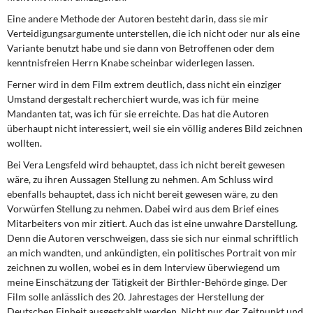
Eine andere Methode der Autoren besteht darin, dass sie mir
Verteidigungsargumente unterstellen, die ich nicht oder nur als eine
Variante benutzt habe und sie dann von Be­troffenen oder dem
kenntnisfreien Herrn Knabe scheinbar widerlegen lassen.
Ferner wird in dem Film extrem deutlich, dass nicht ein einziger
Umstand dergestalt recherchiert wurde, was ich für meine
Mandanten tat, was ich für sie erreichte. Das hat die Autoren
überhaupt nicht interessiert, weil sie ein völlig anderes Bild zeichnen
woll­ten.
Bei Vera Lengsfeld wird behauptet, dass ich nicht bereit gewesen
wäre, zu ihren Aus­sagen Stellung zu nehmen. Am Schluss wird
ebenfalls behauptet, dass ich nicht bereit gewesen wäre, zu den
Vorwürfen Stellung zu nehmen. Dabei wird aus dem Brief eines
Mitarbeiters von mir zitiert. Auch das ist eine unwahre Darstellung.
Denn die Autoren verschweigen, dass sie sich nur einmal schriftlich
an mich wandten, und ankündigten, ein politisches Portrait von mir
zeichnen zu wollen, wobei es in dem Interview überwie­gend um
meine Einschätzung der Tätigkeit der Birthler-Behörde ginge. Der
Film solle anlässlich des 20. Jahrestages der Herstellung der
Deutschen Einheit ausgestrahlt werden. Nicht nur der Zeitpunkt und