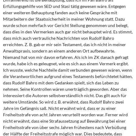
Erfüllungsgehilfe von SED und Stasi tätig gewesen wäre. Entgegen
einer weiteren Behauptung fanden auch keine Gespräche mit
Mitarbeitern der Staatssicherheit in meiner Wohnung statt. Dazu
wurde schon mehrfach vor Gericht Stellung genommen und belegt,
dass dies in den Vermer­ken auch gar nicht behauptet wird. Es stimmt,
dass mich auch vertrauliche Nachrichten von Rudolf Bahro
erreichten. Z. B. gab er mir sein Testament, das ich nicht in meiner
Anwaltspraxis, sondern an einem anderen Ort aufbewahrte.
Niemand hat von mir davon erfahren. Als ich im ZK danach gefragt
wurde, habe ich es geleugnet, wie es sich aus einem Vermerk ergibt.
Ich wusste, welche Nachteile damit verbunden gewesen wären, wenn
die Verantwortlichen aufgrund eines Testaments befürchtetet hätten,
dass Rudolf Bahro mit dem Gedanken spielt, sich das Leben zu
nehmen. Seine Kontrollen wären unerträglich geworden. Aber das
interessiert die Autoren selbstverständlich nicht. Das gilt auch für
weitere Umstände. So wird z. B. erwähnt, dass Rudolf Bahro zwei
Jahre im Gefängnis saß. Nicht erwähnt wird, dass er zu einer
Freiheitsstrafe von acht Jahren verurteilt worden war. Ferner wird
nicht erwähnt, dass eine Strafaussetzung auf Bewäh­rung bei einer
Freiheitsstrafe von über sechs Jahren frühestens nach Verbüßung
der Hälfte der Freiheitsstrafe möglich war. Dies bedeutete, dass