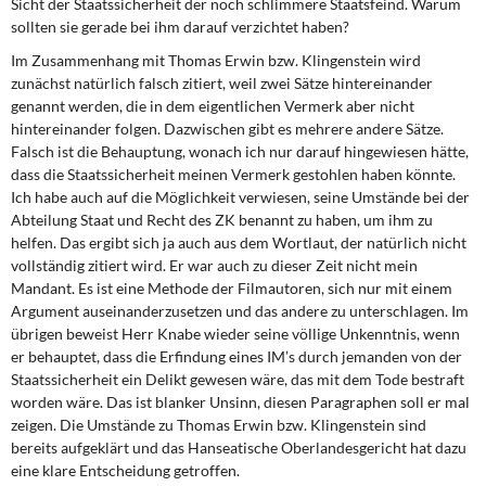
Sicht der Staatssicherheit der noch schlim­mere Staatsfeind. Warum
sollten sie gerade bei ihm darauf verzichtet haben?
Im Zusammenhang mit Thomas Erwin bzw. Klingenstein wird
zunächst natürlich falsch zitiert, weil zwei Sätze hintereinander
genannt werden, die in dem eigentlichen Vermerk aber nicht
hintereinander folgen. Dazwischen gibt es mehrere andere Sätze.
Falsch ist die Behauptung, wonach ich nur darauf hingewiesen hätte,
dass die Staatssicherheit meinen Vermerk gestohlen haben könnte.
Ich habe auch auf die Möglichkeit verwiesen, seine Umstände bei der
Abteilung Staat und Recht des ZK benannt zu haben, um ihm zu
helfen. Das ergibt sich ja auch aus dem Wortlaut, der natürlich nicht
vollständig zitiert wird. Er war auch zu dieser Zeit nicht mein
Mandant. Es ist eine Methode der Filmauto­ren, sich nur mit einem
Argument auseinanderzusetzen und das andere zu unterschla­gen. Im
übrigen beweist Herr Knabe wieder seine völlige Unkenntnis, wenn
er behaup­tet, dass die Erfindung eines IM’s durch jemanden von der
Staatssicherheit ein Delikt gewesen wäre, das mit dem Tode bestraft
worden wäre. Das ist blanker Unsinn, diesen Paragraphen soll er mal
zeigen. Die Umstände zu Thomas Erwin bzw. Klingenstein sind
bereits aufgeklärt und das Hanseatische Oberlandesgericht hat dazu
eine klare Ent­scheidung getroffen.