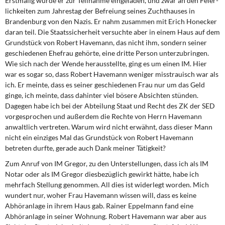
Erstmalig wurde er zur Teilnahme eingeladen, und zwar an den Feier­
lichkeiten zum Jahrestag der Befreiung seines Zuchthauses in
Brandenburg von den Nazis. Er nahm zusammen mit Erich Honecker
daran teil. Die Staatssicherheit versuch­te aber in einem Haus auf dem
Grundstück von Robert Havemann, das nicht ihm, son­dern seiner
geschiedenen Ehefrau gehörte, eine dritte Person unterzubringen.
Wie sich nach der Wende herausstellte, ging es um einen IM. Hier
war es sogar so, dass Robert Havemann weniger misstrauisch war als
ich. Er meinte, dass es seiner geschiedenen Frau nur um das Geld
ginge, ich meinte, dass dahinter viel bösere Absichten stünden.
Dagegen habe ich bei der Abteilung Staat und Recht des ZK der SED
vorgesprochen und außerdem die Rechte von Herrn Havemann
anwaltlich vertreten. Warum wird nicht erwähnt, dass dieser Mann
nicht ein einziges Mal das Grundstück von Robert Have­mann
betreten durfte, gerade auch Dank meiner Tätigkeit?
Zum Anruf von IM Gregor, zu den Unterstellungen, dass ich als IM
Notar oder als IM Gregor diesbezüglich gewirkt hätte, habe ich
mehrfach Stellung genommen. All dies ist widerlegt worden. Mich
wundert nur, woher Frau Havemann wissen will, dass es keine
Abhöranlage in ihrem Haus gab. Rainer Eppelmann fand eine
Abhöranlage in seiner Wohnung. Robert Havemann war aber aus