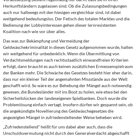
Herkunftsländern zugelassen sind. Ob die Zulassungsbedingungen
auch nur halbwegs mit den hiesigen vergleichbar sind, ist dabei
weitgehend bedeutungslos. Der Fetisch des totalen Marktes und die
Bedienung der Lobbyinteressen gehen dieser lernresistenten
Koalition nach wie vor über alles.
Das was zur Bekämpfung und Vermeidung der
Geldwäschekriminalität in dieses Gesetz aufgenommen wurde, halten
wir weitgehend für unbedenklich. Wenn die Übermittlung von
Verdachtsmeldungen nach rechtsstaatlich einwandfreien Kriterien
erfolgt, dann braucht es auch keinen zusätzlichen Ermessenspielraum
der Banken mehr. Die Schwäche des Gesetzes besteht hier eher darin,
dass nur ein kleiner Teil der angemahnten Missstände aus der Welt
geschafft wird. So wäre es zur Behebung der Mängel auch notwendig
gewesen, die Bundesländer mit ins Boot zu holen, wie etwa bei den
Sicherheitslücken der landeseigenen Spielbanken. Doch wurde die
Problemlösung einfach vertagt. Insofern dürfen wir gespannt sein, ob
die angekündigte Novellierung des Geldwäschegesetzes die
angezeigten Mängel in zufriedenstellender Weise beheben wird.
„Zufriedenstellend“ heißt für uns dabei aber auch, dass die
Unschuldsvermutung nicht durch den Generalverdacht abgeschafft