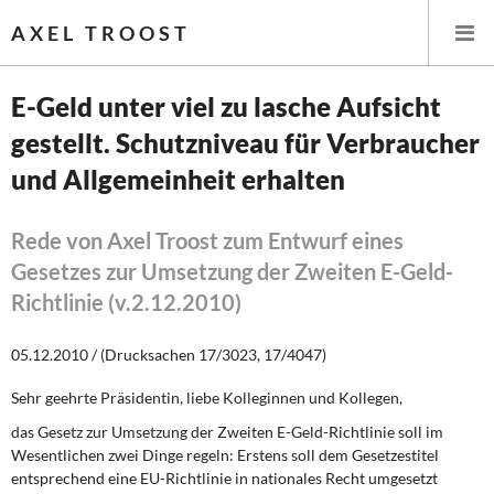
AXEL TROOST
E-Geld unter viel zu lasche Aufsicht
gestellt. Schutzniveau für Verbraucher
Startseite
und Allgemeinheit erhalten
Themen
Rede von Axel Troost zum Entwurf eines
Leitlinien linker Wirtschafts- und Finanzpolitik
Gesetzes zur Umsetzung der Zweiten E-Geld-
Richtlinie (v.2.12.2010)
Wirtschaftspolitik
05.12.2010 / (Drucksachen 17/3023, 17/4047)
Steuer- und Finanzpolitik
Sehr geehrte Präsidentin, liebe Kolleginnen und Kollegen,
Öffentliche Infrastruktur und Daseinsvorsorge
das Gesetz zur Umsetzung der Zweiten E-Geld-Richtlinie soll im
Wesentlichen zwei Dinge regeln: Erstens soll dem Gesetzestitel
Eurokrise und Griechenland
entsprechend eine EU-Richtlinie in nationales Recht umgesetzt