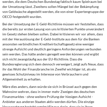
werden, die dem Deutschen Bundestag faktisch kaum Spielraum bei
DIE LINKE
der Umsetzung lässt. Zweitens sollen Mängel bei der Bekämpfung
von Geldwäsche abgestellt werden, die von einer Expertengruppe der
Weitere Themen
OECD festgestellt wurden.
Bei der Umsetzung der E-Geld-Richtlinie müssen wir feststellen, dass
Memo-Gruppe
die bereits zur ersten Lesung von uns kritisierten Punkte unverändert
im Gesetz stehen bleiben sollen. Dabei kritisieren wir vor allem, dass
Institut Solidarische Moderne
mit der Herauslösung der E-Geld-Institute aus dem für die Banken
ansonsten verbindlichen Kreditwirtschaftsgesetz eine weniger
Rosa-Luxemburg-Stiftung
strenge Aufsicht und deutlich geringere Anforderungen verbunden
sein werden. Das hätte anders geregelt werden können und ergibt
sich nicht zwangsläufig aus der EU-Richtlinie. Dass die
Über mich
Bundesregierung sich dem dennoch verweigert, zeigt aufs Neue, dass
ihr das Wohl der Finanzbranche im Zweifel wichtiger ist, als ein
Kontakt
gewisses Schutzniveau im Interesse von Verbrauchern und
Allgemeinheit zu erhalten.
Wäre dies anders, dann würde sie sich in Brüssel auch gegen den
Wahnsinn wehren, dass in immer mehr Zweigen des deutschen
Finanzmarktes - ohne weitere Prüfung der hiesigen Aufsicht -
Anbieter aus anderen Staaten aktiv werden dürfen. Die einzige
Voraussetzung besteht regelmäßig nur darin, dass sie in ihren