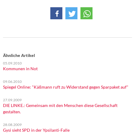
DIE LINKE
Weitere Themen
Memo-Gruppe
Institut Solidarische Moderne
Ähnliche Artikel
Rosa-Luxemburg-Stiftung
05.09.2010
Kommunen in Not
Über mich
09.06.2010
Spiegel Online: "Käßmann ruft zu Widerstand gegen Sparpaket auf"
Kontakt
27.09.2009
DIE LINKE.: Gemeinsam mit den Menschen diese Gesellschaft
gestalten.
28.08.2009
Gysi sieht SPD in der Ypsilanti-Falle