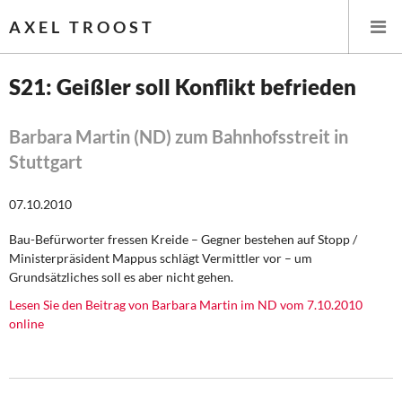
AXEL TROOST
S21: Geißler soll Konflikt befrieden
Startseite
Barbara Martin (ND) zum Bahnhofsstreit in
Stuttgart
Themen
07.10.2010
Leitlinien linker Wirtschafts- und Finanzpolitik
Bau-Befürworter fressen Kreide – Gegner bestehen auf Stopp /
Wirtschaftspolitik
Ministerpräsident Mappus schlägt Vermittler vor – um
Grundsätzliches soll es aber nicht gehen.
Steuer- und Finanzpolitik
Lesen Sie den Beitrag von Barbara Martin im ND vom 7.10.2010
online
Öffentliche Infrastruktur und Daseinsvorsorge
Eurokrise und Griechenland