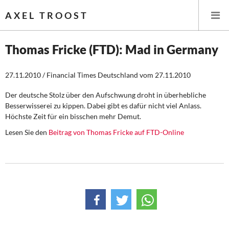
AXEL TROOST
Thomas Fricke (FTD): Mad in Germany
Startseite
27.11.2010 / Financial Times Deutschland vom 27.11.2010
Themen
Der deutsche Stolz über den Aufschwung droht in überhebliche
Besserwisserei zu kippen. Dabei gibt es dafür nicht viel Anlass.
Höchste Zeit für ein bisschen mehr Demut.
Leitlinien linker Wirtschafts- und Finanzpolitik
Lesen Sie den
Beitrag von Thomas Fricke auf FTD-Online
Wirtschaftspolitik
Steuer- und Finanzpolitik
Öffentliche Infrastruktur und Daseinsvorsorge
Eurokrise und Griechenland