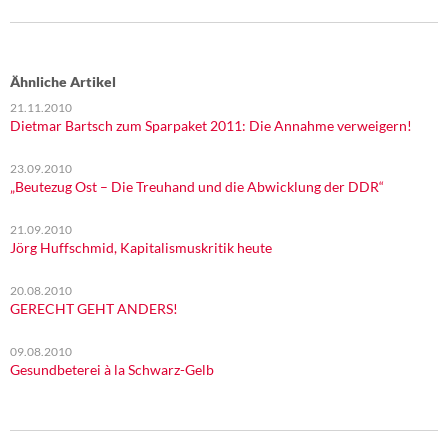
DIE LINKE
Weitere Themen
Ähnliche Artikel
Memo-Gruppe
21.11.2010
Dietmar Bartsch zum Sparpaket 2011: Die Annahme verweigern!
Institut Solidarische Moderne
23.09.2010
„Beutezug Ost – Die Treuhand und die Abwicklung der DDR“
Rosa-Luxemburg-Stiftung
21.09.2010
Jörg Huffschmid, Kapitalismuskritik heute
Über mich
20.08.2010
Kontakt
GERECHT GEHT ANDERS!
09.08.2010
Gesundbeterei à la Schwarz-Gelb