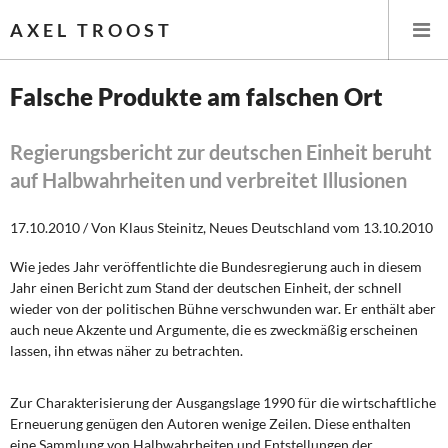
AXEL TROOST
Falsche Produkte am falschen Ort
Startseite
Regierungsbericht zur deutschen Einheit beruht
auf Halbwahrheiten und verbreitet Illusionen
Themen
17.10.2010 / Von Klaus Steinitz, Neues Deutschland vom 13.10.2010
Leitlinien linker Wirtschafts- und Finanzpolitik
Wie jedes Jahr veröffentlichte die Bundesregierung auch in diesem
Wirtschaftspolitik
Jahr einen Bericht zum Stand der deutschen Einheit, der schnell
wieder von der politischen Bühne verschwunden war. Er enthält aber
Steuer- und Finanzpolitik
auch neue Akzente und Argumente, die es zweckmäßig erscheinen
lassen, ihn etwas näher zu betrachten.
Öffentliche Infrastruktur und Daseinsvorsorge
Zur Charakterisierung der Ausgangslage 1990 für die wirtschaftliche
Eurokrise und Griechenland
Erneuerung genügen den Autoren wenige Zeilen. Diese enthalten
eine Sammlung von Halbwahrheiten und Entstellungen der