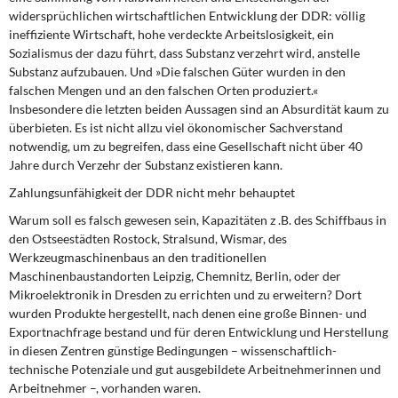
DIE LINKE
widersprüchlichen wirtschaftlichen Entwicklung der DDR: völlig
ineffiziente Wirtschaft, hohe verdeckte Arbeitslosigkeit, ein
Weitere Themen
Sozialismus der dazu führt, dass Substanz verzehrt wird, anstelle
Substanz aufzubauen. Und »Die falschen Güter wurden in den
falschen Mengen und an den falschen Orten produziert.«
Memo-Gruppe
Insbesondere die letzten beiden Aussagen sind an Absurdität kaum zu
überbieten. Es ist nicht allzu viel ökonomischer Sachverstand
Institut Solidarische Moderne
notwendig, um zu begreifen, dass eine Gesellschaft nicht über 40
Jahre durch Verzehr der Substanz existieren kann.
Rosa-Luxemburg-Stiftung
Zahlungsunfähigkeit der DDR nicht mehr behauptet
Warum soll es falsch gewesen sein, Kapazitäten z .B. des Schiffbaus in
Über mich
den Ostseestädten Rostock, Stralsund, Wismar, des
Werkzeugmaschinenbaus an den traditionellen
Kontakt
Maschinenbaustandorten Leipzig, Chemnitz, Berlin, oder der
Mikroelektronik in Dresden zu errichten und zu erweitern? Dort
wurden Produkte hergestellt, nach denen eine große Binnen- und
Exportnachfrage bestand und für deren Entwicklung und Herstellung
in diesen Zentren günstige Bedingungen – wissenschaftlich-
technische Potenziale und gut ausgebildete Arbeitnehmerinnen und
Arbeitnehmer –, vorhanden waren.