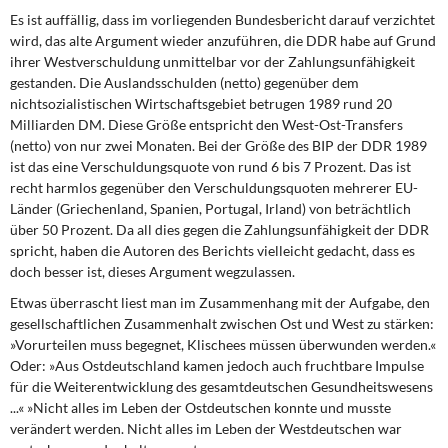
Es ist auffällig, dass im vorliegenden Bundesbericht darauf verzichtet
wird, das alte Argument wieder anzuführen, die DDR habe auf Grund
ihrer Westverschuldung unmittelbar vor der Zahlungsunfähigkeit
gestanden. Die Auslandsschulden (netto) gegenüber dem
nichtsozialistischen Wirtschaftsgebiet betrugen 1989 rund 20
Milliarden DM. Diese Größe entspricht den West-Ost-Transfers
(netto) von nur zwei Monaten. Bei der Größe des BIP der DDR 1989
ist das eine Verschuldungsquote von rund 6 bis 7 Prozent. Das ist
recht harmlos gegenüber den Verschuldungsquoten mehrerer EU-
Länder (Griechenland, Spanien, Portugal, Irland) von beträchtlich
über 50 Prozent. Da all dies gegen die Zahlungsunfähigkeit der DDR
spricht, haben die Autoren des Berichts vielleicht gedacht, dass es
doch besser ist, dieses Argument wegzulassen.
Etwas überrascht liest man im Zusammenhang mit der Aufgabe, den
gesellschaftlichen Zusammenhalt zwischen Ost und West zu stärken:
»Vorurteilen muss begegnet, Klischees müssen überwunden werden.«
Oder: »Aus Ostdeutschland kamen jedoch auch fruchtbare Impulse
für die Weiterentwicklung des gesamtdeutschen Gesundheitswesens
...« »Nicht alles im Leben der Ostdeutschen konnte und musste
verändert werden. Nicht alles im Leben der Westdeutschen war