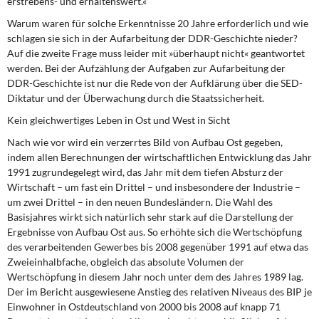
erstrebens- und erhaltenswert.«
Warum waren für solche Erkenntnisse 20 Jahre erforderlich und wie
schlagen sie sich in der Aufarbeitung der DDR-Geschichte nieder?
Auf die zweite Frage muss leider mit »überhaupt nicht« geantwortet
werden. Bei der Aufzählung der Aufgaben zur Aufarbeitung der
DDR-Geschichte ist nur die Rede von der Aufklärung über die SED-
Diktatur und der Überwachung durch die Staatssicherheit.
Kein gleichwertiges Leben in Ost und West in Sicht
Nach wie vor wird ein verzerrtes Bild von Aufbau Ost gegeben,
indem allen Berechnungen der wirtschaftlichen Entwicklung das Jahr
1991 zugrundegelegt wird, das Jahr mit dem tiefen Absturz der
Wirtschaft – um fast ein Drittel – und insbesondere der Industrie –
um zwei Drittel – in den neuen Bundesländern. Die Wahl des
Basisjahres wirkt sich natürlich sehr stark auf die Darstellung der
Ergebnisse von Aufbau Ost aus. So erhöhte sich die Wertschöpfung
des verarbeitenden Gewerbes bis 2008 gegenüber 1991 auf etwa das
Zweieinhalbfache, obgleich das absolute Volumen der
Wertschöpfung in diesem Jahr noch unter dem des Jahres 1989 lag.
Der im Bericht ausgewiesene Anstieg des relativen Niveaus des BIP je
Einwohner in Ostdeutschland von 2000 bis 2008 auf knapp 71