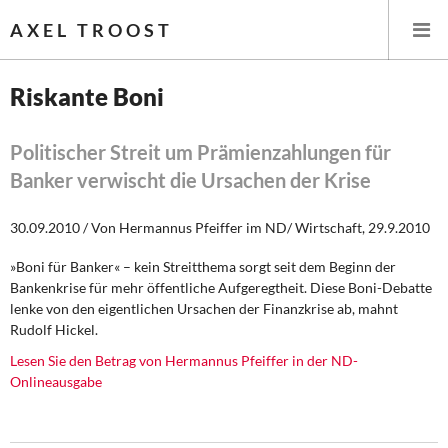
AXEL TROOST
Riskante Boni
Startseite
Politischer Streit um Prämienzahlungen für
Banker verwischt die Ursachen der Krise
Themen
30.09.2010 / Von Hermannus Pfeiffer im ND/ Wirtschaft, 29.9.2010
Leitlinien linker Wirtschafts- und Finanzpolitik
»Boni für Banker« – kein Streitthema sorgt seit dem Beginn der
Wirtschaftspolitik
Bankenkrise für mehr öffentliche Aufgeregtheit. Diese Boni-Debatte
lenke von den eigentlichen Ursachen der Finanzkrise ab, mahnt
Steuer- und Finanzpolitik
Rudolf Hickel.
Lesen Sie den Betrag von Hermannus Pfeiffer in der ND-
Öffentliche Infrastruktur und Daseinsvorsorge
Onlineausgabe
Eurokrise und Griechenland