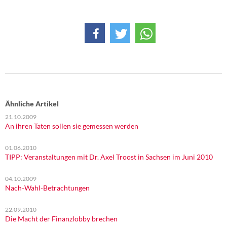
DIE LINKE
Weitere Themen
Memo-Gruppe
Institut Solidarische Moderne
Rosa-Luxemburg-Stiftung
Ähnliche Artikel
21.10.2009
An ihren Taten sollen sie gemessen werden
Über mich
01.06.2010
Kontakt
TIPP: Veranstaltungen mit Dr. Axel Troost in Sachsen im Juni 2010
04.10.2009
Nach-Wahl-Betrachtungen
22.09.2010
Die Macht der Finanzlobby brechen