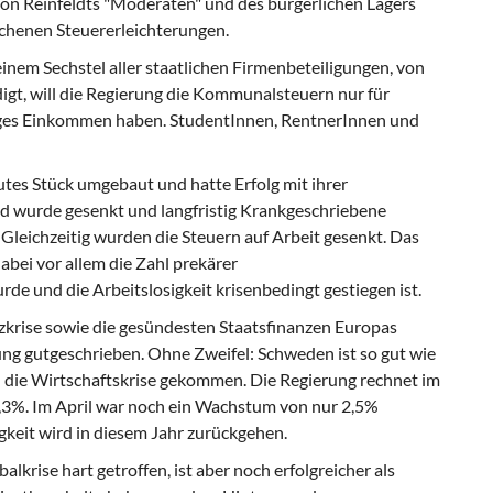
 von Reinfeldts "Moderaten" und des bürgerlichen Lagers
ochenen Steuererleichterungen.
einem Sechstel aller staatlichen Firmenbeteiligungen, von
igt, will die Regierung die Kommunalsteuern nur für
htiges Einkommen haben. StudentInnen, RentnerInnen und
utes Stück umgebaut und hatte Erfolg mit ihrer
ld wurde gesenkt und langfristig Krankgeschriebene
 Gleichzeitig wurden die Steuern auf Arbeit gesenkt. Das
abei vor allem die Zahl prekärer
e und die Arbeitslosigkeit krisenbedingt gestiegen ist.
zkrise sowie die gesündesten Staatsfinanzen Europas
ung gutgeschrieben. Ohne Zweifel: Schweden ist so gut wie
 die Wirtschaftskrise gekommen. Die Regierung rechnet im
3%. Im April war noch ein Wachstum von nur 2,5%
gkeit wird in diesem Jahr zurückgehen.
lkrise hart getroffen, ist aber noch erfolgreicher als