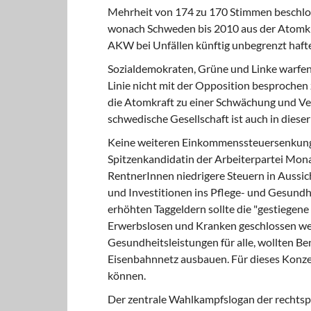
Mehrheit von 174 zu 170 Stimmen beschlo
wonach Schweden bis 2010 aus der Atomkr
AKW bei Unfällen künftig unbegrenzt haft
Sozialdemokraten, Grüne und Linke
warfen 
Linie nicht mit der Opposition besprochen 
die Atomkraft zu einer Schwächung und Ve
schwedische Gesellschaft ist auch in dieser
Keine weiteren Einkommenssteuersenkun
Spitzenkandidatin der Arbeiterpartei Mona
RentnerInnen niedrigere Steuern in Aussic
und Investitionen ins Pflege- und Gesund
erhöhten Taggeldern sollte die "gestiegene
Erwerbslosen und Kranken geschlossen we
Gesundheitsleistungen für alle, wollten B
Eisenbahnnetz ausbauen. Für dieses Konze
können.
Der zentrale Wahlkampfslogan der rechtsp