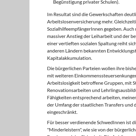
Begünstigung privater Schulen).
Im Resultat sind die Gewerkschafte
n deutl
Arbeitslosenversicherung mehr. Gleichzeiti
SozialhilfeempfängerInnen gegeben. Auch m
massiver Anstieg der Leiharbeit und der bef
einer vertieften sozialen Spaltung reiht si
anderen Ländern bekannten Entwicklungs
Kapitalakkumulation.
Die bürgerlichen Parteien wollen
ihre bishe
mit weiteren Einkommenssteuersenkungen,
Arbeitslosigkeit betroffene Gruppen, mit 
Renovationsarbeiten und Lehrlingsausbildun
Fähigkeiten entsprechend arbeiten, meinen
der Umfang der staatlichen Transfers und 
eingeschränkt.
Für besser verdienende SchwedInnen
ist d
"Minderleistern", wie sie von der bürgerlich