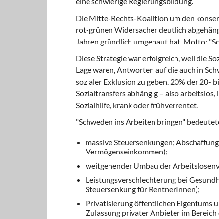
eine schwierige Regierungsbildung.
Die Mitte-Rechts-Koalition
um den konserv
rot-grünen Widersacher deutlich abgehängt
Jahren gründlich umgebaut hat. Motto: "Sc
Diese Strategie war erfolgreich,
weil die So
Lage waren, Antworten auf die auch in Sc
sozialer Exklusion zu geben. 20% der 20- b
Sozialtransfers abhängig – also arbeitslo
Sozialhilfe, krank oder frühverrentet.
"Schweden ins Arbeiten bringen"
bedeutete 
massive Steuersenkungen; Abschaffung
Vermögenseinkommen);
weitgehender Umbau der Arbeitslosenv
Leistungsverschlechterung bei Gesundhe
Steuersenkung für RentnerInnen);
Privatisierung öffentlichen Eigentums u
Zulassung privater Anbieter im Bereich 