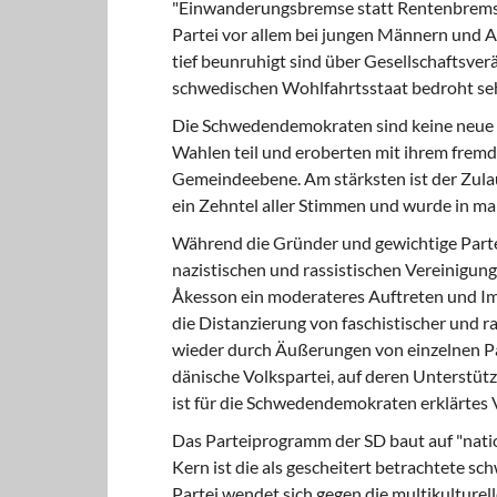
"Einwanderungsbremse statt Rentenbremse"
Partei vor allem bei jungen Männern und A
tief beunruhigt sind über Gesellschaftsve
schwedischen Wohlfahrtsstaat bedroht se
Die Schwedendemokraten sind keine
neue 
Wahlen teil und eroberten mit ihrem fremd
Gemeindeebene. Am stärksten ist der Zulau
ein Zehntel aller Stimmen und wurde in ma
Während die Gründer
und gewichtige Parte
nazistischen und rassistischen Vereinigun
Åkesson ein moderateres Auftreten und Imag
die Distanzierung von faschistischer und ra
wieder durch Äußerungen von einzelnen Par
dänische Volkspartei, auf deren Unterstütz
ist für die Schwedendemokraten erklärtes V
Das Parteiprogramm der SD
baut auf "nati
Kern ist die als gescheitert betrachtete s
Partei wendet sich gegen die multikulturell