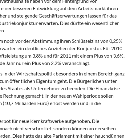
rivathaushalte haben vor dem Hintergrund von
e einer besseren Entwicklung auf dem Arbeitsmarkt ihren
er und steigende Geschäftserwartungen lassen für das
dustriekonjunktur erwarten. Dies dürfte ein wesentlicher
en.
 noch vor der Abstimmung ihren Schlüsselzins von 0,25%
rwarten ein deutliches Anziehen der Konjunktur. Für 2010
aftsleistung um 3,8% und für 2011 mit einem Plus von 3,6%.
de Jahr nur ein Plus von 2,2% veranschlagt.
s in der Wirtschaftspolitik besonders in einem Bereich ganz
 zum öffentlichen Eigentum geht. Die Bürgerlichen unter
 des Staates als Unternehmer zu beenden. Die Finanzkrise
ie Rechnung gemacht. In der neuen Wahlperiode sollen
 (10,7 Milliarden Euro) erlöst werden und in die
rbot für neue Kernkraftwerke aufgehoben. Die
ach nicht verschrottet, sondern können an derselben
rden. Dies hatte das alte Parlament mit einer hauchdünnen