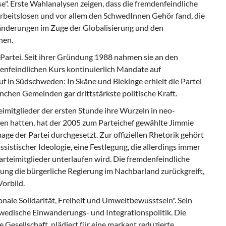
. Erste Wahlanalysen zeigen, dass die fremdenfeindliche
rbeitslosen und vor allem den SchwedInnen Gehör fand, die
ränderungen im Zuge der Globalisierung und den
hen.
Partei. Seit ihrer Gründung 1988 nahmen sie an den
enfeindlichen Kurs kontinuierlich Mandate auf
f in Südschweden: In Skåne und Blekinge erhielt die Partei
nchen Gemeinden gar drittstärkste politische Kraft.
imitglieder der ersten Stunde ihre Wurzeln in neo-
gen hatten, hat der 2005 zum Parteichef gewählte Jimmie
e der Partei durchgesetzt. Zur offiziellen Rhetorik gehört
ssistischer Ideologie, eine Festlegung, die allerdings immer
teimitglieder unterlaufen wird. Die fremdenfeindliche
ung die bürgerliche Regierung im Nachbarland zurückgreift,
orbild.
onale Solidarität, Freiheit und Umweltbewusstsein". Sein
chwedische Einwanderungs- und Integrationspolitik. Die
e Gesellschaft, plädiert für eine markant reduzierte