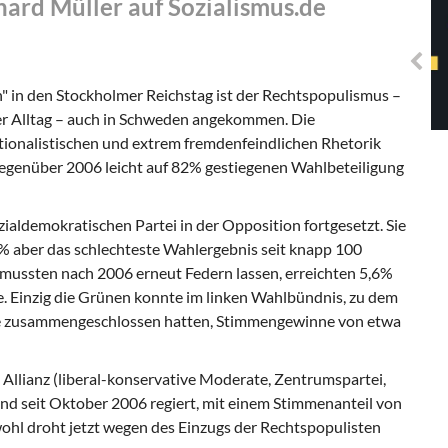
ard Müller auf Sozialismus.de
Solidarisches EUropa -
Mosaiklinke Perspektiven
in den Stockholmer Reichstag ist der Rechtspopulismus –
er Alltag – auch in Schweden angekommen. Die
nationalistischen und extrem fremdenfeindlichen Rhetorik
gegenüber 2006 leicht auf 82% gestiegenen Wahlbeteiligung
zialdemokratischen Partei in der Opposition fortgesetzt. Sie
,9% aber das schlechteste Wahlergebnis seit knapp 100
 mussten nach 2006 erneut Federn lassen, erreichten 5,6%
. Einzig die Grünen konnte im linken Wahlbündnis, zu dem
ne zusammengeschlossen hatten, Stimmengewinne von etwa
Allianz (liberal-konservative Moderate, Zentrumspartei,
and seit Oktober 2006 regiert, mit einem Stimmenanteil von
ohl droht jetzt wegen des Einzugs der Rechtspopulisten